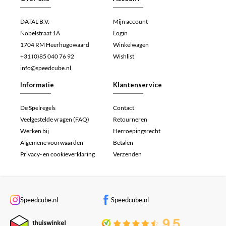
DATAL B.V.
Mijn account
Nobelstraat 1A
Login
1704 RM Heerhugowaard
Winkelwagen
+31 (0)85 040 76 92
Wishlist
info@speedcube.nl
Informatie
Klantenservice
De Spelregels
Contact
Veelgestelde vragen (FAQ)
Retourneren
Werken bij
Herroepingsrecht
Algemene voorwaarden
Betalen
Privacy- en cookieverklaring
Verzenden
Speedcube.nl
Speedcube.nl