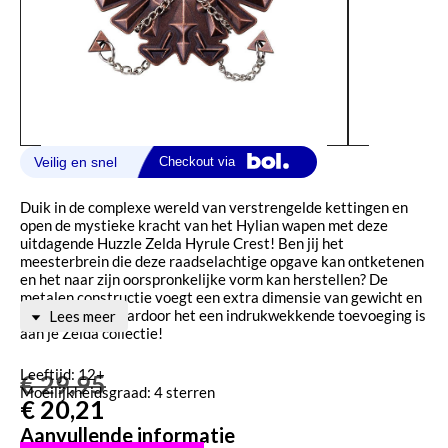
Duik in de complexe wereld van verstrengelde kettingen en
open de mystieke kracht van het Hylian wapen met deze
uitdagende Huzzle Zelda Hyrule Crest! Ben jij het
meesterbrein die deze raadselachtige opgave kan ontketenen
en het naar zijn oorspronkelijke vorm kan herstellen? De
metalen constructie voegt een extra dimensie van gewicht en
realisme toe, waardoor het een indrukwekkende toevoeging is
Lees meer
aan je Zelda collectie!
Leeftijd: 12+
€
29,95
Moeilijkheidsgraad: 4 sterren
€
20,21
Aanvullende informatie