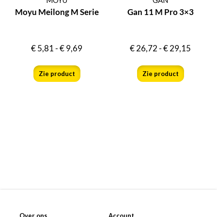
Moyu Meilong M Serie
Gan 11 M Pro 3×3
€
5,81
-
€
9,69
€
26,72
-
€
29,15
Zie product
Zie product
Over ons
Account