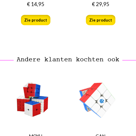
€
14,95
€
29,95
Zie product
Zie product
Andere klanten kochten ook
MOYU
GAN