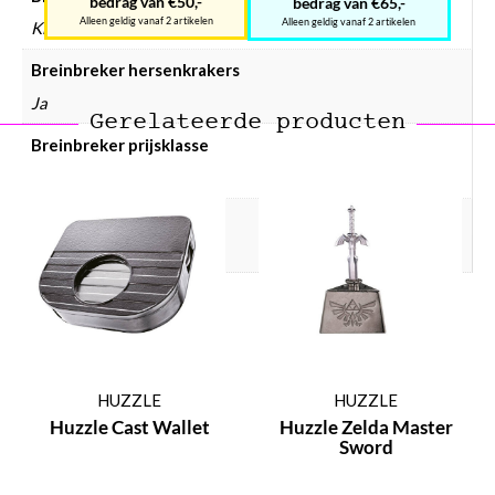
bedrag van €50,-
bedrag van €65,-
Alleen geldig vanaf 2 artikelen
Alleen geldig vanaf 2 artikelen
Kinderen, Volwassenen
Breinbreker hersenkrakers
Ja
Gerelateerde producten
Breinbreker prijsklasse
Breinbreker € 25 – € 50
Breinbreker moeilijkheid
4 sterren (moeilijk)
HUZZLE
HUZZLE
Huzzle Cast Wallet
Huzzle Zelda Master
Sword