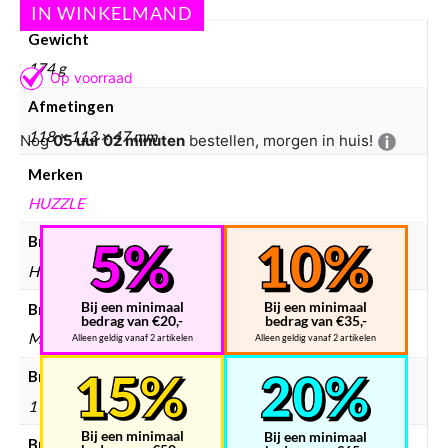
Gewicht
174 g
Afmetingen
118 × 113 × 47 mm
Nog
05 uur 02 minuten
bestellen, morgen in huis!
Merken
HUZZLE
Breinbreker merken
Huzzle
Bij een minimaal
Bij een minimaal
Breinbreker materiaal
bedrag van €20,-
bedrag van €35,-
Metaal
Alleen geldig vanaf 2 artikelen
Alleen geldig vanaf 2 artikelen
Breinbreker aantal spelers
1
Bij een minimaal
Bij een minimaal
Breinbreker doelgroep