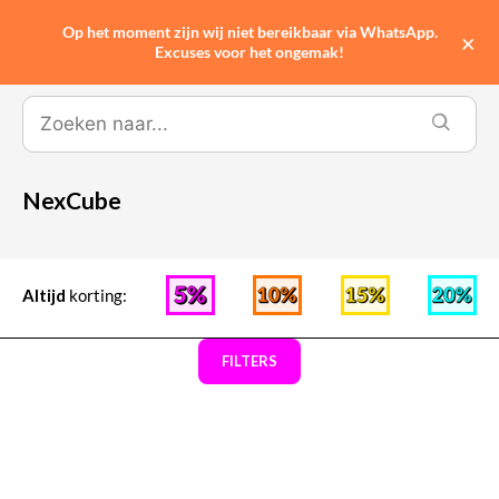
Op het moment zijn wij niet bereikbaar via WhatsApp.
0
×
Excuses voor het ongemak!
NexCube
Altijd
korting:
FILTERS