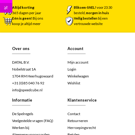
Altijd korting
Bliksem-SNEL!
voor 23:30
%
365 dagen per jaar
besteld,
morgen in huis
Eén is geen!
Bij ons
Veilig bestellen
bij een
koop je altijd meer
vertrouwde website
Over ons
Account
DATAL B.V.
Mijn account
Nobelstraat 1A
Login
1704 RM Heerhugowaard
Winkelwagen
+31 (0)85 040 76 92
Wishlist
info@speedcube.nl
Informatie
Klantenservice
De Spelregels
Contact
Veelgestelde vragen (FAQ)
Retourneren
Werken bij
Herroepingsrecht
Algemene voorwaarden
Betalen