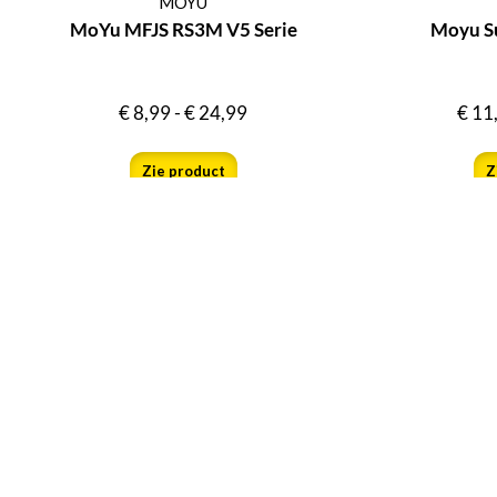
MOYU
MoYu MFJS RS3M V5 Serie
Moyu S
€
8,99
-
€
24,99
€
11
Zie product
Z
Zie hier hoe klanten ons b