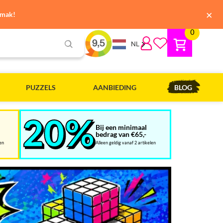
×
emak!
0
NL
PUZZELS
AANBIEDING
BLOG
Bij een minimaal
bedrag van €65,-
len
Alleen geldig vanaf 2 artikelen