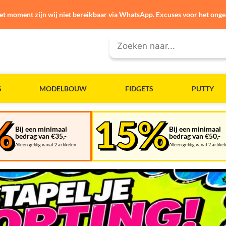
et moment zijn wij niet bereikbaar via WhatsApp. Excuses voor het ong
S
MODELBOUW
FIDGETS
PUTTY
Bij een minimaal
Bij een minimaal
bedrag van €35,-
bedrag van €50,-
Alleen geldig vanaf 2 artikelen
Alleen geldig vanaf 2 artike