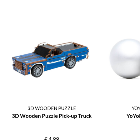
3D WOODEN PUZZLE
YO
3D Wooden Puzzle Pick-up Truck
YoYoF
€
4,99