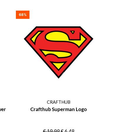
68%
CRAFTHUB
wer
Crafthub Superman Logo
€
19,99
€
6,48