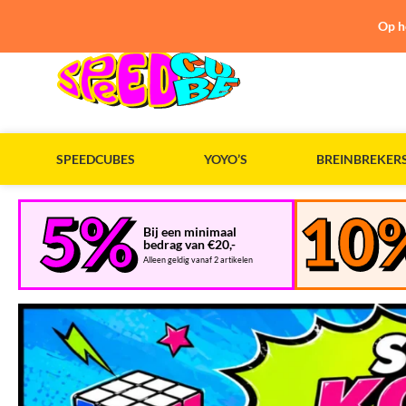
Op h
SPEEDCUBES
YOYO’S
BREINBREKER
Speedcube
Bij een minimaal
bedrag van €20,-
Alleen geldig vanaf 2 artikelen