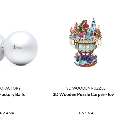
YOFACTORY
3D WOODEN PUZZLE
actory Balls
3D Wooden Puzzle Corpse Flo
€
49,99
€
21,99