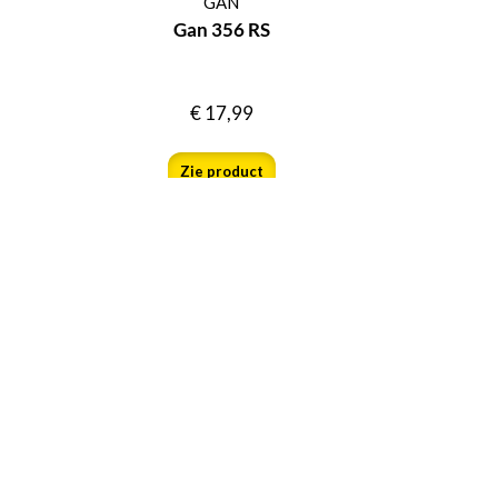
GAN
Gan 356 RS
€
17,99
Zie product
acties bovenop de bestaande
kortingen
Aanmelden