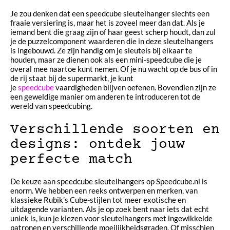
Je zou denken dat een speedcube sleutelhanger slechts een
fraaie versiering is, maar het is zoveel meer dan dat. Als je
iemand bent die graag zijn of haar geest scherp houdt, dan zul
je de puzzelcomponent waarderen die in deze sleutelhangers
is ingebouwd. Ze zijn handig om je sleutels bij elkaar te
houden, maar ze dienen ook als een mini-speedcube die je
overal mee naartoe kunt nemen. Of je nu wacht op de bus of in
de rij staat bij de supermarkt, je kunt
je
speedcube
vaardigheden blijven oefenen. Bovendien zijn ze
een geweldige manier om anderen te introduceren tot de
wereld van speedcubing.
Verschillende soorten en
designs: ontdek jouw
perfecte match
De keuze aan speedcube sleutelhangers op Speedcube.nl is
enorm. We hebben een reeks ontwerpen en merken, van
klassieke Rubik’s Cube-stijlen tot meer exotische en
uitdagende varianten. Als je op zoek bent naar iets dat echt
uniek is, kun je kiezen voor sleutelhangers met ingewikkelde
patronen en verschillende moeilijkheidsgraden. Of misschien