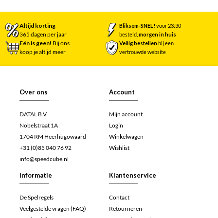
Altijd korting
Bliksem-SNEL!
voor 23:30
365 dagen per jaar
besteld,
morgen in huis
Eén is geen!
Bij ons
Veilig bestellen
bij een
koop je altijd meer
vertrouwde website
Over ons
Account
DATAL B.V.
Mijn account
Nobelstraat 1A
Login
1704 RM Heerhugowaard
Winkelwagen
+31 (0)85 040 76 92
Wishlist
info@speedcube.nl
Informatie
Klantenservice
De Spelregels
Contact
Veelgestelde vragen (FAQ)
Retourneren