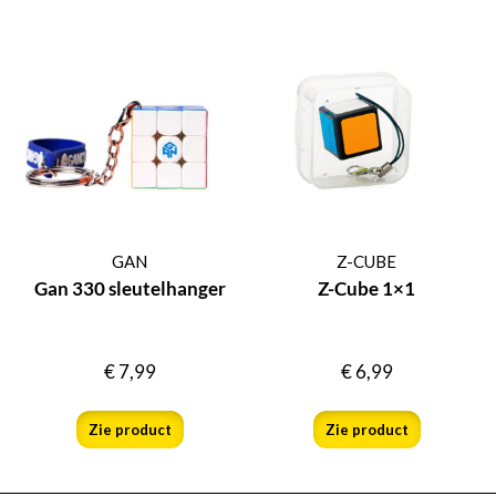
GAN
Z-CUBE
Gan 330 sleutelhanger
Z-Cube 1×1
€
7,99
€
6,99
Zie product
Zie product