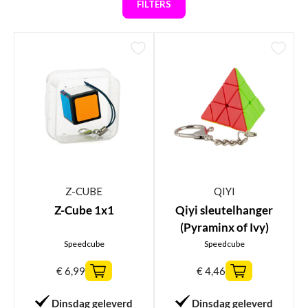
FILTERS
Z-CUBE
QIYI
Z-Cube 1x1
Qiyi sleutelhanger
(Pyraminx of Ivy)
Speedcube
Speedcube
€
6,99
€
4,46
Dinsdag geleverd
Dinsdag geleverd