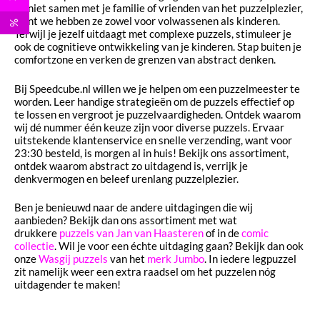
Geniet samen met je familie of vrienden van het puzzelplezier,
want we hebben ze zowel voor volwassenen als kinderen.
%
Terwijl je jezelf uitdaagt met complexe puzzels, stimuleer je
ook de cognitieve ontwikkeling van je kinderen. Stap buiten je
comfortzone en verken de grenzen van abstract denken.
Bij Speedcube.nl willen we je helpen om een puzzelmeester te
worden. Leer handige strategieën om de puzzels effectief op
te lossen en vergroot je puzzelvaardigheden. Ontdek waarom
wij dé nummer één keuze zijn voor diverse puzzels. Ervaar
uitstekende klantenservice en snelle verzending, want voor
23:30 besteld, is morgen al in huis! Bekijk ons assortiment,
ontdek waarom abstract zo uitdagend is, verrijk je
denkvermogen en beleef urenlang puzzelplezier.
Ben je benieuwd naar de andere uitdagingen die wij
aanbieden? Bekijk dan ons assortiment met wat
drukkere
puzzels van Jan van Haasteren
of in de
comic
collectie
. Wil je voor een échte uitdaging gaan? Bekijk dan ook
onze
Wasgij puzzels
van het
merk Jumbo
. In iedere legpuzzel
zit namelijk weer een extra raadsel om het puzzelen nóg
uitdagender te maken!