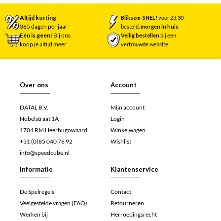
Altijd korting
Bliksem-SNEL!
voor 23:30
365 dagen per jaar
besteld,
morgen in huis
Eén is geen!
Bij ons
Veilig bestellen
bij een
koop je altijd meer
vertrouwde website
Over ons
Account
DATAL B.V.
Mijn account
Nobelstraat 1A
Login
1704 RM Heerhugowaard
Winkelwagen
+31 (0)85 040 76 92
Wishlist
info@speedcube.nl
Informatie
Klantenservice
De Spelregels
Contact
Veelgestelde vragen (FAQ)
Retourneren
Werken bij
Herroepingsrecht