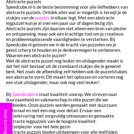
Abstracte puzzels
Speedcube.nl is de beste bestemming voor alle liefhebbers van
abstracte puzzels. Ontdek alles wat er mogelijk is terwijl je de
stukjes van de
puzzels
in elkaar legt. Met een abstracte
legpuzzel kun je al snel een paar uur of dagen bezig zijn.
Abstracte puzzels zijn daarom niet alleen een bron van plezier
en ontspanning, maar ook een krachtige tool om je creatieve
en probleemoplossende vaardigheden te versterken. Bij
Speedcube.nl geloven we in de kracht van puzzelen om je
geest scherp te houden en je denkvermogen te verbeteren.
Waarom een abstracte puzzel?
Wat de abstracte puzzel nog leuker en uitdagender maakt is
dat het niet bestaat uit de standaard stukjes die je gewend
bent. Net zoals de afbeelding zelf hebben ook de puzzelstukjes
een abstracte vorm. Dit maakt het oplossen en sorteren nog
een stuk uitdagender, maar ook nog veel leuker!
Bij
Speedcube.nl
staat kwaliteit voorop. We streven naar
duurzaamheid en vakmanschap in elke puzzel die we
aanbieden. Onze puzzels worden gemaakt met duurzaam
materiaal en met een oog voor detail. Ervaar een
Jouw korting
puzzelervaring met zorgvuldig ontworpen en gemaakte
abstracte legpuzzels van de hoogste kwaliteit.
Puzzelplezier voor het hele gezin
Abstracte puzzels bieden uitdagingen voor alle leeftijden.