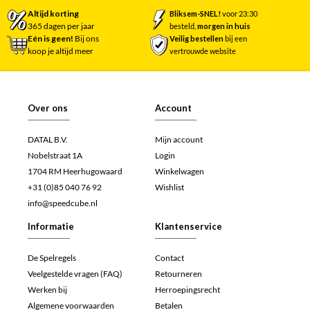
Altijd korting
Bliksem-SNEL!
voor 23:30
365 dagen per jaar
besteld,
morgen in huis
Eén is geen!
Bij ons
Veilig bestellen
bij een
koop je altijd meer
vertrouwde website
Over ons
Account
DATAL B.V.
Mijn account
Nobelstraat 1A
Login
1704 RM Heerhugowaard
Winkelwagen
+31 (0)85 040 76 92
Wishlist
info@speedcube.nl
Informatie
Klantenservice
De Spelregels
Contact
Veelgestelde vragen (FAQ)
Retourneren
Werken bij
Herroepingsrecht
Algemene voorwaarden
Betalen