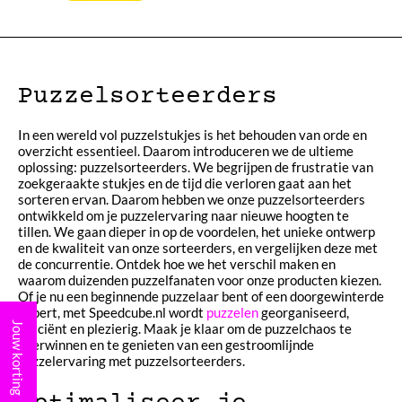
Puzzelsorteerders
In een wereld vol puzzelstukjes is het behouden van orde en
overzicht essentieel. Daarom introduceren we de ultieme
oplossing: puzzelsorteerders. We begrijpen de frustratie van
zoekgeraakte stukjes en de tijd die verloren gaat aan het
sorteren ervan. Daarom hebben we onze puzzelsorteerders
ontwikkeld om je puzzelervaring naar nieuwe hoogten te
tillen. We gaan dieper in op de voordelen, het unieke ontwerp
en de kwaliteit van onze sorteerders, en vergelijken deze met
de concurrentie. Ontdek hoe we het verschil maken en
waarom duizenden puzzelfanaten voor onze producten kiezen.
Of je nu een beginnende puzzelaar bent of een doorgewinterde
expert, met Speedcube.nl wordt
puzzelen
georganiseerd,
Jouw korting
efficiënt en plezierig. Maak je klaar om de puzzelchaos te
overwinnen en te genieten van een gestroomlijnde
puzzelervaring met puzzelsorteerders.
Optimaliseer je