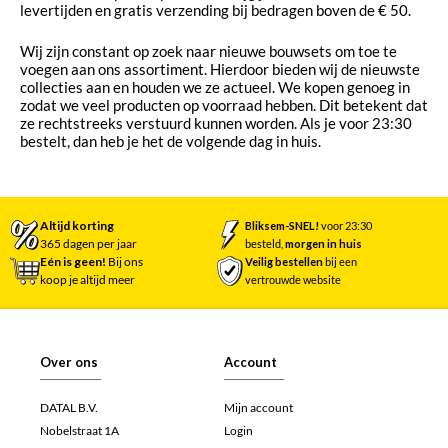
levertijden en gratis verzending bij bedragen boven de € 50.
Wij zijn constant op zoek naar nieuwe bouwsets om toe te
voegen aan ons assortiment. Hierdoor bieden wij de nieuwste
collecties aan en houden we ze actueel. We kopen genoeg in
zodat we veel producten op voorraad hebben. Dit betekent dat
ze rechtstreeks verstuurd kunnen worden. Als je voor 23:30
bestelt, dan heb je het de volgende dag in huis.
Altijd korting
Bliksem-SNEL!
voor 23:30
365 dagen per jaar
besteld,
morgen in huis
Eén is geen!
Bij ons
Veilig bestellen
bij een
koop je altijd meer
vertrouwde website
Over ons
Account
DATAL B.V.
Mijn account
Nobelstraat 1A
Login