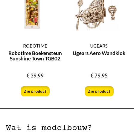
ROBOTIME
UGEARS
Robotime Boekensteun
Ugears Aero Wandklok
Sunshine Town TGB02
€
39,99
€
79,95
Zie product
Zie product
Wat is modelbouw?