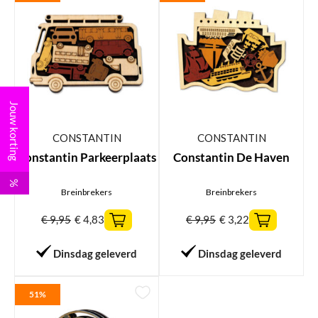
Jouw korting
CONSTANTIN
CONSTANTIN
Constantin Parkeerplaats
Constantin De Haven
%
Breinbrekers
Breinbrekers
€
9,95
€
4,83
€
9,95
€
3,22
Dinsdag geleverd
Dinsdag geleverd
51%