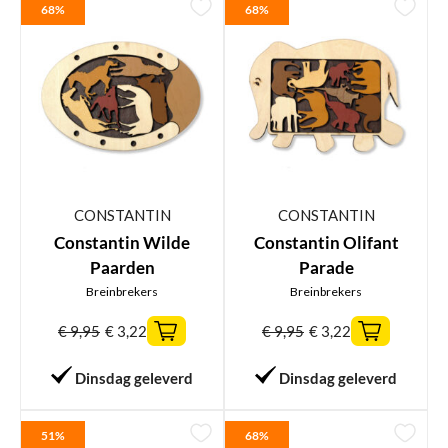
68%
68%
CONSTANTIN
CONSTANTIN
Constantin Wilde
Constantin Olifant
Paarden
Parade
Breinbrekers
Breinbrekers
€
9,95
€
3,22
€
9,95
€
3,22
Dinsdag geleverd
Dinsdag geleverd
51%
68%