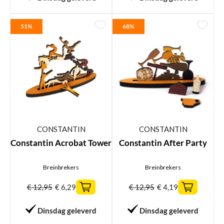
51%
68%
CONSTANTIN
CONSTANTIN
Constantin Acrobat Tower
Constantin After Party
Breinbrekers
Breinbrekers
€
12,95
€
6,29
€
12,95
€
4,19
Dinsdag geleverd
Dinsdag geleverd