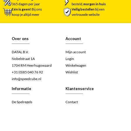
365 dagen per jaar
besteld,
morgen in huis
Eén is geen!
Bij ons
Veilig bestellen
bij een
koop je altijd meer
vertrouwde website
Over ons
Account
DATAL B.V.
Mijn account
Nobelstraat 1A
Login
1704 RM Heerhugowaard
Winkelwagen
+31 (0)85 040 76 92
Wishlist
info@speedcube.nl
Informatie
Klantenservice
De Spelregels
Contact
Veelgestelde vragen (FAQ)
Retourneren
Werken bij
Herroepingsrecht
Algemene voorwaarden
Betalen
Privacy- en cookieverklaring
Verzenden