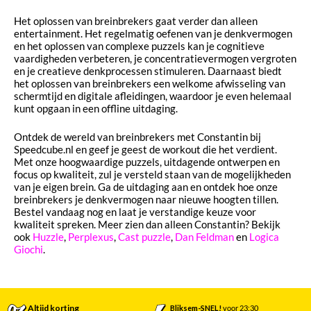
Het oplossen van breinbrekers gaat verder dan alleen
entertainment. Het regelmatig oefenen van je denkvermogen
en het oplossen van complexe puzzels kan je cognitieve
vaardigheden verbeteren, je concentratievermogen vergroten
en je creatieve denkprocessen stimuleren. Daarnaast biedt
het oplossen van breinbrekers een welkome afwisseling van
schermtijd en digitale afleidingen, waardoor je even helemaal
kunt opgaan in een offline uitdaging.
Ontdek de wereld van breinbrekers met Constantin bij
Speedcube.nl en geef je geest de workout die het verdient.
Met onze hoogwaardige puzzels, uitdagende ontwerpen en
focus op kwaliteit, zul je versteld staan van de mogelijkheden
van je eigen brein. Ga de uitdaging aan en ontdek hoe onze
breinbrekers je denkvermogen naar nieuwe hoogten tillen.
Bestel vandaag nog en laat je verstandige keuze voor
kwaliteit spreken. Meer zien dan alleen Constantin? Bekijk
ook
Huzzle
,
Perplexus
,
Cast puzzle
,
Dan Feldman
en
Logica
Giochi
.
Altijd korting
Bliksem-SNEL!
voor 23:30