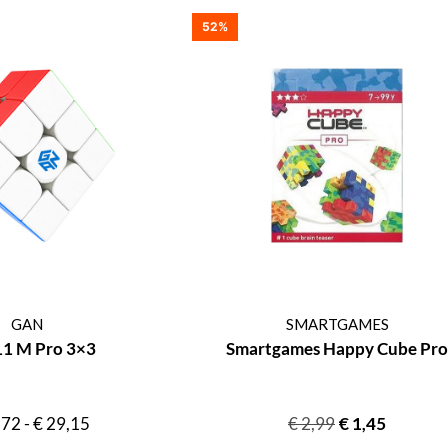
52%
GAN
SMARTGAMES
11 M Pro 3×3
Smartgames Happy Cube Pro
,72
-
€
29,15
€
2,99
€
1,45