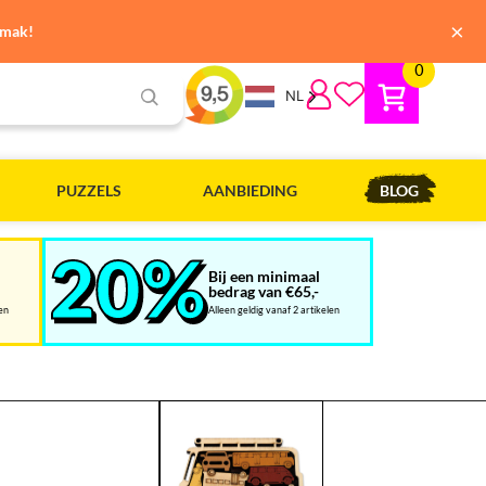
×
emak!
0
NL
PUZZELS
AANBIEDING
BLOG
Bij een minimaal
bedrag van €65,-
len
Alleen geldig vanaf 2 artikelen