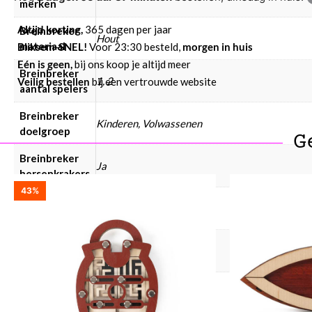
merken
Altijd korting,
365 dagen per jaar
Breinbreker
Hout
materiaal
Bliksem-SNEL!
Voor 23:30 besteld,
morgen in huis
Eén is geen,
bij ons koop je altijd meer
Breinbreker
1, 2
Veilig bestellen
bij een vertrouwde website
aantal spelers
Breinbreker
Kinderen, Volwassenen
doelgroep
G
Breinbreker
Ja
hersenkrakers
43%
Breinbreker
Breinbreker € 0 – € 10
prijsklasse
Breinbreker
moeilijkheid