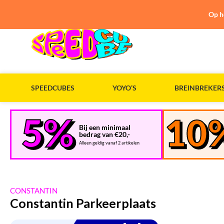
Op h
SPEEDCUBES
YOYO’S
BREINBREKER
Bij een minimaal
bedrag van €20,-
Alleen geldig vanaf 2 artikelen
CONSTANTIN
Constantin Parkeerplaats