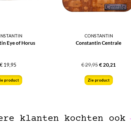
NSTANTIN
CONSTANTIN
in Eye of Horus
Constantin Centrale
€
19,95
€
29,95
€
20,21
ie product
Zie product
ere klanten kochten ook