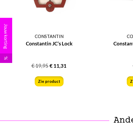
Jouw korting
CONSTANTIN
CO
Constantin JC’s Lock
Constant
%
€
19,95
€
11,31
Zie product
Z
And