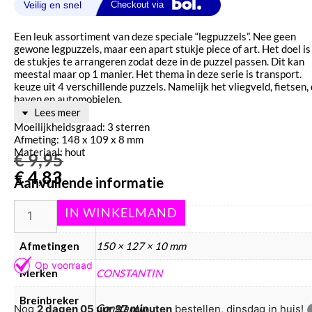
Een leuk assortiment van deze speciale “legpuzzels”. Nee geen
gewone legpuzzels, maar een apart stukje piece of art. Het doel i
de stukjes te arrangeren zodat deze in de puzzel passen. Dit kan
meestal maar op 1 manier. Het thema in deze serie is transport.
keuze uit 4 verschillende puzzels. Namelijk het vliegveld, fietsen,
haven en automobielen.
Lees meer
Moeilijkheidsgraad: 3 sterren
Afmeting: 148 x 109 x 8 mm
Materiaal: hout
€
9,95
€
4,83
Aanvullende informatie
Gewicht
72 g
Afmetingen
150 × 127 × 10 mm
Merken
CONSTANTIN
Breinbreker
Constantin
Nog
2 dagen 05 uur 37 minuten
bestellen, dinsdag in huis!