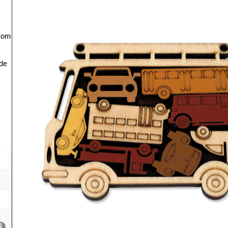
s om
 de