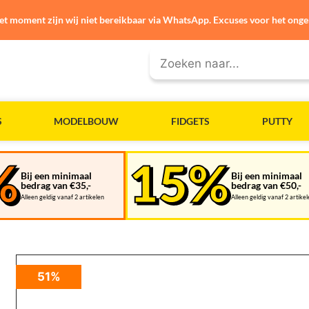
et moment zijn wij niet bereikbaar via WhatsApp. Excuses voor het ong
S
MODELBOUW
FIDGETS
PUTTY
Bij een minimaal
Bij een minimaal
bedrag van €35,-
bedrag van €50,-
Alleen geldig vanaf 2 artikelen
Alleen geldig vanaf 2 artike
51%