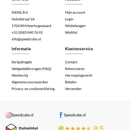
DATAL B.V.
Mijn account
Nobelstraat 1A
Login
1704 RM Heerhugowaard
Winkelwagen
+31 (0)85 040 76 92
Wishlist
info@speedcube.nl
Informatie
Klantenservice
De Spelregels
Contact
Veelgestelde vragen (FAQ)
Retourneren
Werken bij
Herroepingsrecht
Algemene voorwaarden
Betalen
Privacy- en cookieverklaring
Verzenden
Speedcube.nl
Speedcube.nl