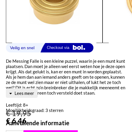
De Messing Falle is een kleine puzzel, waarin je een munt kunt
plaatsen. Dan moet je alleen wel eerst weten hoe je deze open
krijgt. Als dat gelukt is, kan er een munt in worden geplaatst.
Als je hem dan aan iemand anders geeft om te openen, kunnen
ze de munt wel zien maar er niet uithalen, of lukt het ze toch
wel? Dit is echt zo’n breinbreker die je makkelijk meeneemt en
waarmee je iedereen toch versteld doet staan.
Lees meer
Leeftijd: 8+
Moeilijkheidsgraad: 3 sterren
€
19,95
€
6,46
Aanvullende informatie