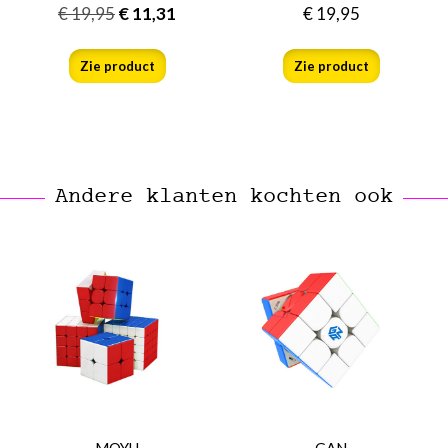
€
19,95
€
11,31
€
19,95
Zie product
Zie product
Andere klanten kochten ook
MOYU
GAN