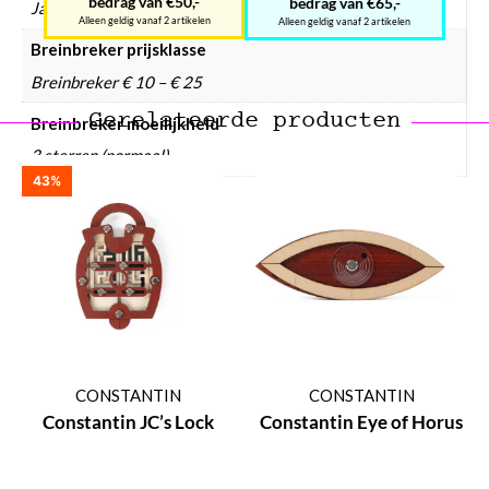
bedrag van €50,-
bedrag van €65,-
Ja
Alleen geldig vanaf 2 artikelen
Alleen geldig vanaf 2 artikelen
Breinbreker prijsklasse
Breinbreker € 10 – € 25
Gerelateerde producten
Breinbreker moeilijkheid
3 sterren (normaal)
43%
CONSTANTIN
CONSTANTIN
Constantin JC’s Lock
Constantin Eye of Horus