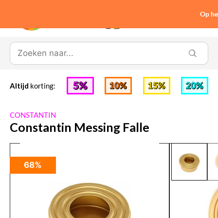
Op he
0
Altijd
korting:
CONSTANTIN
Constantin Messing Falle
68%