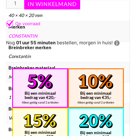
Afmetingen
40 × 40 × 20 mm
Merken
CONSTANTIN
Nog
01 uur 55 minuten
bestellen, morgen in huis!
Breinbreker merken
Constantin
Breinbreker materiaal
Metaal
Breinbreker aantal spelers
Bij een minimaal
Bij een minimaal
1
bedrag van €20,-
bedrag van €35,-
Alleen geldig vanaf 2 artikelen
Alleen geldig vanaf 2 artikelen
Breinbreker doelgroep
Volwassenen
Breinbreker hersenkrakers
Bij een minimaal
Bij een minimaal