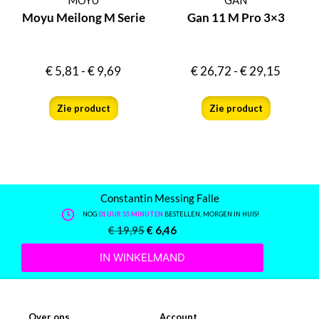
Moyu Meilong M Serie
Gan 11 M Pro 3×3
€
5,81
-
€
9,69
€
26,72
-
€
29,15
Zie product
Zie product
Constantin Messing Falle
NOG
01 UUR 55 MINUTEN
BESTELLEN, MORGEN IN HUIS!
€
19,95
€
6,46
IN WINKELMAND
Over ons
Account