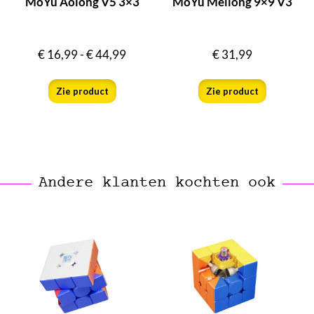
MoYu Aolong V5 3×3
MoYu Meilong 9×9 V3
€
16,99
-
€
44,99
€
31,99
Zie product
Zie product
Andere klanten kochten ook