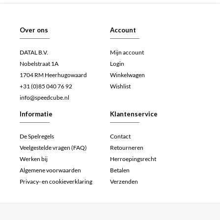
Over ons
Account
DATAL B.V.
Mijn account
Nobelstraat 1A
Login
1704 RM Heerhugowaard
Winkelwagen
+31 (0)85 040 76 92
Wishlist
info@speedcube.nl
Informatie
Klantenservice
De Spelregels
Contact
Veelgestelde vragen (FAQ)
Retourneren
Werken bij
Herroepingsrecht
Algemene voorwaarden
Betalen
Privacy- en cookieverklaring
Verzenden