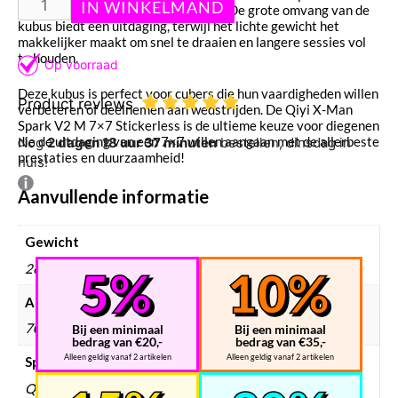
draaien zonder verlies van controle. De grote omvang van de
kubus biedt een uitdaging, terwijl het lichte gewicht het
makkelijker maakt om snel te draaien en langere sessies vol
te houden.
Deze kubus is perfect voor cubers die hun vaardigheden willen
Product reviews
verbeteren of deelnemen aan wedstrijden. De Qiyi X-Man
Spark V2 M 7×7 Stickerless is de ultieme keuze voor diegenen
die de uitdaging van een 7×7 willen aangaan met de allerbeste
Nog
2 dagen 18 uur 37 minuten
bestellen, dinsdag in
prestaties en duurzaamheid!
huis!
Aanvullende informatie
Gewicht
268 g
Afmetingen
70 × 70 × 70 mm
Bij een minimaal
Bij een minimaal
bedrag van €20,-
bedrag van €35,-
Alleen geldig vanaf 2 artikelen
Alleen geldig vanaf 2 artikelen
Speedcube merken
QiYi