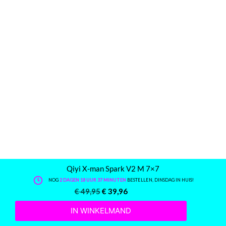
Qiyi X-man Spark V2 M 7×7
NOG
2 DAGEN 18 UUR 37 MINUTEN
BESTELLEN, DINSDAG IN HUIS!
€
49,95
€
39,96
IN WINKELMAND