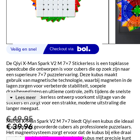
De Qiyi X-Man Spark V2 M 7×7 Stickerless is een topklasse
speedcube die ontworpen is voor cubers die op zoek zijn naar
een superieure 7×7 puzzelervaring. Deze kubus maakt
gebruik van magnetische technologie, waarbij magneten in de
lagen zorgen voor verbeterde stabiliteit, soepele
draaibewegingen en ultieme controle, zelfs tijdens de snelste
rotaties. Het stickerless ontwerp voorkomt slijtage van de
Lees meer
stickers en zorgt voor een strakke, moderne uitstraling die
langer meegaat.
€
49,95
Met de X-Man Spark V2 M 7×7 biedt Qiyi een kubus die ideaal
€
39,96
is voor zowel gevorderde cubers als professionele puzzelaars.
Het magneetsysteem zorgt ervoor dat de kubus bij elke draai
stevig in positie blijft, waardoor je de kubus met precisie kunt