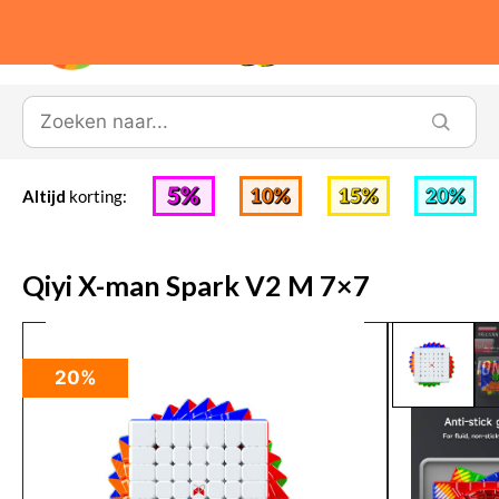
0
Altijd
korting:
Qiyi X-man Spark V2 M 7×7
20%