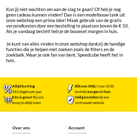
Kun jij niet wachten om aan de slag te gaan? Of heb je nog
geen cadeau kunnen vinden? Dan is een modelbouw tank uit
onze webshop een prima idee! Maak gebruik van de gratis
verzendkosten door een bestelling te plaatsen boven de € 50.
Als je vandaag bestelt heb je de bouwset morgen in huis.
Je kunt van alles vinden in onze webshop dankzij de handige
functies die je helpen met zoeken zoals de filters en de
zoekbalk. Waar je ook fan van bent, Speedcube heeft het in
huis.
Altijd korting
Bliksem-SNEL!
voor 23:30
365 dagen per jaar
besteld,
morgen in huis
Eén is geen!
Bij ons
Veilig bestellen
bij een
koop je altijd meer
vertrouwde website
Over ons
Account