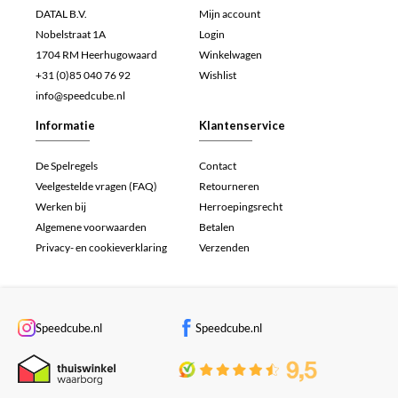
DATAL B.V.
Mijn account
Nobelstraat 1A
Login
1704 RM Heerhugowaard
Winkelwagen
+31 (0)85 040 76 92
Wishlist
info@speedcube.nl
Informatie
Klantenservice
De Spelregels
Contact
Veelgestelde vragen (FAQ)
Retourneren
Werken bij
Herroepingsrecht
Algemene voorwaarden
Betalen
Privacy- en cookieverklaring
Verzenden
Speedcube.nl
Speedcube.nl