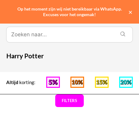
Op het moment zijn wij niet bereikbaar via WhatsApp.
0
×
Excuses voor het ongemak!
Harry Potter
Altijd
korting:
FILTERS