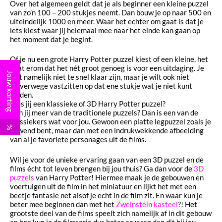
Over het algemeen geldt dat je als beginner een kleine puzzel
van zo’n 100 – 200 stukjes neemt. Dan bouw je op naar 500 en
uiteindelijk 1000 en meer. Waar het echter om gaat is dat je
iets kiest waar jij helemaal mee naar het einde kan gaan op
het moment dat je begint.
Of je nu een grote Harry Potter puzzel kiest of een kleine, het
gaat erom dat het nét groot genoeg is voor een uitdaging. Je
Jouw korting
wilt namelijk niet te snel klaar zijn, maar je wilt ook niet
halverwege vastzitten op dat ene stukje wat je niet kunt
vinden.
Kies jij een klassieke of 3D Harry Potter puzzel?
Ben jij meer van de traditionele puzzels? Dan is een van de
klassiekers wat voor jou. Gewoon een platte legpuzzel zoals je
%
gewend bent, maar dan met een indrukwekkende afbeelding
van al je favoriete personages uit de films.
Wil je voor de unieke ervaring gaan van een 3D puzzel en de
films écht tot leven brengen bij jou thuis? Ga dan voor de
3D
puzzels
van Harry Potter! Hiermee maak je de gebouwen en
voertuigen uit de film in het miniatuur en lijkt het met een
beetje fantasie net alsof je echt in de film zit. En waar kun je
beter mee beginnen dan met het
Zweinstein kasteel
?! Het
grootste deel van de films speelt zich namelijk af in dit gebouw
en hoe kun je de filmserie dus beter ervaren dan dit bij jou