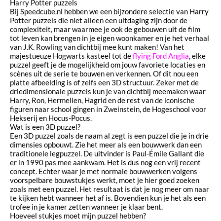
Harry Potter puzzels
Bij Speedcube.nl hebben we een bijzondere selectie van Harry
Potter puzzels die niet alleen een uitdaging zijn door de
complexiteit, maar waarmee je ook de gebouwen uit de film
tot leven kan brengen in je eigen woonkamer en je het verhaal
van J.K. Rowling van dichtbij mee kunt maken! Van het
majestueuze Hogwarts kasteel tot de
flying Ford Anglia
, elke
puzzel geeft je de mogelijkheid om jouw favoriete locaties en
scènes uit de serie te bouwen en verkennen. Of dit nou een
platte afbeelding is of zelfs een 3D structuur. Zeker met de
driedimensionale puzzels kun je van dichtbij meemaken waar
Harry, Ron, Hermelien, Hagrid en de rest van de iconische
figuren naar school gingen in Zweinstein, de Hogeschool voor
Hekserij en Hocus-Pocus.
Wat is een 3D puzzel?
Een 3D puzzel zoals de naam al zegt is een puzzel die je in drie
dimensies opbouwt. Zie het meer als een bouwwerk dan een
traditionele legpuzzel. De uitvinder is Paul-Émile Gallant die
er in 1990 pas mee aankwam. Het is dus nog een vrij recent
concept. Echter waar je met normale bouwwerken volgens
voorspelbare bouwstukjes werkt, moet je hier goed zoeken
zoals met een puzzel. Het resultaat is dat je nog meer om naar
te kijken hebt wanneer het af is. Bovendien kun je het als een
trofee in je kamer zetten wanneer je klaar bent.
Hoeveel stukjes moet mijn puzzel hebben?