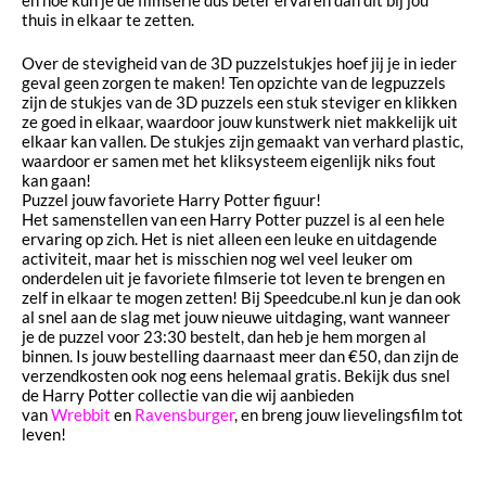
thuis in elkaar te zetten.
Over de stevigheid van de 3D puzzelstukjes hoef jij je in ieder
geval geen zorgen te maken! Ten opzichte van de legpuzzels
zijn de stukjes van de 3D puzzels een stuk steviger en klikken
ze goed in elkaar, waardoor jouw kunstwerk niet makkelijk uit
elkaar kan vallen. De stukjes zijn gemaakt van verhard plastic,
waardoor er samen met het kliksysteem eigenlijk niks fout
kan gaan!
Puzzel jouw favoriete Harry Potter figuur!
Het samenstellen van een Harry Potter puzzel is al een hele
ervaring op zich. Het is niet alleen een leuke en uitdagende
activiteit, maar het is misschien nog wel veel leuker om
onderdelen uit je favoriete filmserie tot leven te brengen en
zelf in elkaar te mogen zetten! Bij Speedcube.nl kun je dan ook
al snel aan de slag met jouw nieuwe uitdaging, want wanneer
je de puzzel voor 23:30 bestelt, dan heb je hem morgen al
binnen. Is jouw bestelling daarnaast meer dan €50, dan zijn de
verzendkosten ook nog eens helemaal gratis. Bekijk dus snel
de Harry Potter collectie van die wij aanbieden
van
Wrebbit
en
Ravensburger
, en breng jouw lievelingsfilm tot
leven!