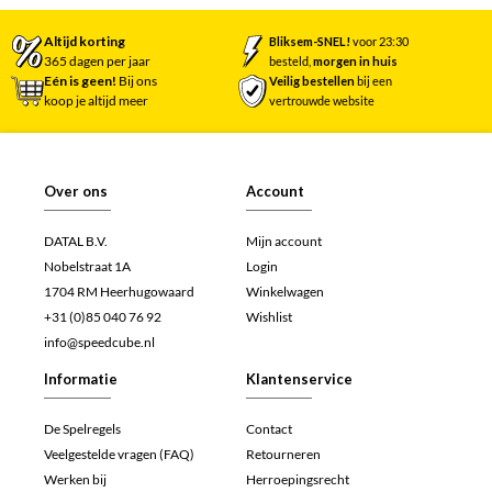
Altijd korting
Bliksem-SNEL!
voor 23:30
365 dagen per jaar
besteld,
morgen in huis
Eén is geen!
Bij ons
Veilig bestellen
bij een
koop je altijd meer
vertrouwde website
Over ons
Account
DATAL B.V.
Mijn account
Nobelstraat 1A
Login
1704 RM Heerhugowaard
Winkelwagen
+31 (0)85 040 76 92
Wishlist
info@speedcube.nl
Informatie
Klantenservice
De Spelregels
Contact
Veelgestelde vragen (FAQ)
Retourneren
Werken bij
Herroepingsrecht