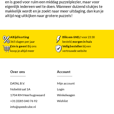
en is goed voor ruim een middag puzzelplezier, maar voor
eigenlijk iedereen wel te doen. Wanneer duizend stukjes te
makkelijk wordt en je zoekt naar meer uitdaging, dan kun je
altijd nog uitkijken naar grotere puzzels!
Altijd korting
Bliksem-SNEL!
voor 23:30
365 dagen per jaar
besteld,
morgen in huis
Eén is geen!
Bij ons
Veilig bestellen
bij een
koop je altijd meer
vertrouwde website
Over ons
Account
DATAL B.V.
Mijn account
Nobelstraat 1A
Login
1704 RM Heerhugowaard
Winkelwagen
+31 (0)85 040 76 92
Wishlist
info@speedcube.nl