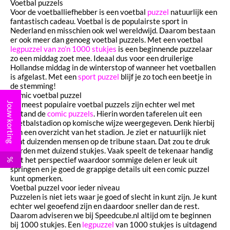
Voetbal puzzels
Voor de voetballiefhebber is een voetbal
puzzel
natuurlijk een
fantastisch cadeau. Voetbal is de populairste sport in
Nederland en misschien ook wel wereldwijd. Daarom bestaan
er ook meer dan genoeg voetbal puzzels. Met een voetbal
legpuzzel van zo’n 1000 stukjes
is een beginnende puzzelaar
zo een middag zoet mee. Ideaal dus voor een druilerige
Hollandse middag in de winterstop of wanneer het voetballen
is afgelast. Met een
sport puzzel
blijf je zo toch een beetje in
de stemming!
Comic voetbal puzzel
De meest populaire voetbal puzzels zijn echter wel met
Jouw korting
afstand de
comic puzzels
. Hierin worden taferelen uit een
voetbalstadion op komische wijze weergegeven. Denk hierbij
aan een overzicht van het stadion. Je ziet er natuurlijk niet
echt duizenden mensen op de tribune staan. Dat zou te druk
worden met duizend stukjes. Vaak speelt de tekenaar handig
met het perspectief waardoor sommige delen er leuk uit
%
springen en je goed de grappige details uit een comic puzzel
kunt opmerken.
Voetbal puzzel voor ieder niveau
Puzzelen is niet iets waar je goed of slecht in kunt zijn. Je kunt
echter wel geoefend zijn en daardoor sneller dan de rest.
Daarom adviseren we bij Speedcube.nl altijd om te beginnen
bij 1000 stukjes. Een
legpuzzel
van 1000 stukjes is uitdagend