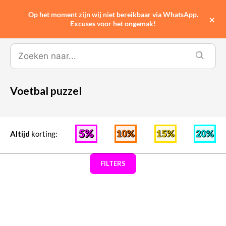
Op het moment zijn wij niet bereikbaar via WhatsApp.
0
×
Excuses voor het ongemak!
Voetbal puzzel
Altijd
korting:
FILTERS