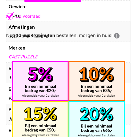
Gewicht
306 g
Afmetingen
Nog
10 uur 41 minuten
bestellen, morgen in huis!
170 × 140 × 50 mm
Merken
CAST PUZZLE
Breinbreker aantal spelers
1
Bij een minimaal
Bij een minimaal
Breinbreker doelgroep
bedrag van €20,-
bedrag van €35,-
Alleen geldig vanaf 2 artikelen
Alleen geldig vanaf 2 artikelen
Kinderen, Volwassenen
Breinbreker hersenkrakers
Ja
Bij een minimaal
Bij een minimaal
bedrag van €50,-
Breinbreker merken
bedrag van €65,-
Alleen geldig vanaf 2 artikelen
Alleen geldig vanaf 2 artikelen