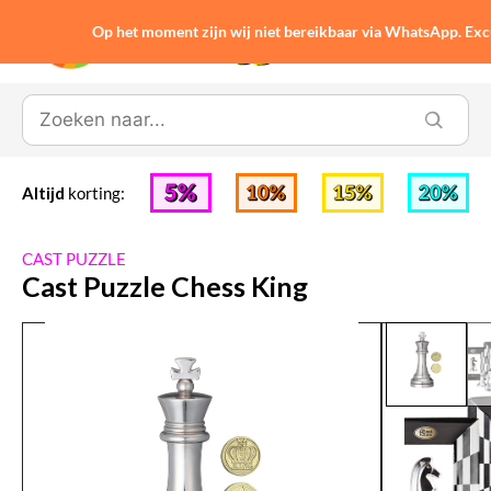
Op het moment zijn wij niet bereikbaar via WhatsApp. Ex
0
Altijd
korting:
CAST PUZZLE
Cast Puzzle Chess King