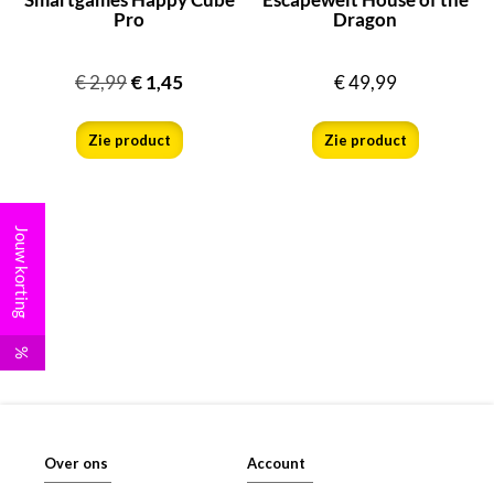
Pro
Dragon
€
2,99
€
1,45
€
49,99
Zie product
Zie product
Jouw korting
%
Over ons
Account