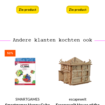
Zie product
Zie product
Andere klanten kochten ook
52%
SMARTGAMES
escapewelt
Smartgames Happy Cube
Escapewelt House of the