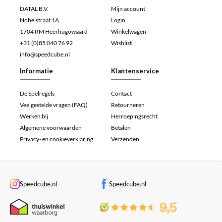
DATAL B.V.
Mijn account
Nobelstraat 1A
Login
1704 RM Heerhugowaard
Winkelwagen
+31 (0)85 040 76 92
Wishlist
info@speedcube.nl
Informatie
Klantenservice
De Spelregels
Contact
Veelgestelde vragen (FAQ)
Retourneren
Werken bij
Herroepingsrecht
Algemene voorwaarden
Betalen
Privacy- en cookieverklaring
Verzenden
Speedcube.nl
Speedcube.nl