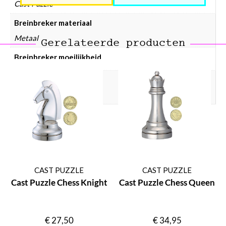
Cast Puzzle
Breinbreker materiaal
Metaal
Gerelateerde producten
Breinbreker moeilijkheid
Breinbreker prijsklasse
Breinbreker € 10 – € 25
CAST PUZZLE
CAST PUZZLE
Cast Puzzle Chess Knight
Cast Puzzle Chess Queen
€
27,50
€
34,95