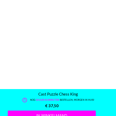
Cast Puzzle Chess King
NOG
10 UUR 41 MINUTEN
BESTELLEN, MORGEN IN HUIS!
€
37,50
IN WINKELMAND