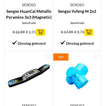
SENGSO
SENGSO
Sengso HuanCai Metallic
Sengso Yufeng M 2x2
Pyraminx 3x3 (Magnetic)
Speedcube
Speedcube
€
12,99
€
6,31
€
17,99
€
8,74
Dinsdag geleverd
Dinsdag geleverd
51%
SENGSO
SENGSO