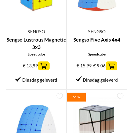
SENGSO
SENGSO
Sengso Lustrous Magnetic
Sengso Five Axis 4x4
3x3
Speedcube
Speedcube
€
13,99
€
15,99
€
9,06
Dinsdag geleverd
Dinsdag geleverd
51%