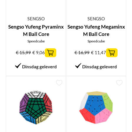
SENGSO
SENGSO
Sengso Yufeng Pyraminx
Sengso Yufeng Megaminx
M Ball Core
M Ball Core
Speedcube
Speedcube
€
15,99
€
9,06
€
16,99
€
11,47
Dinsdag geleverd
Dinsdag geleverd