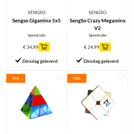
SENGSO
SENGSO
Sengso Gigaminx 5x5
SengSo Crazy Megaminx
V2
Speedcube
Speedcube
€
34,99
€
24,99
Dinsdag geleverd
Dinsdag geleverd
51%
51%