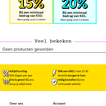
Bij een minimaal
Bij een minimaal
bedrag van €50,-
bedrag van €65,-
Alleen geldig vanaf 2 artikelen
Alleen geldig vanaf 2 artikelen
Veel bekeken
Geen producten gevonden
Altijd korting
Bliksem-SNEL!
voor 23:30
365 dagen per jaar
besteld,
morgen in huis
Eén is geen!
Bij ons
Veilig bestellen
bij een
koop je altijd meer
vertrouwde website
Over ons
Account