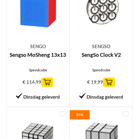
SENGO
SENGSO
Sengso MoSheng 13x13
SengSo Clock V2
Speedcube
Speedcube
€
114,99
€
19,99
Dinsdag geleverd
Dinsdag geleverd
33%