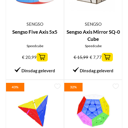
SENGSO
SENGSO
Sengso Five Axis 5x5
Sengso Axis Mirror SQ-0
Cube
Speedcube
Speedcube
€
20,99
€
15,99
€
7,77
Dinsdag geleverd
Dinsdag geleverd
43%
32%