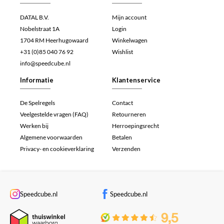
DATAL B.V.
Mijn account
Nobelstraat 1A
Login
1704 RM Heerhugowaard
Winkelwagen
+31 (0)85 040 76 92
Wishlist
info@speedcube.nl
Informatie
Klantenservice
De Spelregels
Contact
Veelgestelde vragen (FAQ)
Retourneren
Werken bij
Herroepingsrecht
Algemene voorwaarden
Betalen
Privacy- en cookieverklaring
Verzenden
Speedcube.nl
Speedcube.nl