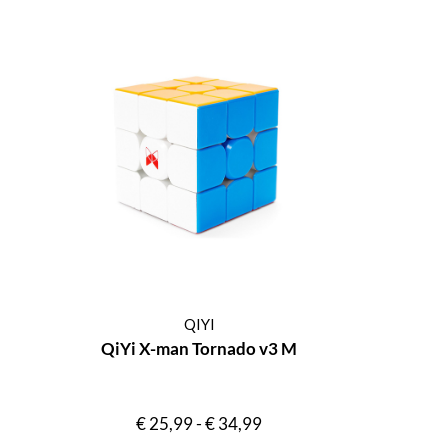
QIYI
QiYi X-man Tornado v3 M
€
25,99
-
€
34,99