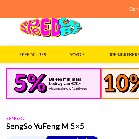
Op h
SPEEDCUBES
YOYO’S
BREINBREKER
Bij een minimaal
bedrag van €20,-
Alleen geldig vanaf 2 artikelen
SENGSO
SengSo YuFeng M 5×5