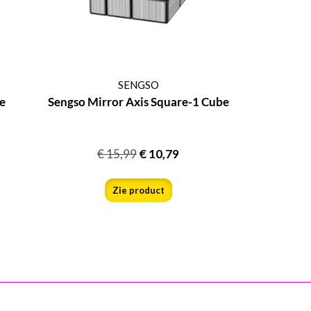
SENGSO
e
Sengso Mirror Axis Square-1 Cube
€
15,99
€
10,79
Zie product