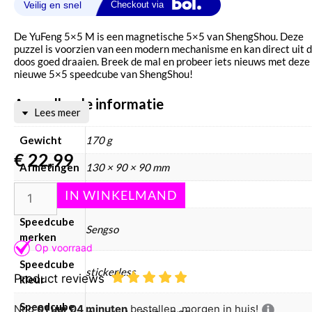
De YuFeng 5×5 M is een magnetische 5×5 van ShengShou. Deze
puzzel is voorzien van een modern mechanisme en kan direct uit 
doos goed draaien. Breek de mal en probeer iets nieuws met deze
nieuwe 5×5 speedcube van ShengShou!
Aanvullende informatie
Lees meer
Gewicht
170 g
€
22,99
Afmetingen
130 × 90 × 90 mm
Merken
SENGSO
Speedcube
Sengso
merken
Speedcube
stickerless
Product reviews
kleur
Speedcube
Nog
01 uur 03 minuten
bestellen, morgen in huis!