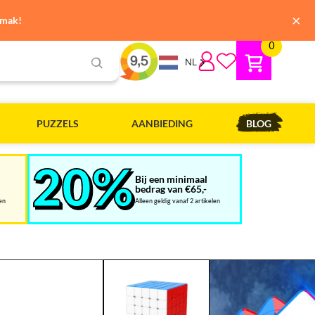
×
emak!
0
NL
PUZZELS
AANBIEDING
BLOG
Bij een minimaal
bedrag van €65,-
len
Alleen geldig vanaf 2 artikelen