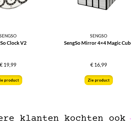
SENGSO
SENGSO
So Clock V2
SengSo Mirror 4×4 Magic Cub
€
19,99
€
16,99
ie product
Zie product
ere klanten kochten ook