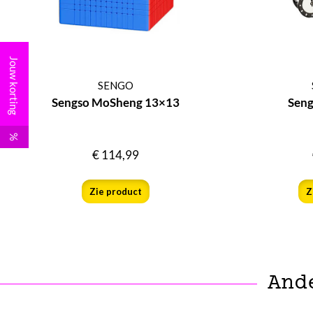
Jouw korting
SENGO
Sengso MoSheng 13×13
Seng
%
€
114,99
Zie product
Z
And