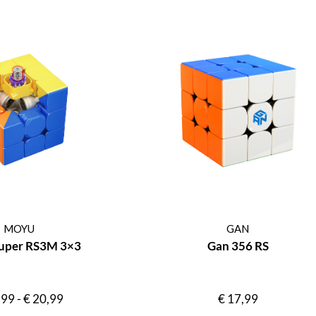
MOYU
GAN
uper RS3M 3×3
Gan 356 RS
,99
-
€
20,99
€
17,99