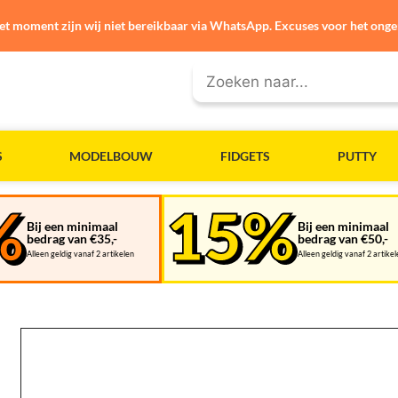
et moment zijn wij niet bereikbaar via WhatsApp. Excuses voor het ong
S
MODELBOUW
FIDGETS
PUTTY
Bij een minimaal
Bij een minimaal
bedrag van €35,-
bedrag van €50,-
Alleen geldig vanaf 2 artikelen
Alleen geldig vanaf 2 artike