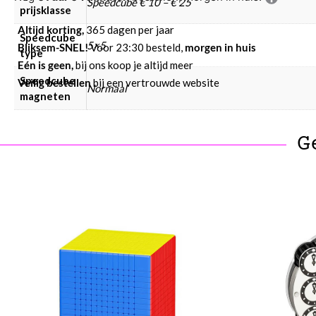
Speedcube € 10 – € 25
prijsklasse
Altijd korting,
365 dagen per jaar
Speedcube
5×5
Bliksem-SNEL!
Voor 23:30 besteld,
morgen in huis
type
Eén is geen,
bij ons koop je altijd meer
Speedcube
Veilig bestellen
bij een vertrouwde website
Normaal
magneten
G