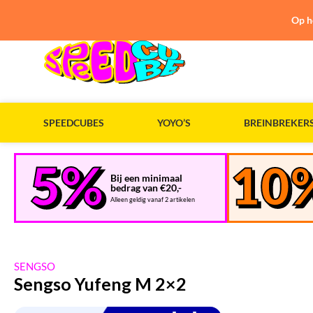
Op h
SPEEDCUBES
YOYO’S
BREINBREKER
Bij een minimaal
bedrag van €20,-
Alleen geldig vanaf 2 artikelen
SENGSO
Sengso Yufeng M 2×2