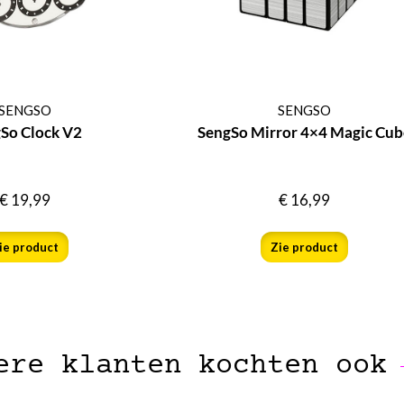
SENGSO
SENGSO
So Clock V2
SengSo Mirror 4×4 Magic Cub
€
19,99
€
16,99
ie product
Zie product
ere klanten kochten ook