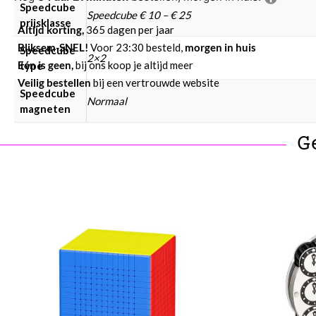
Speedcube
Speedcube € 10 – € 25
prijsklasse
Altijd korting,
365 dagen per jaar
Bliksem-SNEL!
Voor 23:30 besteld,
morgen in huis
Speedcube
2×2
Eén is geen,
bij ons koop je altijd meer
type
Veilig bestellen
bij een vertrouwde website
Speedcube
Normaal
magneten
G