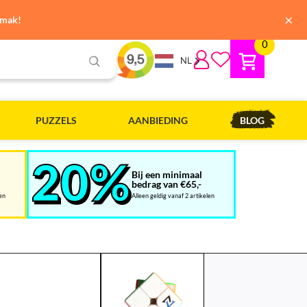
×
emak!
0
NL
PUZZELS
AANBIEDING
BLOG
Bij een minimaal
bedrag van €65,-
len
Alleen geldig vanaf 2 artikelen