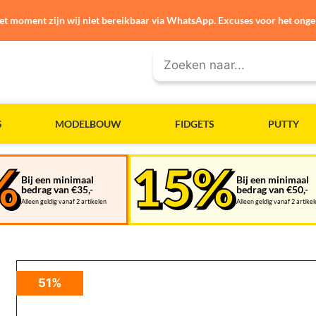
et moment zijn wij niet bereikbaar via WhatsApp. Excuses voor het ong
S
MODELBOUW
FIDGETS
PUTTY
Bij een minimaal
Bij een minimaal
bedrag van €35,-
bedrag van €50,-
Alleen geldig vanaf 2 artikelen
Alleen geldig vanaf 2 artike
51%