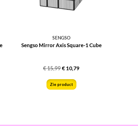
SENGSO
e
Sengso Mirror Axis Square-1 Cube
€
15,99
€
10,79
Zie product