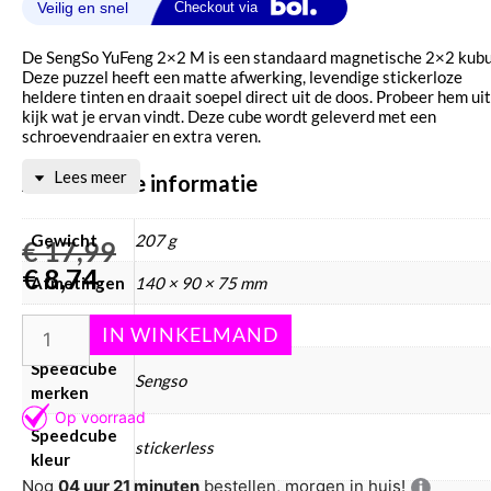
De SengSo YuFeng 2×2 M is een standaard magnetische 2×2 kubu
Deze puzzel heeft een matte afwerking, levendige stickerloze
heldere tinten en draait soepel direct uit de doos. Probeer hem uit
kijk wat je ervan vindt. Deze cube wordt geleverd met een
schroevendraaier en extra veren.
Lees meer
Aanvullende informatie
Gewicht
207 g
€
17,99
€
8,74
Afmetingen
140 × 90 × 75 mm
Merken
SENGSO
Speedcube
Sengso
merken
Speedcube
stickerless
kleur
Nog
04 uur 21 minuten
bestellen, morgen in huis!