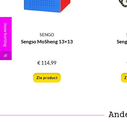
Jouw korting
SENGO
Sengso MoSheng 13×13
Seng
%
€
114,99
Zie product
Z
And