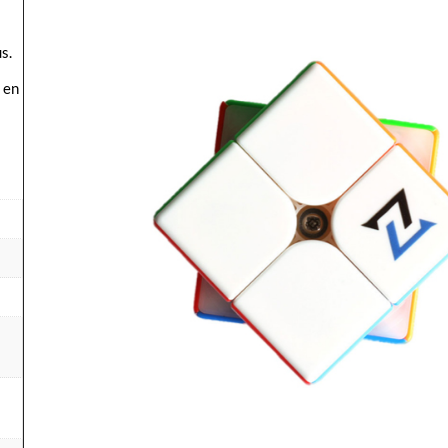
s.
 en