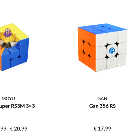
MOYU
GAN
uper RS3M 3×3
Gan 356 RS
,99
-
€
20,99
€
17,99