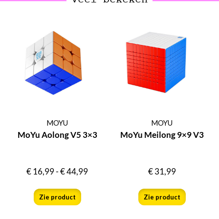
MOYU
MOYU
MoYu Aolong V5 3×3
MoYu Meilong 9×9 V3
€
16,99
-
€
44,99
€
31,99
Zie product
Zie product