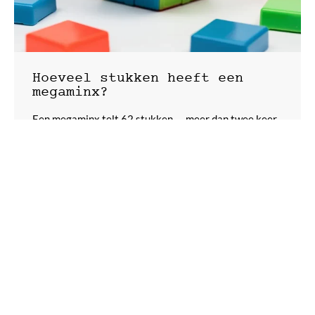
Hoeveel stukken heeft een
megaminx?
Een megaminx telt 62 stukken — meer dan twee keer
zoveel als een Rubik’s cube. Ontdek waarom.
SPEEDCUBES