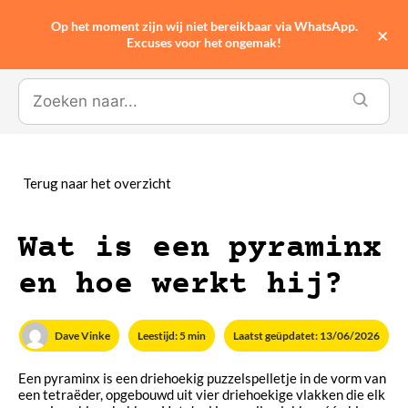
Op het moment zijn wij niet bereikbaar via WhatsApp.
0
×
Excuses voor het ongemak!
Wat is een pyraminx
en hoe werkt hij?
Dave Vinke
Leestijd: 5 min
Laatst geüpdatet: 13/06/2026
Een pyraminx is een driehoekig puzzelspelletje in de vorm van
een tetraëder, opgebouwd uit vier driehoekige vlakken die elk