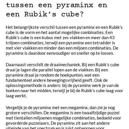
tussen een pyraminx en
een Rubik’s cube?
Het belangrijkste verschil tussen een pyraminx en een Rubik’s
cube is de vorm en het aantal mogelijke combinaties. Een
Rubik’s cube is een kubus met zes vlakken en meer dan 43
triljoen combinaties, terwijl een pyraminx een tetraëder is
met vier vlakken en minder dan een miljoen combinaties. De
pyraminx is daardoor eenvoudiger en sneller op te lossen.
Daarnaast verschilt de draaimechaniek. Bij een Rubik’s cube
draai je lagen die parallel lopen aan de vlakken. Bij een
pyraminx draai je rondom de hoekpunten, wat een
fundamenteel andere bewegingsvrijheid geeft. Ook de
oplossingsmethode is anders: bij de pyraminx werk je van de
hoeken naar het midden, terwijl je bij de Rubik’s cube laag voor
laag werkt.
Vergelijk je de pyraminx met een megaminx, dan zie je nog
grotere verschillen. De megaminx is een twaalfzijdige puzzel
met tientallen miljoenen mogelijke combinaties, bedoeld voor
gevorderde puzzelaars. De pyraminx zit aan het andere
uiteinde van het spectrum en is juist ontworpen voor