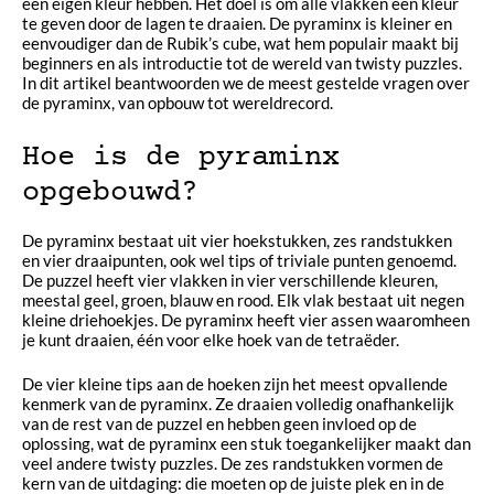
een eigen kleur hebben. Het doel is om alle vlakken één kleur
te geven door de lagen te draaien. De pyraminx is kleiner en
eenvoudiger dan de Rubik’s cube, wat hem populair maakt bij
beginners en als introductie tot de wereld van twisty puzzles.
In dit artikel beantwoorden we de meest gestelde vragen over
de pyraminx, van opbouw tot wereldrecord.
Hoe is de pyraminx
opgebouwd?
De pyraminx bestaat uit vier hoekstukken, zes randstukken
en vier draaipunten, ook wel tips of triviale punten genoemd.
De puzzel heeft vier vlakken in vier verschillende kleuren,
meestal geel, groen, blauw en rood. Elk vlak bestaat uit negen
kleine driehoekjes. De pyraminx heeft vier assen waaromheen
je kunt draaien, één voor elke hoek van de tetraëder.
De vier kleine tips aan de hoeken zijn het meest opvallende
kenmerk van de pyraminx. Ze draaien volledig onafhankelijk
van de rest van de puzzel en hebben geen invloed op de
oplossing, wat de pyraminx een stuk toegankelijker maakt dan
veel andere twisty puzzles. De zes randstukken vormen de
kern van de uitdaging: die moeten op de juiste plek en in de