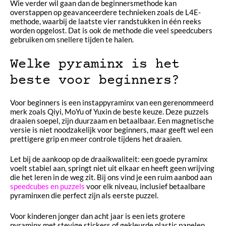
Wie verder wil gaan dan de beginnersmethode kan
overstappen op geavanceerdere technieken zoals de L4E-
methode, waarbij de laatste vier randstukken in één reeks
worden opgelost. Dat is ook de methode die veel speedcubers
gebruiken om snellere tijden te halen.
Welke pyraminx is het
beste voor beginners?
Voor beginners is een instappyraminx van een gerenommeerd
merk zoals Qiyi, MoYu of Yuxin de beste keuze. Deze puzzels
draaien soepel, zijn duurzaam en betaalbaar. Een magnetische
versie is niet noodzakelijk voor beginners, maar geeft wel een
prettigere grip en meer controle tijdens het draaien.
Let bij de aankoop op de draaikwaliteit: een goede pyraminx
voelt stabiel aan, springt niet uit elkaar en heeft geen wrijving
die het leren in de weg zit. Bij ons vind je een ruim aanbod aan
speedcubes en puzzels
voor elk niveau, inclusief betaalbare
pyraminxen die perfect zijn als eerste puzzel.
Voor kinderen jonger dan acht jaar is een iets grotere
pyraminx met stevige stickers of gekleurde plastic panelen