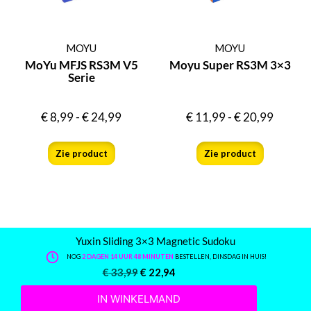
MOYU
MOYU
MoYu MFJS RS3M V5
Moyu Super RS3M 3×3
Serie
€
8,99
-
€
24,99
€
11,99
-
€
20,99
Zie product
Zie product
Yuxin Sliding 3×3 Magnetic Sudoku
NOG
2 DAGEN 14 UUR 48 MINUTEN
BESTELLEN, DINSDAG IN HUIS!
€
33,99
€
22,94
IN WINKELMAND