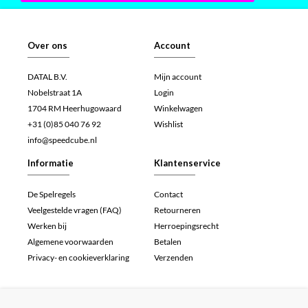
Over ons
Account
DATAL B.V.
Mijn account
Nobelstraat 1A
Login
1704 RM Heerhugowaard
Winkelwagen
+31 (0)85 040 76 92
Wishlist
info@speedcube.nl
Informatie
Klantenservice
De Spelregels
Contact
Veelgestelde vragen (FAQ)
Retourneren
Werken bij
Herroepingsrecht
Algemene voorwaarden
Betalen
Privacy- en cookieverklaring
Verzenden