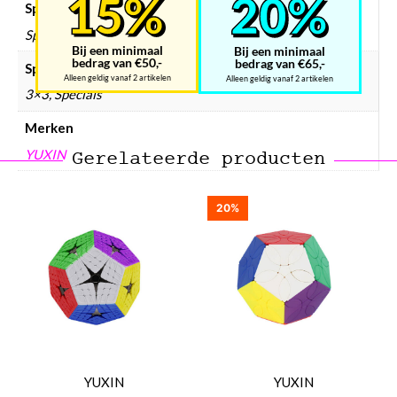
Speedcube prijsklasse
Speedcube € 25 – € 50
Bij een minimaal
Bij een minimaal
bedrag van €50,-
bedrag van €65,-
Speedcube type
Alleen geldig vanaf 2 artikelen
Alleen geldig vanaf 2 artikelen
3×3, Specials
Merken
YUXIN
Gerelateerde producten
20%
YUXIN
YUXIN