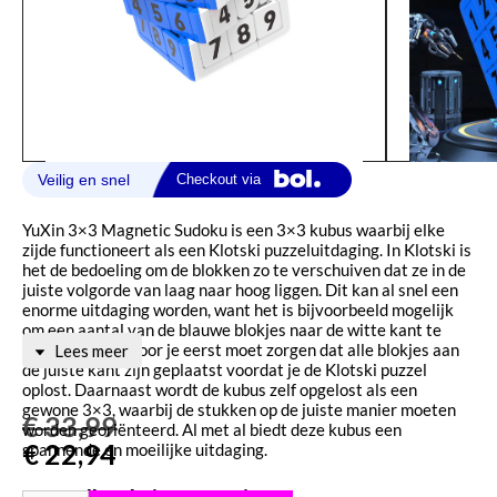
YuXin 3×3 Magnetic Sudoku is een 3×3 kubus waarbij elke
zijde functioneert als een Klotski puzzeluitdaging. In Klotski is
het de bedoeling om de blokken zo te verschuiven dat ze in de
juiste volgorde van laag naar hoog liggen. Dit kan al snel een
enorme uitdaging worden, want het is bijvoorbeeld mogelijk
om een aantal van de blauwe blokjes naar de witte kant te
schuiven, waardoor je eerst moet zorgen dat alle blokjes aan
Lees meer
de juiste kant zijn geplaatst voordat je de Klotski puzzel
oplost. Daarnaast wordt de kubus zelf opgelost als een
gewone 3×3, waarbij de stukken op de juiste manier moeten
€
33,99
worden georiënteerd. Al met al biedt deze kubus een
€
22,94
spannende en moeilijke uitdaging.