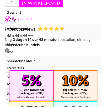
Aanvullende informatie
Gewicht
327 g
Afmetingen
Product reviews
88 × 88 × 88 mm
Nog
2 dagen 14 uur 48 minuten
bestellen, dinsdag in
huis!
Speedcube bundels
Nee
Speedcube kleur
stickerless
Speedcube magneten
Normaal
Bij een minimaal
Bij een minimaal
Speedcube merken
bedrag van €20,-
bedrag van €35,-
Alleen geldig vanaf 2 artikelen
Alleen geldig vanaf 2 artikelen
YuXin