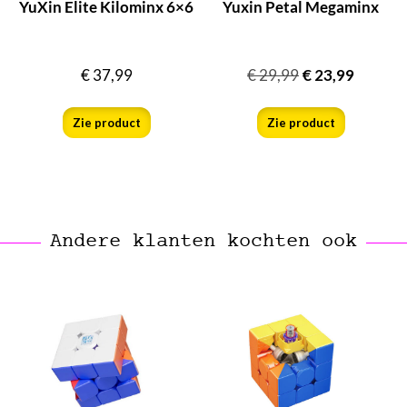
YuXin Elite Kilominx 6×6
Yuxin Petal Megaminx
€
37,99
€
29,99
€
23,99
Zie product
Zie product
Andere klanten kochten ook