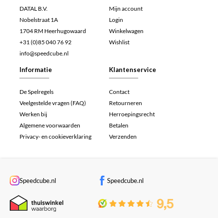
DATAL B.V.
Mijn account
Nobelstraat 1A
Login
1704 RM Heerhugowaard
Winkelwagen
+31 (0)85 040 76 92
Wishlist
info@speedcube.nl
Informatie
Klantenservice
De Spelregels
Contact
Veelgestelde vragen (FAQ)
Retourneren
Werken bij
Herroepingsrecht
Algemene voorwaarden
Betalen
Privacy- en cookieverklaring
Verzenden
Speedcube.nl
Speedcube.nl