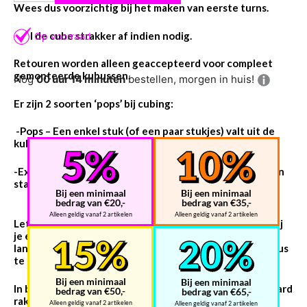
Wees dus voorzichtig bij het maken van eerste turns.
Stel de cube strakker af indien nodig.
Retouren worden alleen geaccepteerd voor compleet
gemonteerde kubussen.
Nog
00 uur 14 minuten
bestellen, morgen in huis!
Er zijn 2 soorten ‘pops’ bij cubing:
-Pops – Een enkel stuk (of een paar stukjes) valt uit de
kubus.
-Explosies – de hele kubus valt uit elkaar en je houdt een
stapel stukjes over.
Bij een minimaal
Bij een minimaal
bedrag van €20,-
bedrag van €35,-
Alleen geldig vanaf 2 artikelen
Alleen geldig vanaf 2 artikelen
Let op: dit kan gebeuren met een gloednieuwe kubus bij
je eerste oplossing. Het is altijd een goed idee om wat
langzame bochten te maken en de spanning van de kubus
te controleren.
Bij een minimaal
Bij een minimaal
In beide gevallen kun je een beetje geïrriteerd en verward
bedrag van €50,-
bedrag van €65,-
raken over hoe je het weer in elkaar kunt zetten.
Alleen geldig vanaf 2 artikelen
Alleen geldig vanaf 2 artikelen