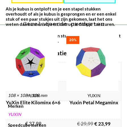
Als je kubus is ontploft en je een stapel stukken
overhoudt of a
ls je kubus is gesprongen en er een enkel
stuk of een paar stukjes uit zijn gekomen, laat het ons
Gerelateerde producten
weten dan kunnen wij een instructie filmpje toesturen.
Let op: in het geval dat een stuk breekt vervangen we het
20%
stuk en niet de hele kubus.
Aanvullende informatie
Gewicht
775 g
Afmetingen
108 × 108 × 108 mm
YUXIN
YUXIN
YuXin Elite Kilominx 6×6
Yuxin Petal Megaminx
Merken
YUXIN
€
37,99
€
29,99
€
23,99
Speedcube merken