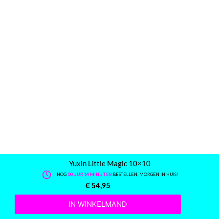
Yuxin Little Magic 10×10
NOG
00 UUR 14 MINUTEN
BESTELLEN, MORGEN IN HUIS!
€
54,95
IN WINKELMAND