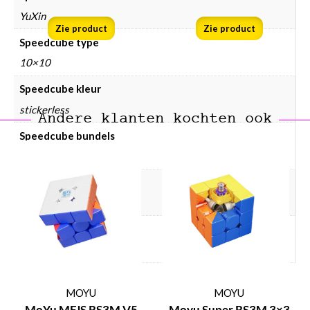
YuXin
Zie product
Zie product
Speedcube type
10×10
Speedcube kleur
stickerless
Andere klanten kochten ook
Speedcube bundels
Nee
Speedcube magneten
Geen
Speedcube prijsklasse
Speedcube € 50 – € 75
MOYU
MOYU
MoYu MFJS RS3M V5
Moyu Super RS3M 3×3