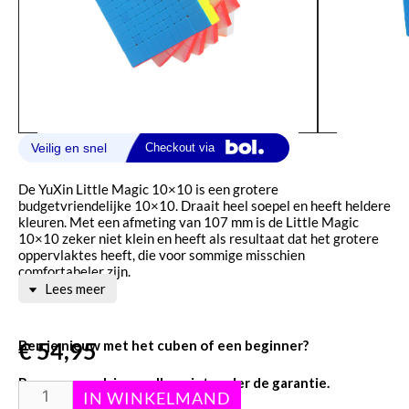
De YuXin Little Magic 10×10 is een grotere
budgetvriendelijke 10×10. Draait heel soepel en heeft heldere
kleuren. Met een afmeting van 107 mm is de Little Magic
10×10 zeker niet klein en heeft als resultaat dat het grotere
oppervlaktes heeft, die voor sommige misschien
comfortabeler zijn.
Lees meer
Ben je nieuw met het cuben of een beginner?
€
54,95
Pops en expolsians vallen niet onder de garantie.