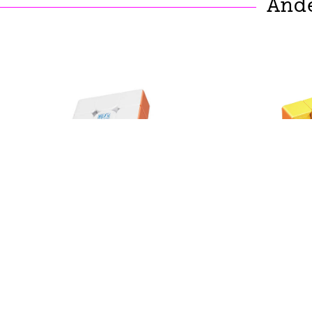
And
MOYU
MoYu MFJS RS3M V5 Serie
Moyu S