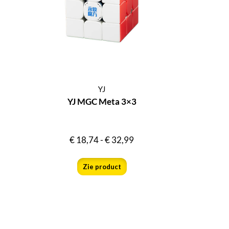
YJ
YJ MGC Meta 3×3
€
18,74
-
€
32,99
Zie product