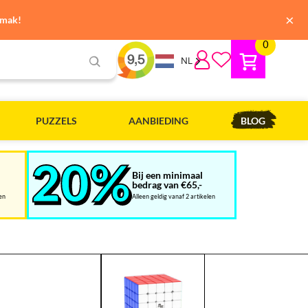
×
emak!
0
NL
PUZZELS
AANBIEDING
BLOG
Bij een minimaal
bedrag van €65,-
len
Alleen geldig vanaf 2 artikelen