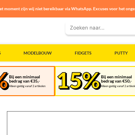
et moment zijn wij niet bereikbaar via WhatsApp. Excuses voor het ong
S
MODELBOUW
FIDGETS
PUTTY
Bij een minimaal
Bij een minimaal
bedrag van €35,-
bedrag van €50,-
Alleen geldig vanaf 2 artikelen
Alleen geldig vanaf 2 artike