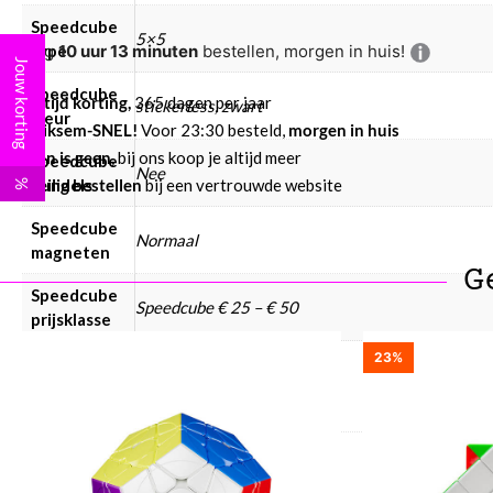
Speedcube
5×5
Nog
10 uur 13 minuten
bestellen, morgen in huis!
type
Jouw korting
Speedcube
Altijd korting,
365 dagen per jaar
stickerless, zwart
kleur
Bliksem-SNEL!
Voor 23:30 besteld,
morgen in huis
Eén is geen,
bij ons koop je altijd meer
Speedcube
Nee
Veilig bestellen
bij een vertrouwde website
bundels
%
Speedcube
Normaal
magneten
G
Speedcube
Speedcube € 25 – € 50
prijsklasse
23%
Speedcube
WCA
Ja
puzzels