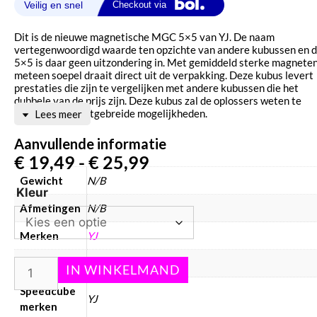
Dit is de nieuwe magnetische MGC 5×5 van YJ. De naam
vertegenwoordigd waarde ten opzichte van andere kubussen en 
5×5 is daar geen uitzondering in. Met gemiddeld sterke magnete
meteen soepel draait direct uit de verpakking. Deze kubus levert
prestaties die zijn te vergelijken met andere kubussen die het
dubbele van de prijs zijn. Deze kubus zal de oplossers weten te
boeien met de uitgebreide mogelijkheden.
Lees meer
Aanvullende informatie
€
19,49
-
€
25,99
Gewicht
N/B
Kleur
Afmetingen
N/B
Merken
YJ
Kleur
stickerless, zwart
Speedcube
YJ
merken