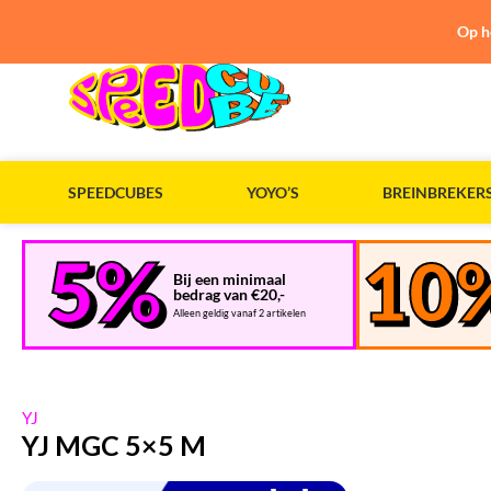
Op h
SPEEDCUBES
YOYO’S
BREINBREKER
Bij een minimaal
bedrag van €20,-
Alleen geldig vanaf 2 artikelen
YJ
YJ MGC 5×5 M