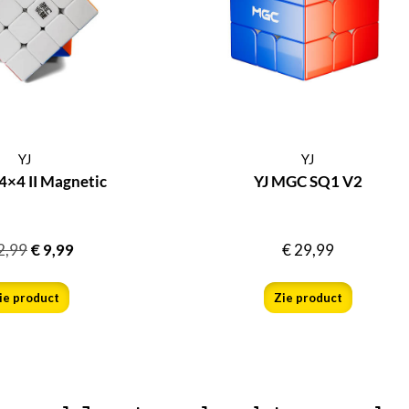
YJ
YJ
4×4 II Magnetic
YJ MGC SQ1 V2
2,99
€
9,99
€
29,99
ie product
Zie product