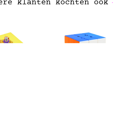
ere klanten kochten ook
MOYU
GAN
uper RS3M 3×3
Gan 356 RS