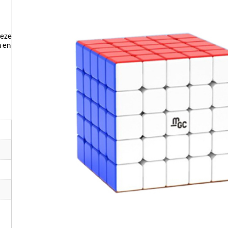
deze
n en