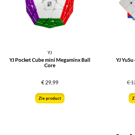
YJ
YJ Pocket Cube mini Megaminx Ball
YJ YuSu 
Core
€
29,99
€
1
Zie product
Z