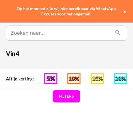
Op het moment zijn wij niet bereikbaar via WhatsApp.
0
×
Excuses voor het ongemak!
Vin4
Altijd
korting:
FILTERS