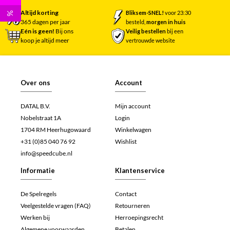
Altijd korting
Bliksem-SNEL!
voor 23:30
%
365 dagen per jaar
besteld,
morgen in huis
Eén is geen!
Bij ons
Veilig bestellen
bij een
koop je altijd meer
vertrouwde website
Over ons
Account
DATAL B.V.
Mijn account
Nobelstraat 1A
Login
1704 RM Heerhugowaard
Winkelwagen
+31 (0)85 040 76 92
Wishlist
info@speedcube.nl
Informatie
Klantenservice
De Spelregels
Contact
Veelgestelde vragen (FAQ)
Retourneren
Werken bij
Herroepingsrecht
Algemene voorwaarden
Betalen