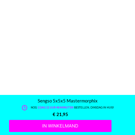
Sengso 5x5x5 Mastermorphix
NOG
1 DAG 11 UUR 48 MINUTEN
BESTELLEN, DINSDAG IN HUIS!
€
21,95
IN WINKELMAND