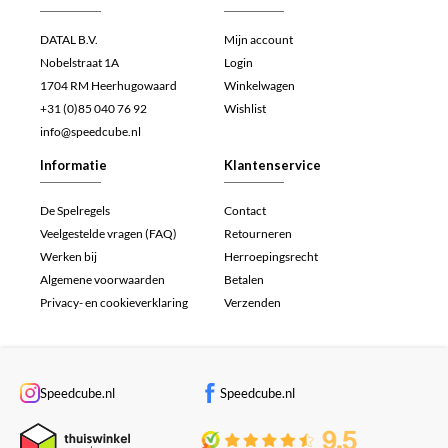
DATAL B.V.
Mijn account
Nobelstraat 1A
Login
1704 RM Heerhugowaard
Winkelwagen
+31 (0)85 040 76 92
Wishlist
info@speedcube.nl
Informatie
Klantenservice
De Spelregels
Contact
Veelgestelde vragen (FAQ)
Retourneren
Werken bij
Herroepingsrecht
Algemene voorwaarden
Betalen
Privacy- en cookieverklaring
Verzenden
Speedcube.nl
Speedcube.nl