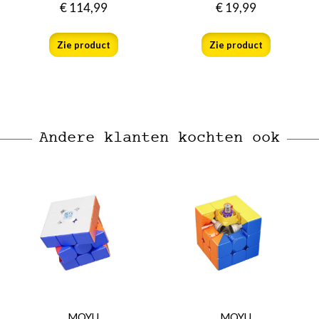
€
114,99
€
19,99
Zie product
Zie product
Andere klanten kochten ook
MOYU
MOYU