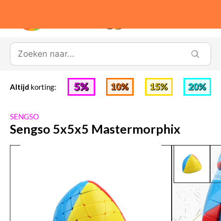
0
Altijd
korting:
SENGSO
Sengso 5x5x5 Mastermorphix