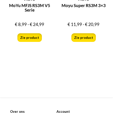
MoYu MFJS RS3M V5
Moyu Super RS3M 3×3
Serie
€
8,99
-
€
24,99
€
11,99
-
€
20,99
Zie product
Zie product
Over ons
Account