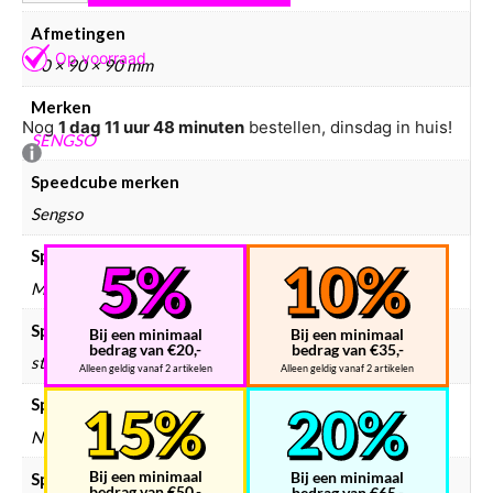
Afmetingen
90 × 90 × 90 mm
Merken
Nog
1 dag 11 uur 48 minuten
bestellen, dinsdag in huis!
SENGSO
Speedcube merken
Sengso
Speedcube type
Megamorphix
Speedcube kleur
Bij een minimaal
Bij een minimaal
bedrag van €20,-
bedrag van €35,-
stickerless
Alleen geldig vanaf 2 artikelen
Alleen geldig vanaf 2 artikelen
Speedcube bundels
Nee
Bij een minimaal
Bij een minimaal
Speedcube magneten
bedrag van €50,-
bedrag van €65,-