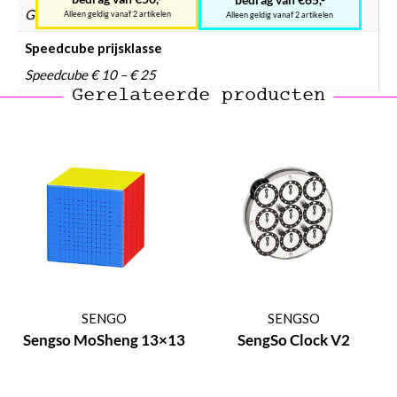
Geen
Alleen geldig vanaf 2 artikelen
Alleen geldig vanaf 2 artikelen
Speedcube prijsklasse
Speedcube € 10 – € 25
Gerelateerde producten
SENGO
SENGSO
Sengso MoSheng 13×13
SengSo Clock V2