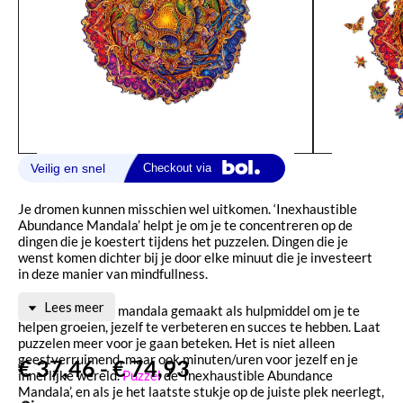
Je dromen kunnen misschien wel uitkomen. ‘Inexhaustible
Abundance Mandala’ helpt je om je te concentreren op de
dingen die je koestert tijdens het puzzelen. Dingen die je
wenst komen dichter bij je door elke minuut die je investeert
in deze manier van mindfullness.
Lees meer
We hebben deze mandala gemaakt als hulpmiddel om je te
helpen groeien, jezelf te verbeteren en succes te hebben. Laat
puzzelen meer voor je gaan beteken. Het is niet alleen
geestverruimend, maar ook minuten/uren voor jezelf en je
€
37,46
-
€
74,93
innerlijke wereld.
Puzzel
de ‘Inexhaustible Abundance
Mandala’, en als je het laatste stukje op de juiste plek neerlegt,