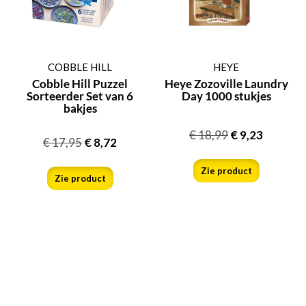
COBBLE HILL
HEYE
Cobble Hill Puzzel
Heye Zozoville Laundry
Sorteerder Set van 6
Day 1000 stukjes
bakjes
€
18,99
€
9,23
€
17,95
€
8,72
Zie product
Zie product