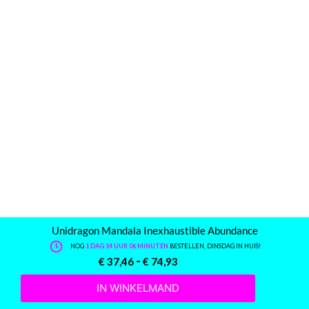
Unidragon Mandala Inexhaustible Abundance
NOG
1 DAG 14 UUR 06 MINUTEN
BESTELLEN, DINSDAG IN HUIS!
-
€
37,46
€
74,93
IN WINKELMAND