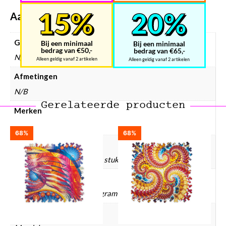
Aanvullende informatie
Gewicht
Bij een minimaal
Bij een minimaal
bedrag van €50,-
bedrag van €65,-
N/B
Alleen geldig vanaf 2 artikelen
Alleen geldig vanaf 2 artikelen
Afmetingen
N/B
Gerelateerde producten
Merken
UNIDRAGON
68%
68%
Puzzel aantal stukjes
0 – 499 stukjes, 500 – 999 stukjes
Puzzel gewicht
290 gram, 475 gram, 805 gram
Puzzels collectie