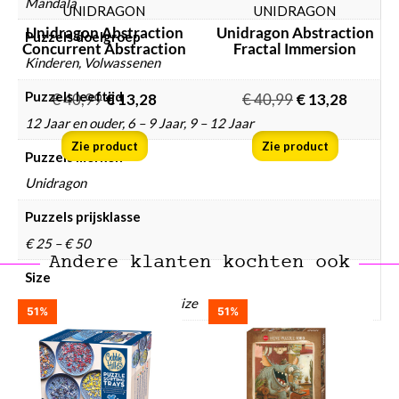
Mandala
UNIDRAGON
UNIDRAGON
Unidragon Abstraction
Unidragon Abstraction
Puzzels doelgroep
Concurrent Abstraction
Fractal Immersion
Kinderen, Volwassenen
Puzzels leeftijd
€
40,99
€
13,28
€
40,99
€
13,28
12 Jaar en ouder, 6 – 9 Jaar, 9 – 12 Jaar
Zie product
Zie product
Puzzels merken
Unidragon
Puzzels prijsklasse
€ 25 – € 50
Andere klanten kochten ook
Size
King Size, Medium, Royal Size
51%
51%