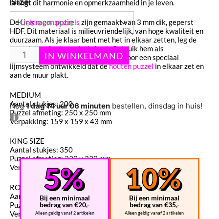
Size
brengt dit harmonie en opmerkzaamheid in je leven.
De
Unidragon puzzels
zijn gemaakt van 3 mm dik, geperst
HDF. Dit materiaal is milieuvriendelijk, van hoge kwaliteit en
duurzaam. Als je klaar bent met het in elkaar zetten, leg de
puzzel dan niet terug in de kast. Gebruik hem als
interieurdecoratie! Wij hebben hiervoor een speciaal
lijmsysteem ontwikkeld dat de
houten puzzel
in elkaar zet en
aan de muur plakt.
MEDIUM
Aantal stukjes: 200
Nog
1 dag 14 uur 06 minuten
bestellen, dinsdag in huis!
Puzzel afmeting: 250 x 250 mm
Verpakking: 159 x 159 x 43 mm
KING SIZE
Aantal stukjes: 350
Puzzel afmeting: 330 x 330 mm
Verpakking: 199 x 199 х 53 mm
ROYAL SIZE
Aantal stukjes: 700
Bij een minimaal
Bij een minimaal
Puzzel afmeting: 450 x 450 mm
bedrag van €20,-
bedrag van €35,-
Verpakking: 242 x 242 х 53 mm
Alleen geldig vanaf 2 artikelen
Alleen geldig vanaf 2 artikelen