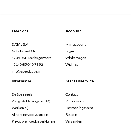
Over ons
Account
DATAL B.V.
Mijn account
Nobelstraat 1A
Login
1704 RM Heerhugowaard
Winkelwagen
+31 (0)85 040 76 92
Wishlist
info@speedcube.nl
Informatie
Klantenservice
De Spelregels
Contact
Veelgestelde vragen (FAQ)
Retourneren
Werken bij
Herroepingsrecht
Algemene voorwaarden
Betalen
Privacy- en cookieverklaring
Verzenden