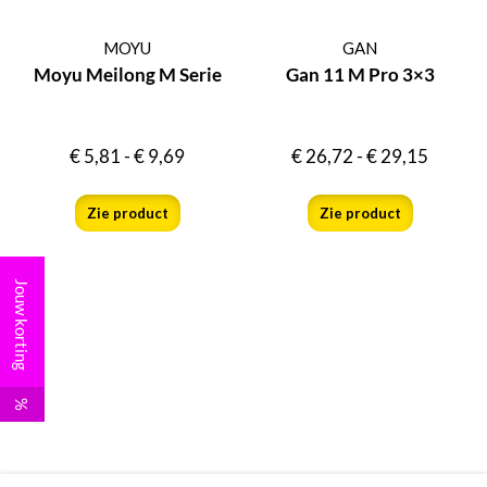
MOYU
GAN
Moyu Meilong M Serie
Gan 11 M Pro 3×3
€
5,81
-
€
9,69
€
26,72
-
€
29,15
Zie product
Zie product
Jouw korting
%