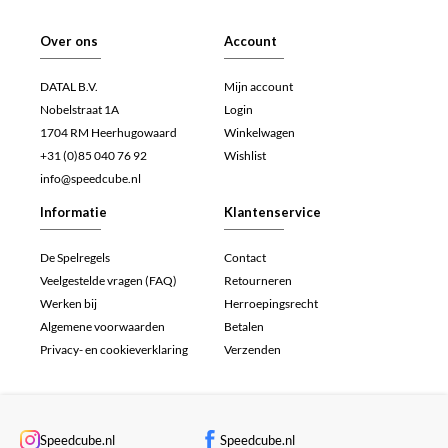
Over ons
Account
DATAL B.V.
Mijn account
Nobelstraat 1A
Login
1704 RM Heerhugowaard
Winkelwagen
+31 (0)85 040 76 92
Wishlist
info@speedcube.nl
Informatie
Klantenservice
De Spelregels
Contact
Veelgestelde vragen (FAQ)
Retourneren
Werken bij
Herroepingsrecht
Algemene voorwaarden
Betalen
Privacy- en cookieverklaring
Verzenden
Speedcube.nl
Speedcube.nl