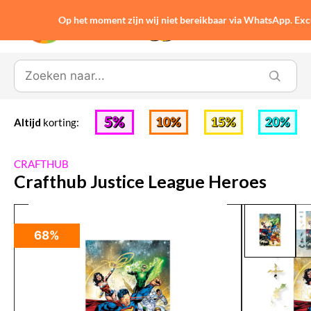
Op het moment zijn wij niet bereikbaar via WhatsApp. Ex
0
Altijd
korting:
CRAFTHUB
Crafthub Justice League Heroes
68%