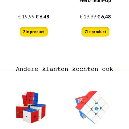
Hero Team-Up
€
19,99
€
6,48
€
19,99
€
6,48
Zie product
Zie product
Andere klanten kochten ook