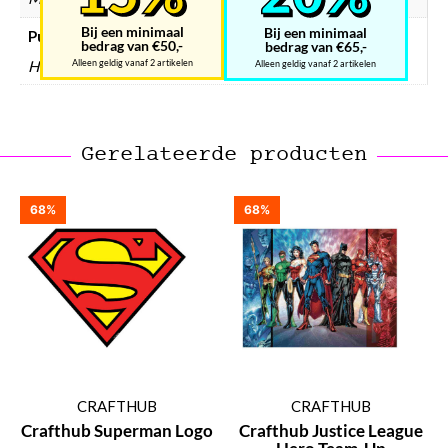
Bij een minimaal
Bij een minimaal
Puzzels materiaal
bedrag van €50,-
bedrag van €65,-
Hout
Alleen geldig vanaf 2 artikelen
Alleen geldig vanaf 2 artikelen
Gerelateerde producten
68%
68%
CRAFTHUB
CRAFTHUB
Crafthub Superman Logo
Crafthub Justice League