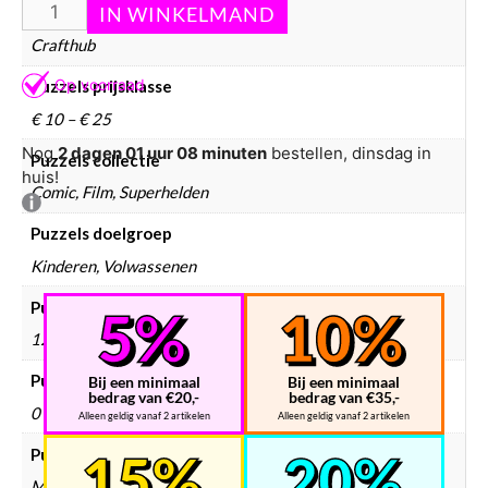
Puzzels merken
Crafthub
Puzzels prijsklasse
€ 10 – € 25
Nog
2 dagen 01 uur 08 minuten
bestellen, dinsdag in
Puzzels collectie
huis!
Comic, Film, Superhelden
Puzzels doelgroep
Kinderen, Volwassenen
Puzzels leeftijd
12 Jaar en ouder
Puzzel aantal stukjes
Bij een minimaal
Bij een minimaal
bedrag van €20,-
bedrag van €35,-
0 – 499 stukjes
Alleen geldig vanaf 2 artikelen
Alleen geldig vanaf 2 artikelen
Puzzel formaat
Medium