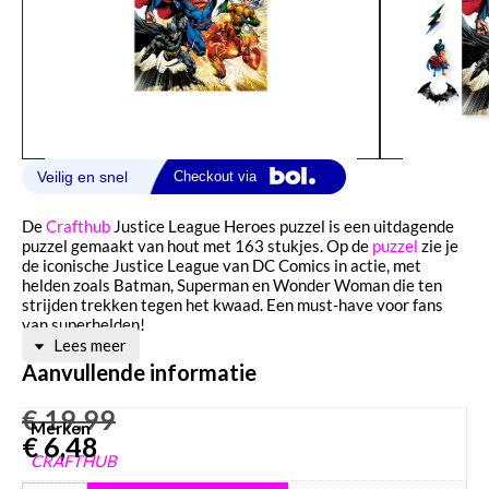
De
Crafthub
Justice League Heroes puzzel is een uitdagende
puzzel gemaakt van hout met 163 stukjes. Op de
puzzel
zie je
de iconische Justice League van DC Comics in actie, met
helden zoals Batman, Superman en Wonder Woman die ten
strijden trekken tegen het kwaad. Een must-have voor fans
van superhelden!
Lees meer
Aanvullende informatie
€
19,99
Merken
€
6,48
CRAFTHUB