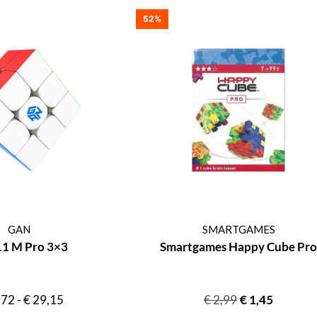
52%
GAN
SMARTGAMES
11 M Pro 3×3
Smartgames Happy Cube Pro
,72
-
€
29,15
€
2,99
€
1,45