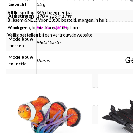
Gewicht
32 g
Altijd korting,
365 dagen per jaar
Afmetingen
170 × 120 × 1 mm
Bliksem-SNEL!
Voor 23:30 besteld,
morgen in huis
Eén is geen,
bij ons koop je altijd meer
Merken
METAL EARTH
Veilig bestellen
bij een vertrouwde website
Modelbouw
Metal Earth
merken
Modelbouw
G
Dieren
collectie
Modelbouw
Metaal
materiaal
Modelbouw
Volwassenen
doelgroep
Modelbouw
Insecten
dieren
Modelbouw
Nee