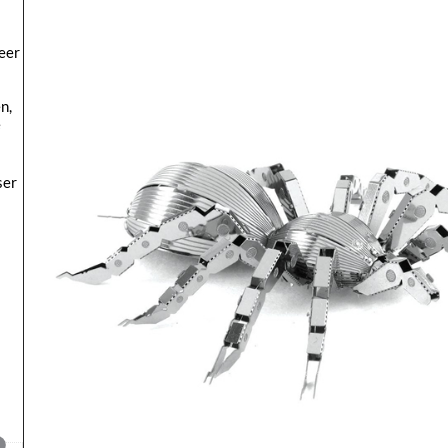
eer
n,
e
ser