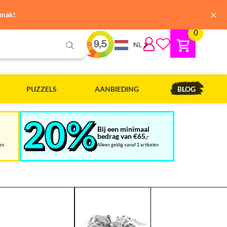
×
emak!
0
NL
PUZZELS
AANBIEDING
BLOG
Bij een minimaal
bedrag van €65,-
len
Alleen geldig vanaf 2 artikelen