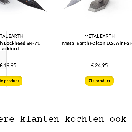
TAL EARTH
METAL EARTH
th Lockheed SR-71
Metal Earth Falcon U.S. Air For
lackbird
€
19,95
€
24,95
ie product
Zie product
ere klanten kochten ook