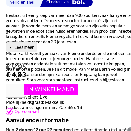
Bestaat uit een groep van meer dan 900 soorten vaak harige en z
grote spinachtigen. De meeste soorten tarantula’s zijn niet
gevaarlijk voor de mens en sommige soorten zijn zelfs populair
geworden in de exotische huisdierenhandel. Hun prooi zijn insecte
knaagdieren en zelfs kleine vogels. In het wild kunnen vrouwelijk
vogelspinnen meer dan 30 jaar leven.
Lees meer
Metal Earth wordt gemaakt van kleine onderdelen die met een la
in een dun metalen vel zijn voorgesneden. Haal eerst alle
voorgesneden onderdelen uit het metalen vel, door te knippen,
€
9,95
draaien of te plooien. Je kan dit model van Metal Earth volledig in
€
4,83
elkaar zetten zonder lijm. Een punt- en kniptang kan je wel
gebruiken. Stap voor stap montage instructies zijn bijgesloten.
Instructie PDF: MMS072
Aantallen vellen: 1 vel
Moeilijkheidsgraad: Makkelijk
Product afmetingen in mm: 70 x 86 x 18
Aanvullende informatie
Nog
2 dagen 12 uur 27 minuten
bestellen, dinsdag in huis!