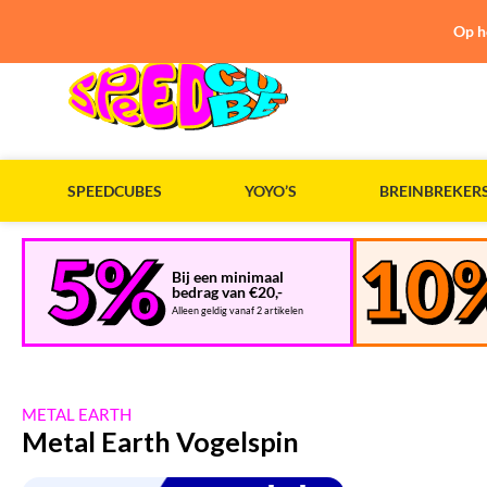
Op h
SPEEDCUBES
YOYO’S
BREINBREKER
Bij een minimaal
bedrag van €20,-
Alleen geldig vanaf 2 artikelen
METAL EARTH
Metal Earth Vogelspin