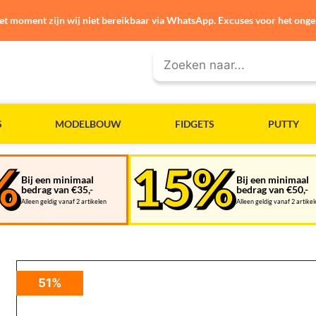
et moment zijn wij niet bereikbaar via WhatsApp. Excuses voor het ong
S
MODELBOUW
FIDGETS
PUTTY
Bij een minimaal
Bij een minimaal
bedrag van €35,-
bedrag van €50,-
Alleen geldig vanaf 2 artikelen
Alleen geldig vanaf 2 artike
51%