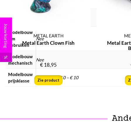
incl. lijm
Modelbouw
Nee
incl. verf
Jouw korting
Modelbouw
METAL EARTH
ME
lijm
Nee
Metal Earth Clown Fish
Metal Ear
gebruiken
B
Modelbouw
%
Nee
mechanisch
€
18,95
Modelbouw
Modelbouw € 0 – € 10
Zie product
Z
prijsklasse
And