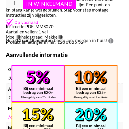
Earth volledig in elkaar zetten zonder lijm. Een punt- en
kniptang kan je wel gebruiken. Stap voor stap montage
instructies zijn bijgesloten.
Instructie PDF: MMS070
Aantallen vellen: 1 vel
Moeilijkheidsgraad: Makkelijk
Nog
04 uur 16 minuten
bestellen, morgen in huis!
Product afmetingen in mm: 120 x 82 x 52
Aanvullende informatie
Gewicht
32 g
Bij een minimaal
Bij een minimaal
Afmetingen
bedrag van €20,-
bedrag van €35,-
170 × 120 × 1 mm
Alleen geldig vanaf 2 artikelen
Alleen geldig vanaf 2 artikelen
Merken
METAL EARTH
Bij een minimaal
Bij een minimaal
Modelbouw merken