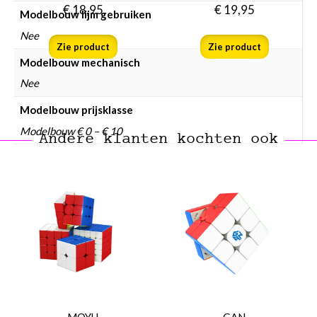
€
18,95
€
19,95
Modelbouw lijm gebruiken
Nee
Zie product
Zie product
Modelbouw mechanisch
Nee
Modelbouw prijsklasse
Modelbouw € 0 – € 10
Andere klanten kochten ook
MOYU
GAN