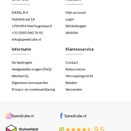
DATAL B.V.
Mijn account
Nobelstraat 1A
Login
1704 RM Heerhugowaard
Winkelwagen
+31 (0)85 040 76 92
Wishlist
info@speedcube.nl
Informatie
Klantenservice
De Spelregels
Contact
Veelgestelde vragen (FAQ)
Retourneren
Werken bij
Herroepingsrecht
Algemene voorwaarden
Betalen
Privacy- en cookieverklaring
Verzenden
Speedcube.nl
Speedcube.nl