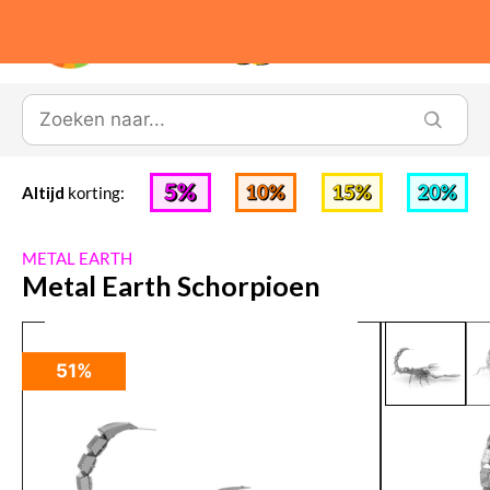
0
Altijd
korting:
METAL EARTH
Metal Earth Schorpioen
51%