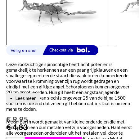
Deze roofzuchtige spinachtige heeft acht poten en is
gemakkelijk te herkennen aan een paar grijpklauwen en een
smalle gesegmenteerde staart die vaak in een kenmerkende
voorwaartse kromming over zijn rug wordt gedragen en
eindigt met een giftige angel. Schorpioenen kunnen ongeveer
20 cm groot worden. Hun gif heeft een angstaanjagende
reputatie, maar van slechts ongeveer 25 van de bijna 1500
Lees meer
soorten is bekend dat ze een gif hebben dat in staat is om een
mens te doden.
€
9,95
Metal Earth wordt gemaakt van kleine onderdelen die met
€
4,83
een laser in een dun metalen vel zijn voorgesneden. Haal eerst
alle voorgesneden onderdelen uit het metalen vel, door te
knippen, draaien of te plooien. Je kan dit model van Metal