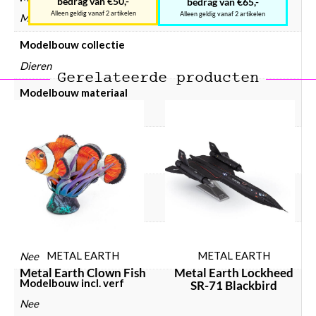
bedrag van €50,-
bedrag van €65,-
Alleen geldig vanaf 2 artikelen
Alleen geldig vanaf 2 artikelen
Metal Earth
Modelbouw collectie
Dieren
Gerelateerde producten
Modelbouw materiaal
Metaal
Modelbouw doelgroep
Volwassenen
Modelbouw dieren
Insecten
Modelbouw incl. lijm
METAL EARTH
METAL EARTH
Nee
Metal Earth Clown Fish
Metal Earth Lockheed
Modelbouw incl. verf
SR-71 Blackbird
Nee