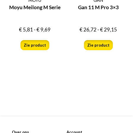
Moyu Meilong M Serie
Gan 11 M Pro 3×3
€
5,81
-
€
9,69
€
26,72
-
€
29,15
Zie product
Zie product
Over ons
Account