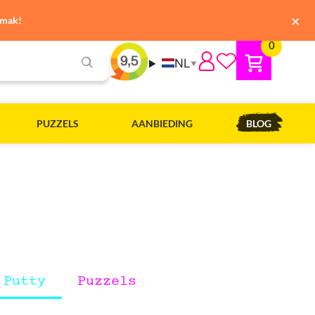
×
emak!
0
NL
▼
PUZZELS
AANBIEDING
BLOG
Putty
Puzzels