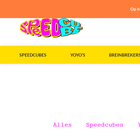
Op h
SPEEDCUBES
YOYO’S
BREINBREKER
Alles
Speedcubes