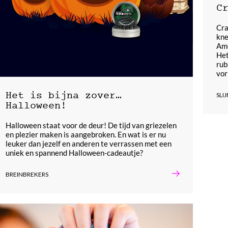
C
Cra
kne
Ame
Het
rub
vor
Het is bijna zover…
SLI
Halloween!
Halloween staat voor de deur! De tijd van griezelen
en plezier maken is aangebroken. En wat is er nu
leuker dan jezelf en anderen te verrassen met een
uniek en spannend Halloween-cadeautje?
BREINBREKERS