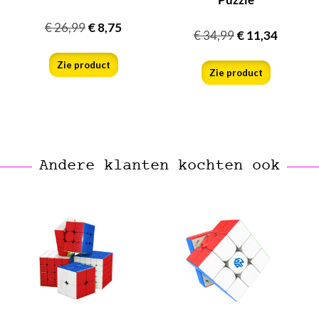
€
26,99
€
8,75
€
34,99
€
11,34
Zie product
Zie product
Andere klanten kochten ook