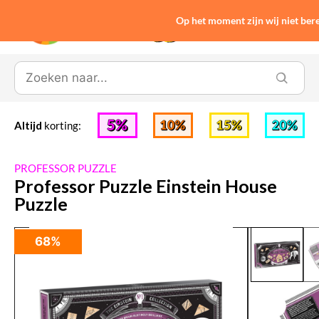
Op het moment zijn wij niet be
0
Altijd
korting:
PROFESSOR PUZZLE
Professor Puzzle Einstein House
Puzzle
68%