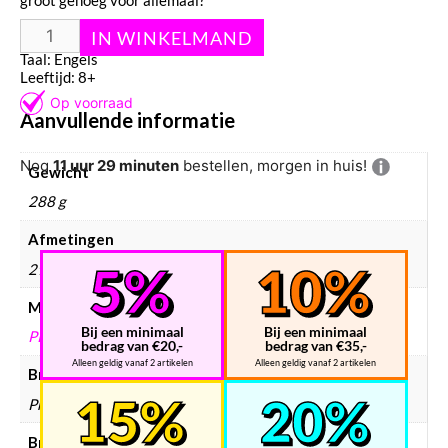
groot genoeg voor allemaal?
Aantal spelers: 1
Taal: Engels
Leeftijd: 8+
Aanvullende informatie
Nog
11 uur 29 minuten
bestellen, morgen in huis!
Gewicht
288 g
Afmetingen
293 × 145 × 36 mm
Merken
Bij een minimaal
Bij een minimaal
PROFESSOR PUZZLE
bedrag van €20,-
bedrag van €35,-
Alleen geldig vanaf 2 artikelen
Alleen geldig vanaf 2 artikelen
Breinbreker merken
Professor Puzzle
Breinbreker materiaal