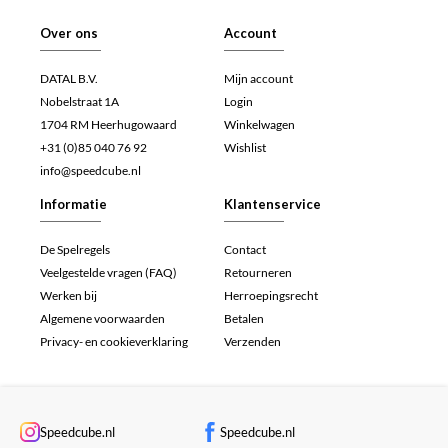
Over ons
Account
DATAL B.V.
Mijn account
Nobelstraat 1A
Login
1704 RM Heerhugowaard
Winkelwagen
+31 (0)85 040 76 92
Wishlist
info@speedcube.nl
Informatie
Klantenservice
De Spelregels
Contact
Veelgestelde vragen (FAQ)
Retourneren
Werken bij
Herroepingsrecht
Algemene voorwaarden
Betalen
Privacy- en cookieverklaring
Verzenden
Speedcube.nl
Speedcube.nl