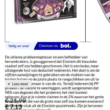
De ultieme probleemoplosser en een liefhebber van
hersenkrakers, is gesuggereerd dat Einstein dit klassieke
raadsel zelf zou hebben geschreven. Het is een leuke, maar
uitdagende test van deductief redeneren. Het doel is om de
vijftien aanwijzingen te gebruiken om de stukken van de
houten huizen op de juiste plaats te rangschikken om uit te
vissen wie de eigenaar is van de vis. Terwijl iedereen bij PP
Lees meer
probeert de theorie te weerleggen, wordt aangenomen dat
98% van degenen die het proberen, het niet kunnen
oplossen. Kun je je ruimte claimen in de 2% waarvan het genie
€
21,99
misschien net die van de grote man zelf zou kunnen evenaren?
€
7,13
Slechts één stuk uit de Einstein-puzzelreeks. Zijn je hersenen