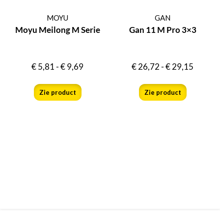
MOYU
GAN
Moyu Meilong M Serie
Gan 11 M Pro 3×3
€
5,81
-
€
9,69
€
26,72
-
€
29,15
Zie product
Zie product