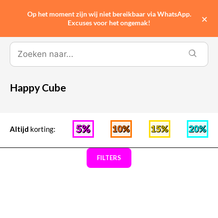
Op het moment zijn wij niet bereikbaar via WhatsApp.
0
×
Excuses voor het ongemak!
Happy Cube
Altijd
korting:
FILTERS