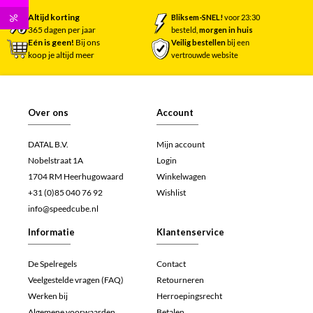
Altijd korting
Bliksem-SNEL!
voor 23:30
%
365 dagen per jaar
besteld,
morgen in huis
Eén is geen!
Bij ons
Veilig bestellen
bij een
koop je altijd meer
vertrouwde website
Over ons
Account
DATAL B.V.
Mijn account
Nobelstraat 1A
Login
1704 RM Heerhugowaard
Winkelwagen
+31 (0)85 040 76 92
Wishlist
info@speedcube.nl
Informatie
Klantenservice
De Spelregels
Contact
Veelgestelde vragen (FAQ)
Retourneren
Werken bij
Herroepingsrecht
Algemene voorwaarden
Betalen