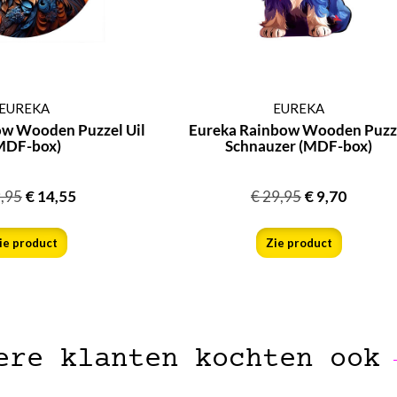
EUREKA
EUREKA
ow Wooden Puzzel Uil
Eureka Rainbow Wooden Puzz
MDF-box)
Schnauzer (MDF-box)
,95
€
14,55
€
29,95
€
9,70
ie product
Zie product
ere klanten kochten ook