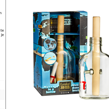
n
 te
 je