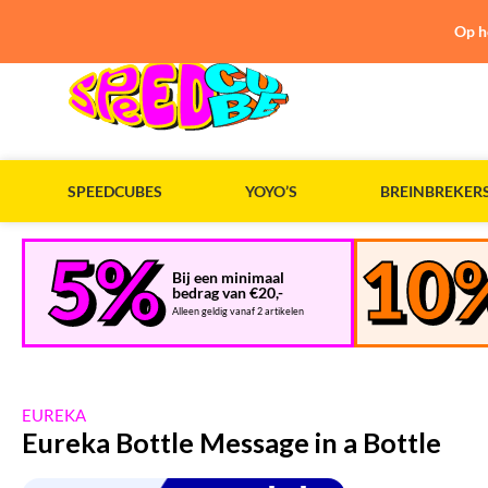
Op h
SPEEDCUBES
YOYO’S
BREINBREKER
Bij een minimaal
bedrag van €20,-
Alleen geldig vanaf 2 artikelen
EUREKA
Eureka Bottle Message in a Bottle