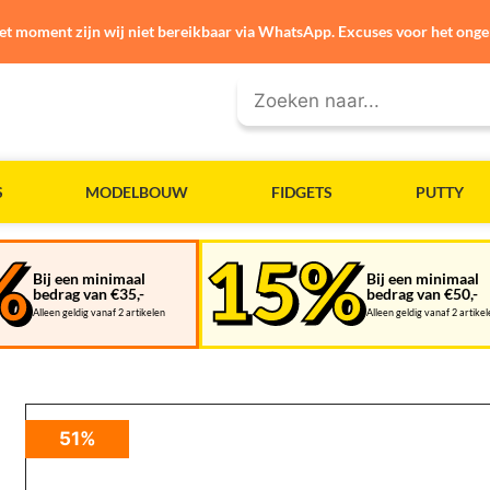
et moment zijn wij niet bereikbaar via WhatsApp. Excuses voor het ong
S
MODELBOUW
FIDGETS
PUTTY
Bij een minimaal
Bij een minimaal
bedrag van €35,-
bedrag van €50,-
Alleen geldig vanaf 2 artikelen
Alleen geldig vanaf 2 artike
51%