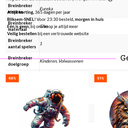
Breinbreker
Eureka
merken
Altijd korting,
365 dagen per jaar
Bliksem-SNEL!
Voor 23:30 besteld,
morgen in huis
Breinbreker
Glas
Eén is geen,
bij ons koop je altijd meer
materiaal
Veilig bestellen
bij een vertrouwde website
Breinbreker
1
aantal spelers
G
Breinbreker
Kinderen, Volwassenen
doelgroep
Breinbreker
Ja
68%
51%
hersenkrakers
Breinbreker
Breinbreker € 10 – € 25
prijsklasse
Breinbreker
moeilijkheid