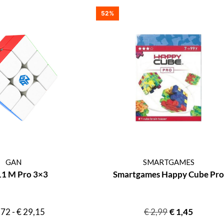
52%
GAN
SMARTGAMES
11 M Pro 3×3
Smartgames Happy Cube Pro
,72
-
€
29,15
€
2,99
€
1,45