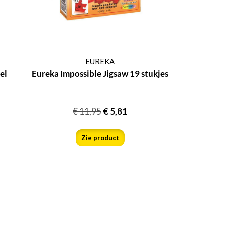
EUREKA
el
Eureka Impossible Jigsaw 19 stukjes
€
11,95
€
5,81
Zie product