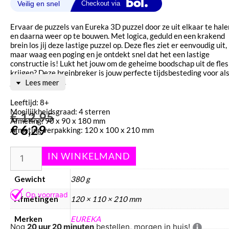
Ervaar de puzzels van Eureka 3D puzzel door ze uit elkaar te hale
en daarna weer op te bouwen. Met logica, geduld en een krakend
brein los jij deze lastige puzzel op. Deze fles ziet er eenvoudig uit,
maar waag een poging en je ontdekt snel dat het een lastige
constructie is! Lukt het jouw om de geheime boodschap uit de fles
krijgen? Deze breinbreker is jouw perfecte tijdsbesteding voor als
je even verveelt.
Lees meer
Leeftijd: 8+
Moeilijkheidsgraad: 4 sterren
€
12,95
Afmeting: 90 x 90 x 180 mm
€
6,29
Afmeting verpakking: 120 x 100 x 210 mm
Aanvullende informatie
Gewicht
380 g
Afmetingen
120 × 110 × 210 mm
Merken
EUREKA
Nog
20 uur 20 minuten
bestellen, morgen in huis!