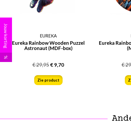
Jouw korting
EUREKA
Eureka Rainbow Wooden Puzzel
Eureka Rainb
Astronaut (MDF-box)
(
%
€
29,95
€
9,70
€
29
Zie product
Z
And