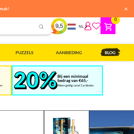
×
emak!
0
NL
PUZZELS
AANBIEDING
BLOG
Bij een minimaal
bedrag van €65,-
len
Alleen geldig vanaf 2 artikelen