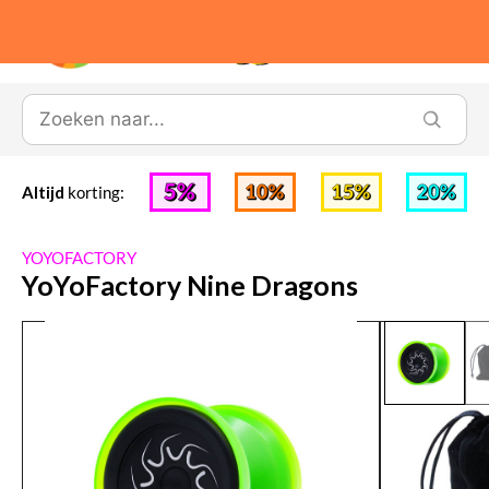
0
Altijd
korting:
YOYOFACTORY
YoYoFactory Nine Dragons