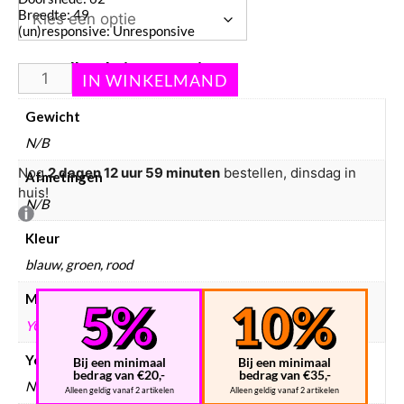
Breedte: 49
(un)responsive: Unresponsive
Aanvullende informatie
Gewicht
N/B
Nog
2 dagen 12 uur 59 minuten
bestellen, dinsdag in
Afmetingen
huis!
N/B
Kleur
blauw, groen, rood
Merken
YOYOFACTORY
Yoyo's bundels
Bij een minimaal
Bij een minimaal
bedrag van €20,-
bedrag van €35,-
Nee
Alleen geldig vanaf 2 artikelen
Alleen geldig vanaf 2 artikelen