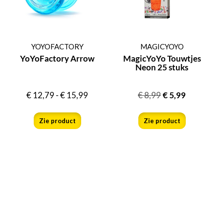
YOYOFACTORY
MAGICYOYO
YoYoFactory Arrow
MagicYoYo Touwtjes
Neon 25 stuks
€
12,79
-
€
15,99
€
8,99
€
5,99
Zie product
Zie product