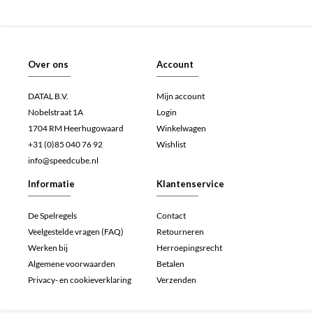
Over ons
Account
DATAL B.V.
Mijn account
Nobelstraat 1A
Login
1704 RM Heerhugowaard
Winkelwagen
+31 (0)85 040 76 92
Wishlist
info@speedcube.nl
Informatie
Klantenservice
De Spelregels
Contact
Veelgestelde vragen (FAQ)
Retourneren
Werken bij
Herroepingsrecht
Algemene voorwaarden
Betalen
Privacy- en cookieverklaring
Verzenden