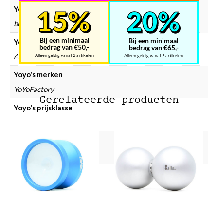
Yoyo's kleur
blauw, groen, rood
Bij een minimaal
Bij een minimaal
Yoyo's materiaal
bedrag van €50,-
bedrag van €65,-
Aluminium, Plastic
Alleen geldig vanaf 2 artikelen
Alleen geldig vanaf 2 artikelen
Yoyo's merken
YoYoFactory
Gerelateerde producten
Yoyo's prijsklasse
Yoyo € 50 – € 75
Yoyo's type
Unresponsive