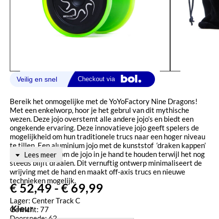
Bereik het onmogelijke met de YoYoFactory Nine Dragons!
Met een enkelworp, hoor je het gebrul van dit mythische
wezen. Deze jojo overstemt alle andere jojo’s en biedt een
ongekende ervaring. Deze innovatieve jojo geeft spelers de
mogelijkheid om hun traditionele trucs naar een hoger niveau
te tillen. Een aluminium jojo met de kunststof ‘draken kappen’
stelt je in staat om de jojo in je hand te houden terwijl het nog
Lees meer
steeds blijft draaien. Dit vernuftig ontwerp minimaliseert de
wrijving met de hand en maakt off-axis trucs en nieuwe
technieken mogelijk.
€
52,49
-
€
69,99
Lager: Center Track C
Kleur
Gewicht: 77
Doorsnede: 62