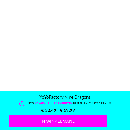
YoYoFactory Nine Dragons
NOG
2 DAGEN 12 UUR 59 MINUTEN
BESTELLEN, DINSDAG IN HUIS!
-
€
52,49
€
69,99
IN WINKELMAND