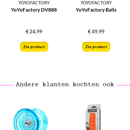
YOYOFACTORY
YOYOFACTORY
YoYoFactory DV888
YoYoFactory Balls
€
24,99
€
49,99
Zie product
Zie product
Andere klanten kochten ook