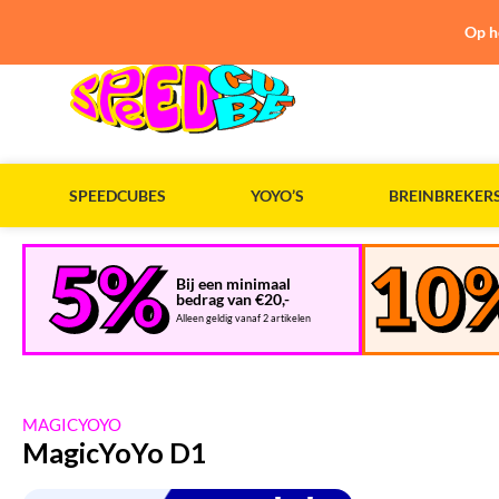
Op h
SPEEDCUBES
YOYO’S
BREINBREKER
Bij een minimaal
bedrag van €20,-
Alleen geldig vanaf 2 artikelen
MAGICYOYO
MagicYoYo D1