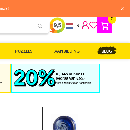
×
emak!
0
NL
PUZZELS
AANBIEDING
BLOG
Bij een minimaal
bedrag van €65,-
len
Alleen geldig vanaf 2 artikelen