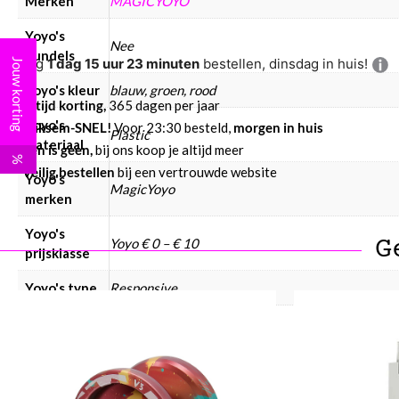
Merken
MAGICYOYO
Yoyo's
Nee
bundels
Nog
1 dag 15 uur 23 minuten
bestellen, dinsdag in huis!
Jouw korting
Yoyo's kleur
blauw, groen, rood
Altijd korting,
365 dagen per jaar
Yoyo's
Bliksem-SNEL!
Voor 23:30 besteld,
morgen in huis
Plastic
materiaal
Eén is geen,
bij ons koop je altijd meer
%
Veilig bestellen
bij een vertrouwde website
Yoyo's
MagicYoyo
merken
Yoyo's
G
Yoyo € 0 – € 10
prijsklasse
Yoyo's type
Responsive