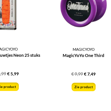
AGICYOYO
MAGICYOYO
uwtjes Neon 25 stuks
MagicYoYo One Third
,99
€
5,99
€
9,99
€
7,49
ie product
Zie product