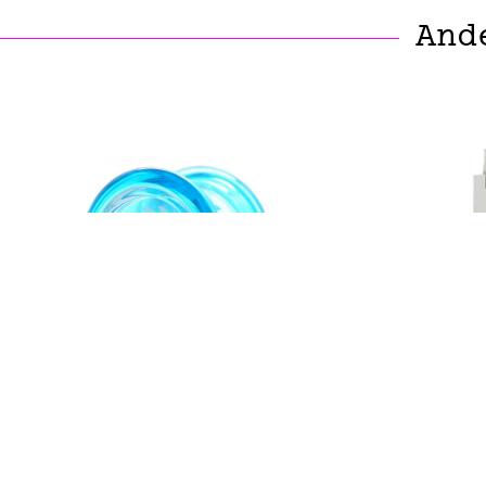
And
M
YOYOFACTORY
MagicYoYo To
YoYoFactory Arrow