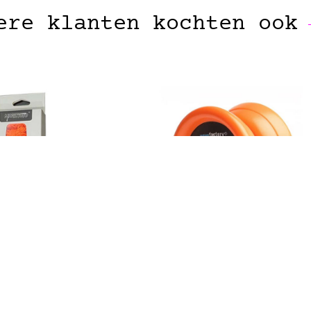
ere klanten kochten ook
AGICYOYO
YOYOFACTORY
uwtjes Neon 25 stuks
YoYoFactory One