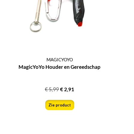
MAGICYOYO
MagicYoYo Houder en Gereedschap
€
5,99
€
2,91
Zie product