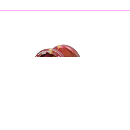
MAGICYOYO
MagicYoyo V3