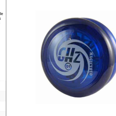
de
s
e