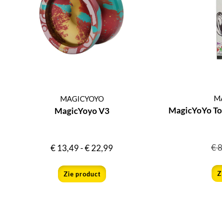
M
MAGICYOYO
MagicYoYo To
MagicYoyo V3
€
8
€
13,49
-
€
22,99
Z
Zie product