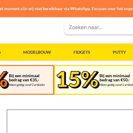
et moment zijn wij niet bereikbaar via WhatsApp. Excuses voor het ong
S
MODELBOUW
FIDGETS
PUTTY
Bij een minimaal
Bij een minimaal
bedrag van €35,-
bedrag van €50,-
Alleen geldig vanaf 2 artikelen
Alleen geldig vanaf 2 artike