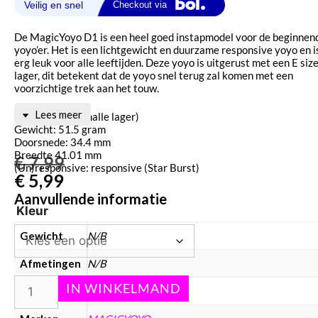
De MagicYoyo D1 is een heel goed instapmodel voor de beginnen
yoyo’er. Het is een lichtgewicht en duurzame responsive yoyo en i
erg leuk voor alle leeftijden. Deze yoyo is uitgerust met een E siz
lager, dit betekent dat de yoyo snel terug zal komen met een
voorzichtige trek aan het touw.
Lees meer
Lager: size E (smalle lager)
Gewicht: 51.5 gram
Doorsnede: 34.4 mm
Breedte 41.01 mm
€
7,99
(Un)responsive: responsive (Star Burst)
€
5,99
Aanvullende informatie
Kleur
Gewicht
N/B
Afmetingen
N/B
Kleur
blauw, groen, rood