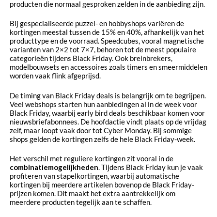
producten die normaal gesproken zelden in de aanbieding zijn.
Bij gespecialiseerde puzzel- en hobbyshops variëren de
kortingen meestal tussen de 15% en 40%, afhankelijk van het
producttype en de voorraad. Speedcubes, vooral magnetische
varianten van 2×2 tot 7×7, behoren tot de meest populaire
categorieën tijdens Black Friday. Ook breinbrekers,
modelbouwsets en accessoires zoals timers en smeermiddelen
worden vaak flink afgeprijsd.
De timing van Black Friday deals is belangrijk om te begrijpen.
Veel webshops starten hun aanbiedingen al in de week voor
Black Friday, waarbij early bird deals beschikbaar komen voor
nieuwsbriefabonnees. De hoofdactie vindt plaats op de vrijdag
zelf, maar loopt vaak door tot Cyber Monday. Bij sommige
shops gelden de kortingen zelfs de hele Black Friday-week.
Het verschil met reguliere kortingen zit vooral in de
combinatiemogelijkheden
. Tijdens Black Friday kun je vaak
profiteren van stapelkortingen, waarbij automatische
kortingen bij meerdere artikelen bovenop de Black Friday-
prijzen komen. Dit maakt het extra aantrekkelijk om
meerdere producten tegelijk aan te schaffen.