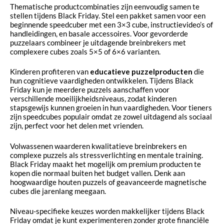
Thematische productcombinaties zijn eenvoudig samen te
stellen tijdens Black Friday. Stel een pakket samen voor een
beginnende speedcuber met een 3×3 cube, instructievideo’s of
handleidingen, en basale accessoires. Voor gevorderde
puzzelaars combineer je uitdagende breinbrekers met
complexere cubes zoals 5×5 of 6×6 varianten.
Kinderen profiteren van
educatieve puzzelproducten
die
hun cognitieve vaardigheden ontwikkelen. Tijdens Black
Friday kun je meerdere puzzels aanschaffen voor
verschillende moeilijkheidsniveaus, zodat kinderen
stapsgewijs kunnen groeien in hun vaardigheden. Voor tieners
zijn speedcubes populair omdat ze zowel uitdagend als sociaal
zijn, perfect voor het delen met vrienden.
Volwassenen waarderen kwalitatieve breinbrekers en
complexe puzzels als stressverlichting en mentale training.
Black Friday maakt het mogelijk om premium producten te
kopen die normaal buiten het budget vallen. Denk aan
hoogwaardige houten puzzels of geavanceerde magnetische
cubes die jarenlang meegaan.
Niveau-specifieke keuzes worden makkelijker tijdens Black
Friday omdat je kunt experimenteren zonder grote financiële