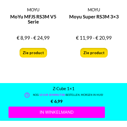
MOYU
MOYU
MoYu MFJS RS3M V5
Moyu Super RS3M 3×3
Serie
€
8,99
-
€
24,99
€
11,99
-
€
20,99
Zie product
Zie product
Z-Cube 1×1
NOG
13 UUR 03 MINUTEN
BESTELLEN, MORGEN IN HUIS!
€
6,99
IN WINKELMAND