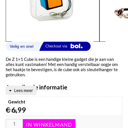
De Z 1×1 Cube is een handige kleine gadget die je aan van
alles kunt vastmaken! Met een handig verstelbaar oogje om
het haakje te bevestigen, is de cube ook als sleutelhanger te
gebruiken.
Aanvullende informatie
Lees meer
Gewicht
€
6,99
11 g
Afmetingen