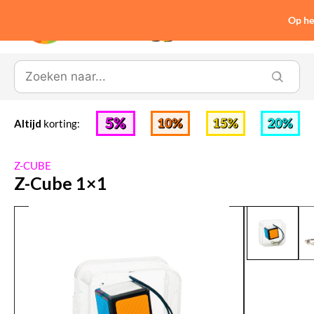
Op he
0
Altijd
korting:
Z-CUBE
Z-Cube 1×1