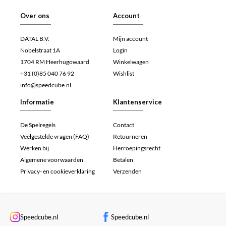
Over ons
Account
DATAL B.V.
Mijn account
Nobelstraat 1A
Login
1704 RM Heerhugowaard
Winkelwagen
+31 (0)85 040 76 92
Wishlist
info@speedcube.nl
Informatie
Klantenservice
De Spelregels
Contact
Veelgestelde vragen (FAQ)
Retourneren
Werken bij
Herroepingsrecht
Algemene voorwaarden
Betalen
Privacy- en cookieverklaring
Verzenden
Speedcube.nl
Speedcube.nl