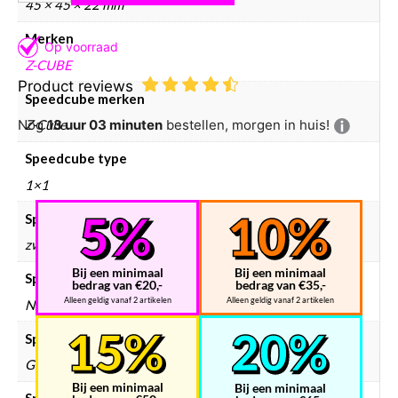
45 × 45 × 22 mm
Merken
Z-CUBE
Product reviews
Speedcube merken
Nog
13 uur 03 minuten
bestellen, morgen in huis!
Z-Cube
Speedcube type
1×1
Speedcube kleur
zwart
Bij een minimaal
Bij een minimaal
Speedcube bundels
bedrag van €20,-
bedrag van €35,-
Alleen geldig vanaf 2 artikelen
Alleen geldig vanaf 2 artikelen
Nee
Speedcube magneten
Geen
Bij een minimaal
Bij een minimaal