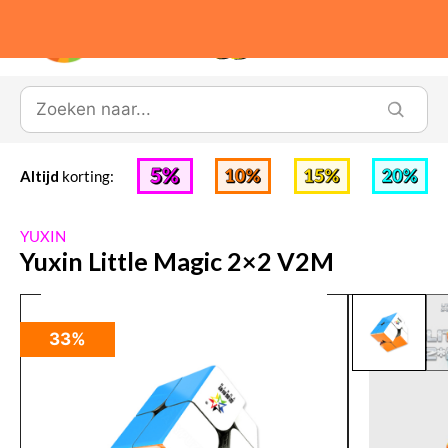
0
Altijd
korting:
YUXIN
Yuxin Little Magic 2×2 V2M
33%