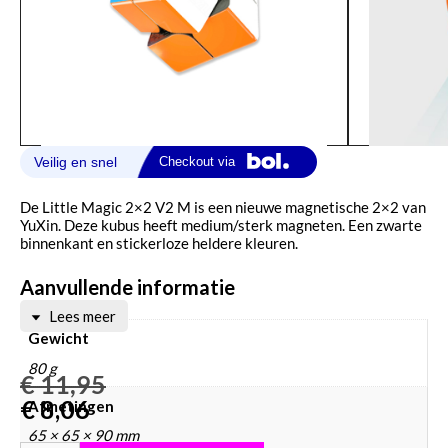
De Little Magic 2×2 V2 M is een nieuwe magnetische 2×2 van
YuXin. Deze kubus heeft medium/sterk magneten. Een zwarte
binnenkant en stickerloze heldere kleuren.
Aanvullende informatie
Lees meer
Gewicht
80 g
€
11,95
€
8,06
Afmetingen
65 × 65 × 90 mm