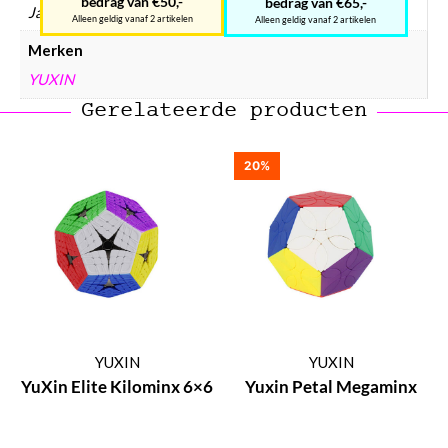
bedrag van €50,-
bedrag van €65,-
Ja
Alleen geldig vanaf 2 artikelen
Alleen geldig vanaf 2 artikelen
Merken
YUXIN
Gerelateerde producten
20%
YUXIN
YUXIN
YuXin Elite Kilominx 6×6
Yuxin Petal Megaminx