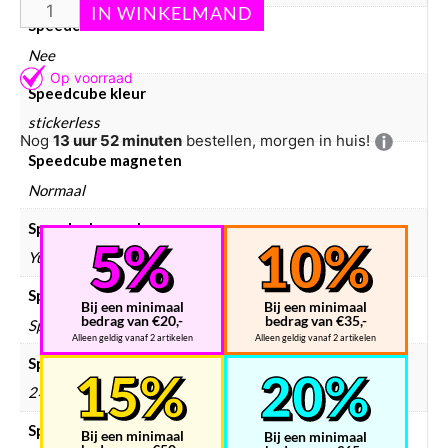
Speedcube bundels
Nee
Speedcube kleur
stickerless
Nog
13 uur 52 minuten
bestellen, morgen in huis!
Speedcube magneten
Normaal
Speedcube merken
YuXin
Speedcube prijsklasse
Bij een minimaal
Bij een minimaal
bedrag van €20,-
bedrag van €35,-
Speedcube € 10 – € 25
Alleen geldig vanaf 2 artikelen
Alleen geldig vanaf 2 artikelen
Speedcube type
2×2
Speedcube WCA puzzels
Bij een minimaal
Bij een minimaal