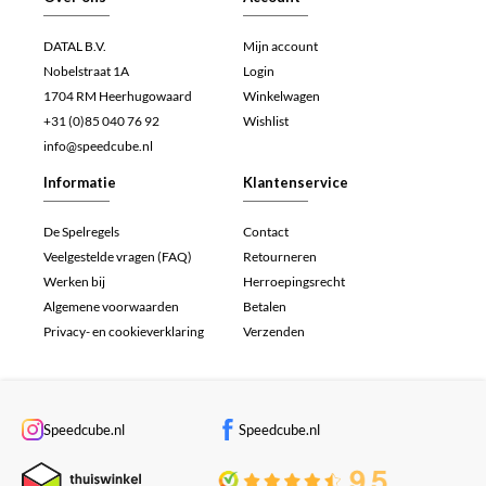
DATAL B.V.
Mijn account
Nobelstraat 1A
Login
1704 RM Heerhugowaard
Winkelwagen
+31 (0)85 040 76 92
Wishlist
info@speedcube.nl
Informatie
Klantenservice
De Spelregels
Contact
Veelgestelde vragen (FAQ)
Retourneren
Werken bij
Herroepingsrecht
Algemene voorwaarden
Betalen
Privacy- en cookieverklaring
Verzenden
Speedcube.nl
Speedcube.nl