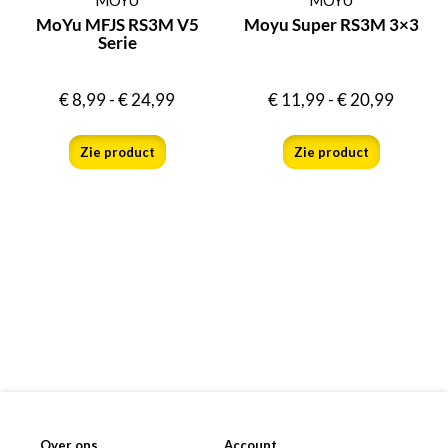
MoYu MFJS RS3M V5
Moyu Super RS3M 3×3
Serie
€
8,99
-
€
24,99
€
11,99
-
€
20,99
Zie product
Zie product
Over ons
Account