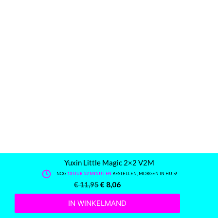
Yuxin Little Magic 2×2 V2M
NOG
13 UUR 52 MINUTEN
BESTELLEN, MORGEN IN HUIS!
€
11,95
€
8,06
IN WINKELMAND