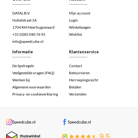
DATAL B.V.
Mijn account
Nobelstraat 1A
Login
1704 RM Heerhugowaard
Winkelwagen
+31 (0)85 040 76 92
Wishlist
info@speedcube.nl
Informatie
Klantenservice
De Spelregels
Contact
Veelgestelde vragen (FAQ)
Retourneren
Werken bij
Herroepingsrecht
Algemene voorwaarden
Betalen
Privacy- en cookieverklaring
Verzenden
Speedcube.nl
Speedcube.nl