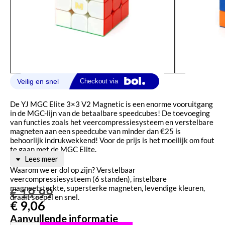
De YJ MGC Elite 3×3 V2 Magnetic is een enorme vooruitgang
in de MGC-lijn van de betaalbare speedcubes! De toevoeging
van functies zoals het veercompressiesysteem en verstelbare
magneten aan een speedcube van minder dan €25 is
behoorlijk indrukwekkend! Voor de prijs is het moeilijk om fout
te gaan met de MGC Elite.
Lees meer
Waarom we er dol op zijn? Verstelbaar
veercompressiesysteem (6 standen), instelbare
magneetsterkte, supersterke magneten, levendige kleuren,
€
19,99
draait soepel en snel.
€
9,06
Aanvullende informatie