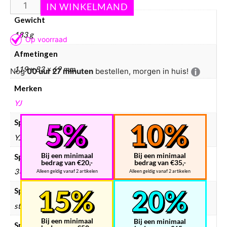
Gewicht
183 g
Afmetingen
119 × 83 × 69 mm
Nog
00 uur 27 minuten
bestellen, morgen in huis!
Merken
YJ
Speedcube merken
YJ
Bij een minimaal
Bij een minimaal
Speedcube type
bedrag van €20,-
bedrag van €35,-
3×3
Alleen geldig vanaf 2 artikelen
Alleen geldig vanaf 2 artikelen
Speedcube kleur
stickerless
Bij een minimaal
Bij een minimaal
Speedcube bundels