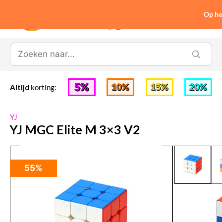
Op he
0
Altijd
korting:
YJ
YJ MGC Elite M 3×3 V2
55%