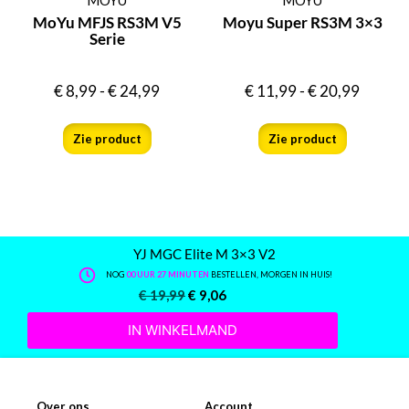
MoYu MFJS RS3M V5
Moyu Super RS3M 3×3
Serie
€
8,99
-
€
24,99
€
11,99
-
€
20,99
Zie product
Zie product
YJ MGC Elite M 3×3 V2
NOG
00 UUR 27 MINUTEN
BESTELLEN, MORGEN IN HUIS!
€
19,99
€
9,06
IN WINKELMAND
Over ons
Account