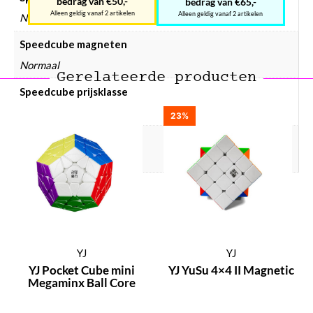
bedrag van €50,-
bedrag van €65,-
Alleen geldig vanaf 2 artikelen
Alleen geldig vanaf 2 artikelen
Nee
Speedcube magneten
Normaal
Gerelateerde producten
Speedcube prijsklasse
Speedcube € 10 – € 25
23%
Speedcube WCA puzzels
Ja
YJ
YJ
YJ Pocket Cube mini
YJ YuSu 4×4 II Magnetic
Megaminx Ball Core