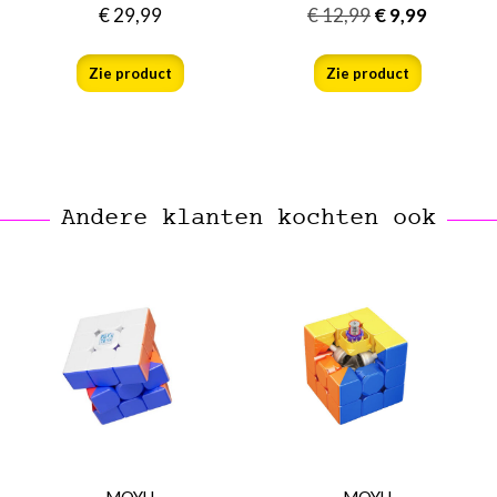
€
29,99
€
12,99
€
9,99
Zie product
Zie product
Andere klanten kochten ook
MOYU
MOYU