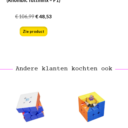
(Rhombic Tuttminx – F1)
€
106,99
€
48,53
Zie product
Andere klanten kochten ook