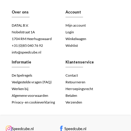
Over ons
Account
DATAL B.V.
Mijn account
Nobelstraat 1A
Login
1704 RM Heerhugowaard
Winkelwagen
+31 (0)85 040 76 92
Wishlist
info@speedcube.nl
Informatie
Klantenservice
De Spelregels
Contact
Veelgestelde vragen (FAQ)
Retourneren
Werken bij
Herroepingsrecht
Algemene voorwaarden
Betalen
Privacy- en cookieverklaring
Verzenden
Speedcube.nl
Speedcube.nl