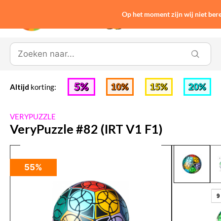
Op het moment zijn wij niet be
0
Altijd
korting:
VERYPUZZLE
VeryPuzzle #82 (IRT V1 F1)
55%