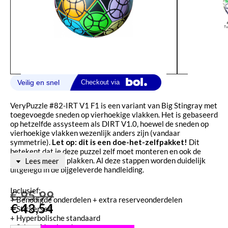
VeryPuzzle #82-IRT V1 F1 is een variant van Big Stingray met
toegevoegde sneden op vierhoekige vlakken. Het is gebaseerd
op hetzelfde assysteem als DIRT V1.0, hoewel de sneden op
vierhoekige vlakken wezenlijk anders zijn (vandaar
symmetrie).
Let op: dit is een doe-het-zelfpakket!
Dit
betekent dat je deze puzzel zelf moet monteren en ook de
stickertjes moet plakken. Al deze stappen worden duidelijk
Lees meer
uitgelegd in de bijgeleverde handleiding.
Inclusief:
€
95,99
+ Benodigde onderdelen + extra reserveonderdelen
€
43,54
+ Stickerset
+ Hyperbolische standaard
+ Schroefdop-houder