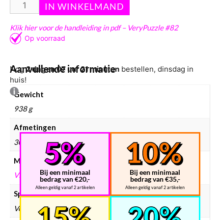
+ Gedrukte montagehandleiding.
Klik hier voor de handleiding in pdf – VeryPuzzle #82
Aanvullende informatie
Nog
2 dagen 07 uur 21 minuten
bestellen, dinsdag in
huis!
Gewicht
938 g
Afmetingen
300 × 300 × 80 mm
Merken
Bij een minimaal
Bij een minimaal
VERYPUZZLE
bedrag van €20,-
bedrag van €35,-
Alleen geldig vanaf 2 artikelen
Alleen geldig vanaf 2 artikelen
Speedcube merken
VeryPuzzle