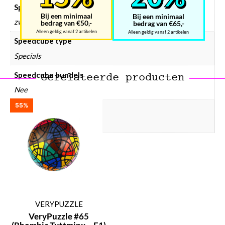
Speedcube kleur
Bij een minimaal
Bij een minimaal
zwart
bedrag van €50,-
bedrag van €65,-
Alleen geldig vanaf 2 artikelen
Alleen geldig vanaf 2 artikelen
Speedcube type
Specials
Speedcube bundels
Gerelateerde producten
Nee
55%
Speedcube prijsklasse
€ 75 – € 100
VERYPUZZLE
VeryPuzzle #65