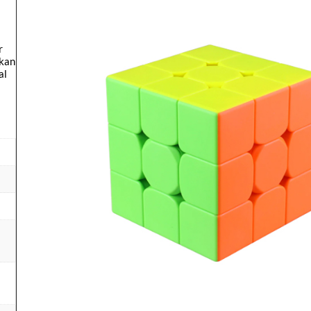
s
r
 kan
al