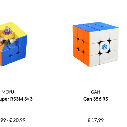
MOYU
GAN
uper RS3M 3×3
Gan 356 RS
,99
-
€
20,99
€
17,99