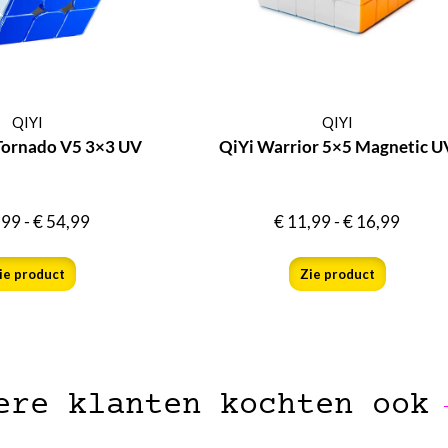
QIYI
QIYI
Tornado V5 3×3 UV
QiYi Warrior 5×5 Magnetic U
,99
-
€
54,99
€
11,99
-
€
16,99
ie product
Zie product
ere klanten kochten ook