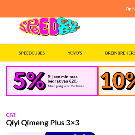
Op h
SPEEDCUBES
YOYO’S
BREINBREKER
Bij een minimaal
bedrag van €20,-
Alleen geldig vanaf 2 artikelen
QIYI
Qiyi Qimeng Plus 3×3