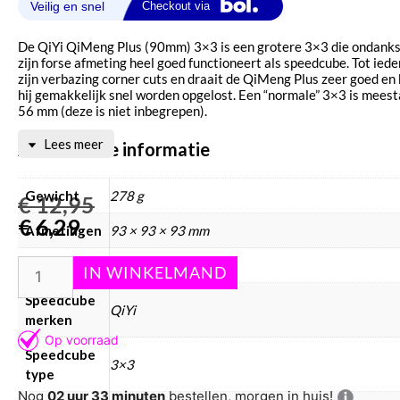
De QiYi QiMeng Plus (90mm) 3×3 is een grotere 3×3 die ondank
zijn forse afmeting heel goed functioneert als speedcube. Tot iede
zijn verbazing corner cuts en draait de QiMeng Plus zeer goed en
hij gemakkelijk snel worden opgelost. Een “normale” 3×3 is meest
56 mm (deze is niet inbegrepen).
Lees meer
Aanvullende informatie
Gewicht
278 g
€
12,95
€
6,29
Afmetingen
93 × 93 × 93 mm
Merken
QIYI
Speedcube
QiYi
merken
Speedcube
3×3
type
Nog
02 uur 33 minuten
bestellen, morgen in huis!