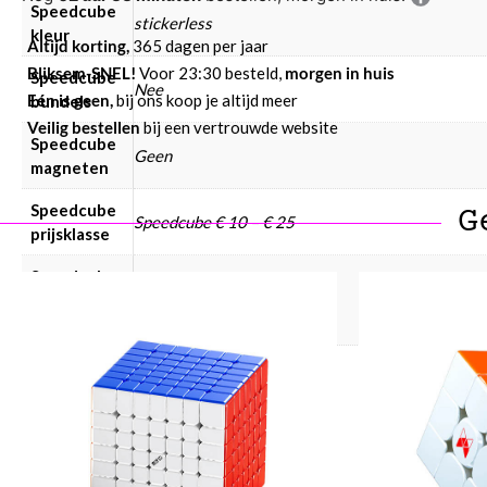
Speedcube
stickerless
kleur
Altijd korting,
365 dagen per jaar
Bliksem-SNEL!
Voor 23:30 besteld,
morgen in huis
Speedcube
Nee
Eén is geen,
bij ons koop je altijd meer
bundels
Veilig bestellen
bij een vertrouwde website
Speedcube
Geen
magneten
Speedcube
G
Speedcube € 10 – € 25
prijsklasse
Speedcube
WCA
Ja
puzzels