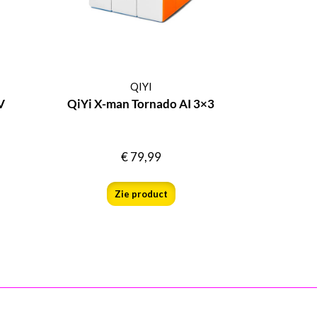
QIYI
V
QiYi X-man Tornado AI 3×3
€
79,99
Zie product