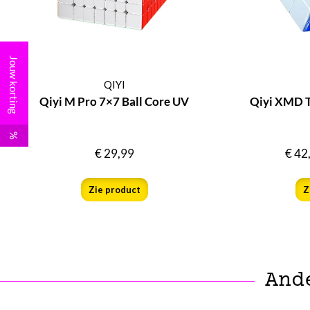
Jouw korting
QIYI
Qiyi M Pro 7×7 Ball Core UV
Qiyi XMD 
%
€
29,99
€
42
Zie product
Z
And