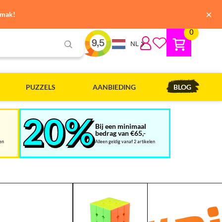
×
emak!
0
NL
PUZZELS
AANBIEDING
BLOG
Bij een minimaal
bedrag van €65,-
len
Alleen geldig vanaf 2 artikelen