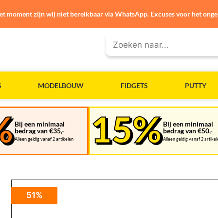
et moment zijn wij niet bereikbaar via WhatsApp. Excuses voor het ong
S
MODELBOUW
FIDGETS
PUTTY
Bij een minimaal
Bij een minimaal
bedrag van €35,-
bedrag van €50,-
Alleen geldig vanaf 2 artikelen
Alleen geldig vanaf 2 artike
51%