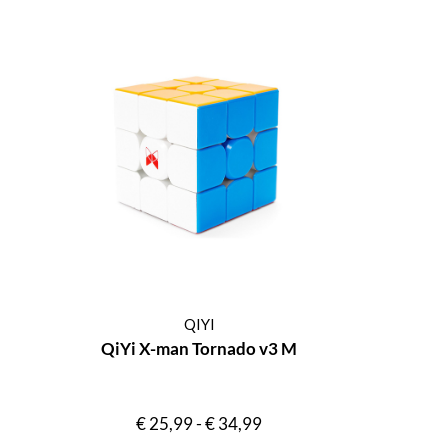
QIYI
QiYi X-man Tornado v3 M
€
25,99
-
€
34,99