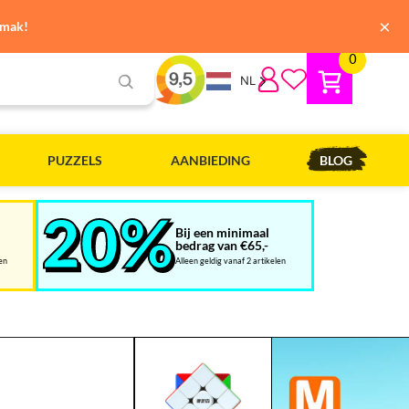
×
emak!
0
NL
PUZZELS
AANBIEDING
BLOG
Bij een minimaal
bedrag van €65,-
len
Alleen geldig vanaf 2 artikelen