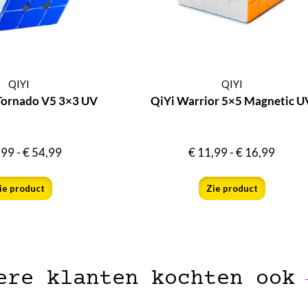
QIYI
QIYI
Tornado V5 3×3 UV
QiYi Warrior 5×5 Magnetic U
,99
-
€
54,99
€
11,99
-
€
16,99
ie product
Zie product
ere klanten kochten ook