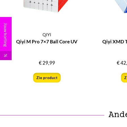
Jouw korting
QIYI
Qiyi M Pro 7×7 Ball Core UV
Qiyi XMD 
%
€
29,99
€
42
Zie product
Z
And