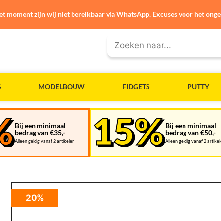
et moment zijn wij niet bereikbaar via WhatsApp. Excuses voor het ong
S
MODELBOUW
FIDGETS
PUTTY
Bij een minimaal
Bij een minimaal
bedrag van €35,-
bedrag van €50,-
Alleen geldig vanaf 2 artikelen
Alleen geldig vanaf 2 artike
20%