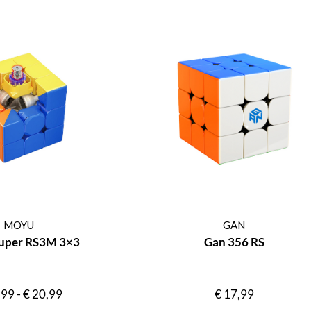
MOYU
GAN
uper RS3M 3×3
Gan 356 RS
,99
-
€
20,99
€
17,99