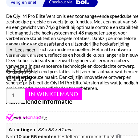
De Qiyi M Pro Elite Version is een toonaangevende speedcube m
zeshoekige precisie en veelzijdige functies. Met een maat van 5
en een gewicht van 74,6 g biedt hij optimale controle en stabiliteit
Het magnetische hoeksysteem met 48 magneten zorgt voor
verbeterde stabiliteit en soepele rotaties. Dankzij de moeiteloze
aanpassing van de asafstand en uitzonderlijke hoekafsnijding
onderscheidt hij zich van andere modellen. Het matte ontwerp
Lees meer
vermindert krassen, reflecties en houdt de kubus langer als nieuw
Deze kubus is ideaal voor zowel beginners als ervaren cubers
vanwege zijn geavanceerde technologie en doordachte ontwerp.
€
13,99
Ondanks de high-end prestaties is hij zeer betaalbaar, wat hem e
€
11,19
uitstekende keuze maakt. Dankzij zijn innovatieve ontwerp en
scherpe prijs biedt de Qiyi M Pro Elite Version alles wat je nodig 
om je speedcube vaardigheden te verbeteren.
Aanvullende informatie
Gewicht
75 g
Afmetingen
83 × 83 × 61 mm
Nog
10 uur 55 minuten
bestellen, morgen in huis!