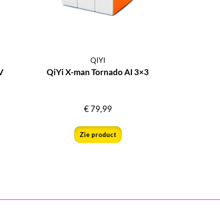
QIYI
V
QiYi X-man Tornado AI 3×3
€
79,99
Zie product