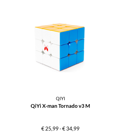
QIYI
QiYi X-man Tornado v3 M
€
25,99
-
€
34,99