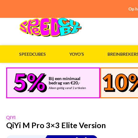
Op h
SPEEDCUBES
YOYO’S
BREINBREKER
Bij een minimaal
bedrag van €20,-
Alleen geldig vanaf 2 artikelen
QIYI
QiYi M Pro 3×3 Elite Version