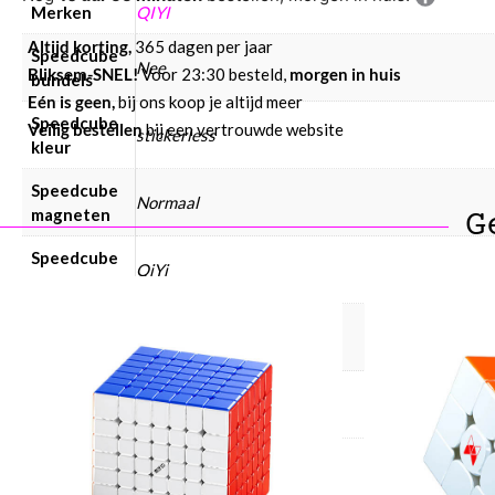
Merken
QIYI
Altijd korting,
365 dagen per jaar
Speedcube
Nee
Bliksem-SNEL!
Voor 23:30 besteld,
morgen in huis
bundels
Eén is geen,
bij ons koop je altijd meer
Speedcube
Veilig bestellen
bij een vertrouwde website
stickerless
kleur
Speedcube
Normaal
magneten
G
Speedcube
QiYi
merken
Speedcube
Speedcube € 10 – € 25
prijsklasse
Speedcube
3×3, Magnetic
type