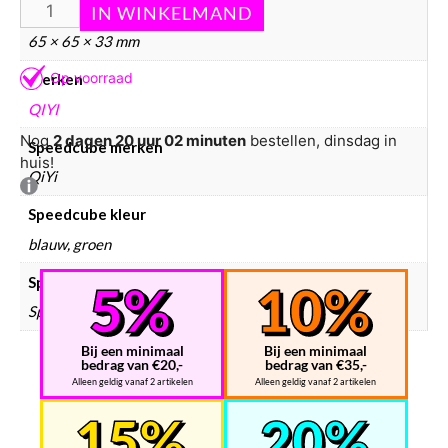
Afmetingen
65 × 65 × 33 mm
Merken
QIYI
Nog
2 dagen 20 uur 01 minuten
bestellen, dinsdag in
Speedcube merken
huis!
QiYi
Speedcube kleur
blauw, groen
Speedcube prijsklasse
Speedcube € 0 – € 10
Bij een minimaal
Bij een minimaal
bedrag van €20,-
bedrag van €35,-
Alleen geldig vanaf 2 artikelen
Alleen geldig vanaf 2 artikelen