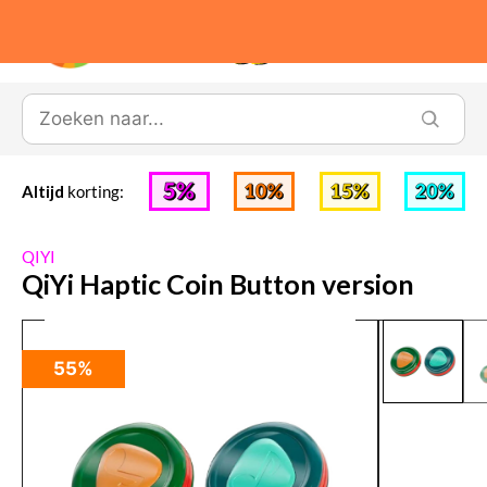
0
Altijd
korting:
QIYI
QiYi Haptic Coin Button version
55%