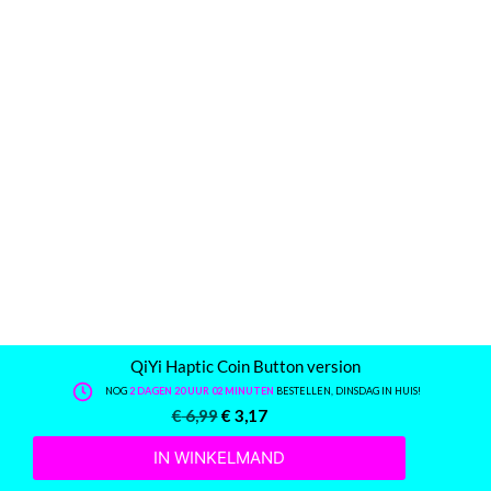
QiYi Haptic Coin Button version
NOG
2 DAGEN 20 UUR 01 MINUTEN
BESTELLEN, DINSDAG IN HUIS!
€
6,99
€
3,17
IN WINKELMAND