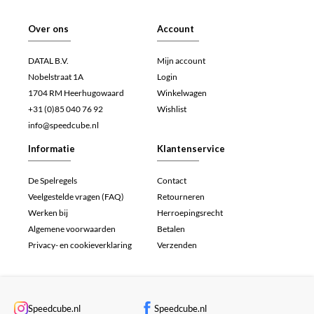
Over ons
Account
DATAL B.V.
Mijn account
Nobelstraat 1A
Login
1704 RM Heerhugowaard
Winkelwagen
+31 (0)85 040 76 92
Wishlist
info@speedcube.nl
Informatie
Klantenservice
De Spelregels
Contact
Veelgestelde vragen (FAQ)
Retourneren
Werken bij
Herroepingsrecht
Algemene voorwaarden
Betalen
Privacy- en cookieverklaring
Verzenden
Speedcube.nl
Speedcube.nl