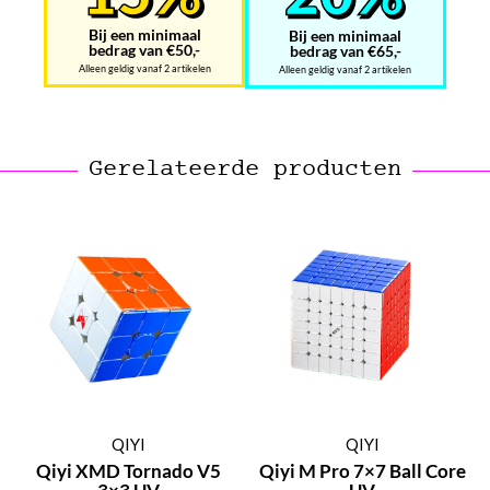
Bij een minimaal
Bij een minimaal
bedrag van €50,-
bedrag van €65,-
Alleen geldig vanaf 2 artikelen
Alleen geldig vanaf 2 artikelen
Gerelateerde producten
QIYI
QIYI
Qiyi XMD Tornado V5
Qiyi M Pro 7×7 Ball Core