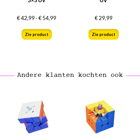
3×3 UV
UV
€
42,99
-
€
54,99
€
29,99
Zie product
Zie product
Andere klanten kochten ook