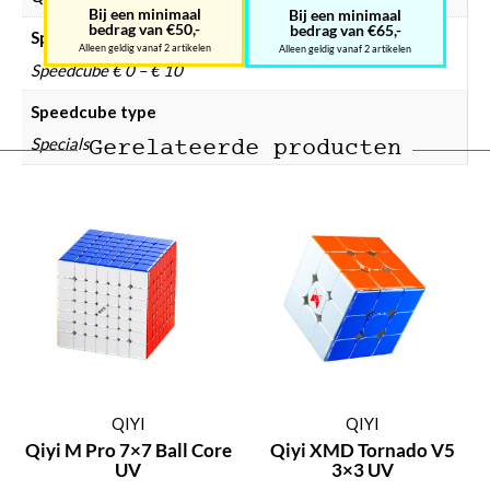
Bij een minimaal
Bij een minimaal
bedrag van €50,-
bedrag van €65,-
Speedcube prijsklasse
Alleen geldig vanaf 2 artikelen
Alleen geldig vanaf 2 artikelen
Speedcube € 0 – € 10
Speedcube type
Specials
Gerelateerde producten
QIYI
QIYI
Qiyi M Pro 7×7 Ball Core
Qiyi XMD Tornado V5
UV
3×3 UV