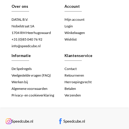
Over ons
Account
DATAL B.V.
Mijn account
Nobelstraat 1A
Login
1704 RM Heerhugowaard
Winkelwagen
+31 (0)85 040 76 92
Wishlist
info@speedcube.nl
Informatie
Klantenservice
De Spelregels
Contact
Veelgestelde vragen (FAQ)
Retourneren
Werken bij
Herroepingsrecht
Algemene voorwaarden
Betalen
Privacy- en cookieverklaring
Verzenden
Speedcube.nl
Speedcube.nl