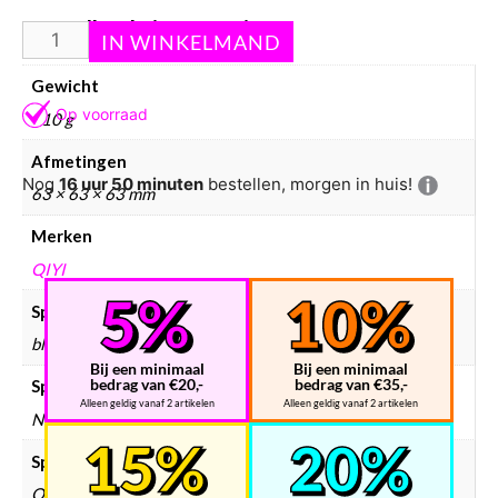
Aanvullende informatie
Gewicht
110 g
Afmetingen
Nog
16 uur 50 minuten
bestellen, morgen in huis!
63 × 63 × 63 mm
Merken
QIYI
Speedcube kleur
blauw
Bij een minimaal
Bij een minimaal
bedrag van €20,-
bedrag van €35,-
Speedcube magneten
Alleen geldig vanaf 2 artikelen
Alleen geldig vanaf 2 artikelen
Normaal
Speedcube merken
QiYi