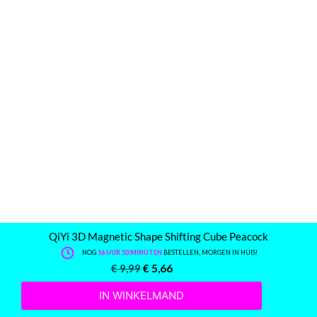
QiYi 3D Magnetic Shape Shifting Cube Peacock
NOG
16 UUR 50 MINUTEN
BESTELLEN, MORGEN IN HUIS!
€
9,99
€
5,66
IN WINKELMAND