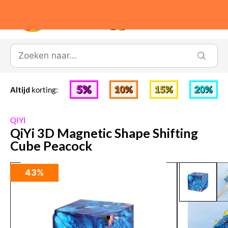
0
Altijd
korting:
QIYI
QiYi 3D Magnetic Shape Shifting
Cube Peacock
43%