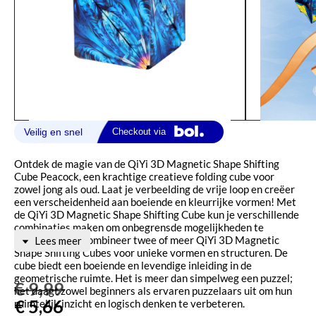
Ontdek de magie van de QiYi 3D Magnetic Shape Shifting
Cube Peacock, een krachtige creatieve folding cube voor
zowel jong als oud. Laat je verbeelding de vrije loop en creëer
een verscheidenheid aan boeiende en kleurrijke vormen! Met
de QiYi 3D Magnetic Shape Shifting Cube kun je verschillende
combinaties maken om onbegrensde mogelijkheden te
ontgrendelen. Combineer twee of meer QiYi 3D Magnetic
Lees meer
Shape Shifting Cubes voor unieke vormen en structuren. De
cube biedt een boeiende en levendige inleiding in de
geometrische ruimte. Het is meer dan simpelweg een puzzel;
€
9,99
het daagt zowel beginners als ervaren puzzelaars uit om hun
€
5,66
ruimtelijk inzicht en logisch denken te verbeteren.