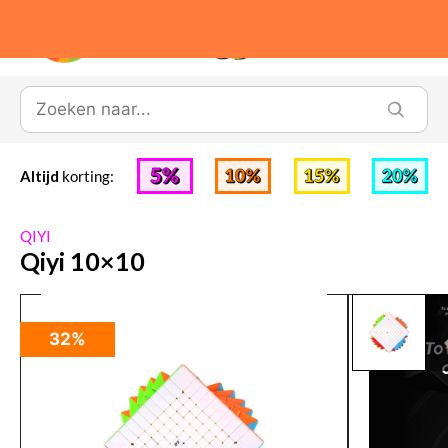
0
Altijd
korting:
QIYI
Qiyi 10×10
32%