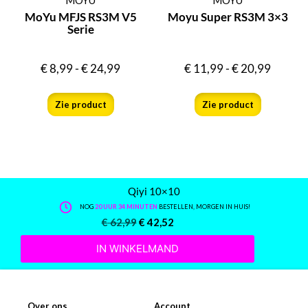
MoYu MFJS RS3M V5
Moyu Super RS3M 3×3
Serie
€
8,99
-
€
24,99
€
11,99
-
€
20,99
Zie product
Zie product
Qiyi 10×10
NOG
20 UUR 34 MINUTEN
BESTELLEN, MORGEN IN HUIS!
€
62,99
€
42,52
IN WINKELMAND
Over ons
Account