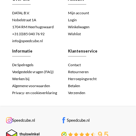
DATAL B.V.
Mijn account
Nobelstraat 1A
Login
1704 RM Heerhugowaard
Winkelwagen
+31 (0)85 040 76 92
Wishlist
info@speedcube.nl
Informatie
Klantenservice
De Spelregels
Contact
Veelgestelde vragen (FAQ)
Retourneren
Werken bij
Herroepingsrecht
Algemene voorwaarden
Betalen
Privacy- en cookieverklaring
Verzenden
Speedcube.nl
Speedcube.nl