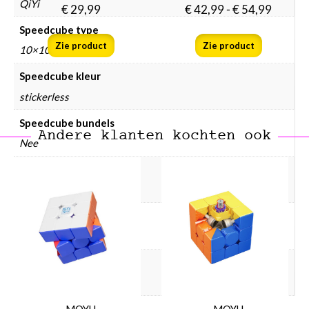
QiYi
€
29,99
€
42,99
-
€
54,99
Speedcube type
Zie product
Zie product
10×10
Speedcube kleur
stickerless
Speedcube bundels
Andere klanten kochten ook
Nee
Speedcube magneten
Geen
Speedcube prijsklasse
Speedcube € 50 – € 75
Speedcube WCA puzzels
Ja
MOYU
MOYU