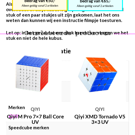
bedrag van €50,-
bedrag van €65,-
Als je kubus is ontploft en je een stapel stukken
Alleen geldig vanaf 2 artikelen
Alleen geldig vanaf 2 artikelen
overhoudt of a
ls je kubus is gesprongen en er een enkel
stuk of een paar stukjes uit zijn gekomen, laat het ons
weten dan kunnen wij een instructie filmpje toesturen.
Gerelateerde producten
Let op: in het geval dat een stuk breekt vervangen we het
stuk en niet de hele kubus.
Aanvullende informatie
Gewicht
384 g
Afmetingen
90 × 90 × 90 mm
Merken
QIYI
QIYI
Qiyi M Pro 7×7 Ball Core
Qiyi XMD Tornado V5
QIYI
UV
3×3 UV
Speedcube merken