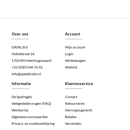
Over ons
Account
DATAL B.V.
Mijn account
Nobelstraat 1A
Login
1704 RM Heerhugowaard
Winkelwagen
+31 (0)85 040 76 92
Wishlist
info@speedcube.nl
Informatie
Klantenservice
De Spelregels
Contact
Veelgestelde vragen (FAQ)
Retourneren
Werken bij
Herroepingsrecht
Algemene voorwaarden
Betalen
Privacy- en cookieverklaring
Verzenden