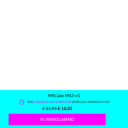
MSCube MS3-v1
NOG
2 DAGEN 12 UUR 26 MINUTEN
BESTELLEN, DINSDAG IN HUIS!
€
31,95
€
10,35
IN WINKELMAND