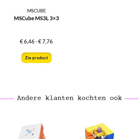
MSCUBE
MSCube MS3L 3×3
€
6,46
-
€
7,76
Zie product
Andere klanten kochten ook