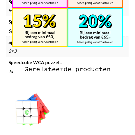
Speedcube merken
Alleen geldig vanaf 2 artikelen
Alleen geldig vanaf 2 artikelen
MsCube
Speedcube prijsklasse
Speedcube € 25 – € 50
Bij een minimaal
Bij een minimaal
bedrag van €50,-
bedrag van €65,-
Speedcube type
Alleen geldig vanaf 2 artikelen
Alleen geldig vanaf 2 artikelen
3×3
Speedcube WCA puzzels
Gerelateerde producten
Ja