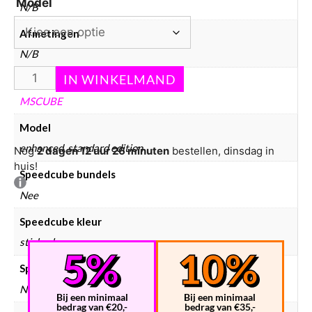
Model
N/B
Afmetingen
N/B
Merken
MSCUBE
Model
enhanced, standard edition
Nog
2 dagen 12 uur 26 minuten
bestellen, dinsdag in
huis!
Speedcube bundels
Nee
Speedcube kleur
stickerless
Speedcube magneten
Normaal
Bij een minimaal
Bij een minimaal
bedrag van €20,-
bedrag van €35,-