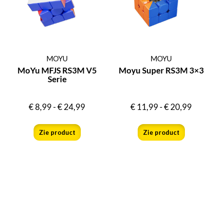
MOYU
MOYU
MoYu MFJS RS3M V5
Moyu Super RS3M 3×3
Serie
€
8,99
-
€
24,99
€
11,99
-
€
20,99
Zie product
Zie product