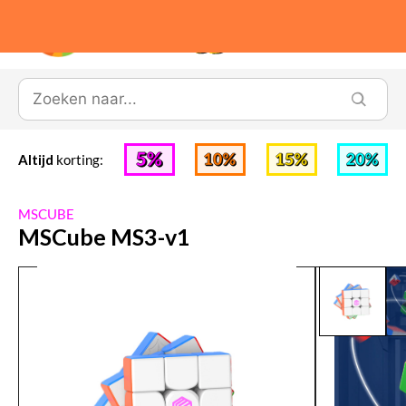
0
Altijd
korting:
MSCUBE
MSCube MS3-v1