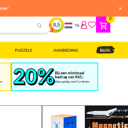
×
emak!
0
NL
PUZZELS
AANBIEDING
BLOG
Bij een minimaal
bedrag van €65,-
len
Alleen geldig vanaf 2 artikelen