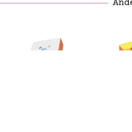
And
MOYU
MoYu MFJS RS3M V5 Serie
Moyu S