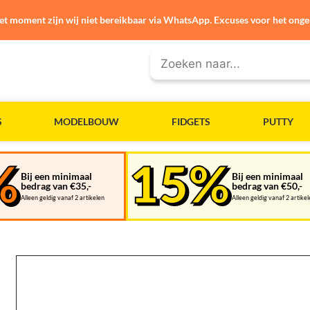
et moment zijn wij niet bereikbaar via WhatsApp. Excuses voor het ong
S
MODELBOUW
FIDGETS
PUTTY
Bij een minimaal
Bij een minimaal
bedrag van €35,-
bedrag van €50,-
Alleen geldig vanaf 2 artikelen
Alleen geldig vanaf 2 artike