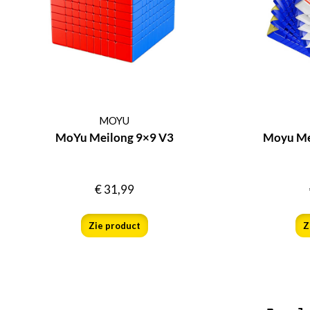
MOYU
MoYu Meilong 9×9 V3
Moyu Me
€
31,99
Zie product
Z