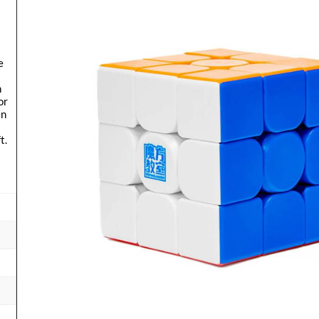
e
n
or
en
t.