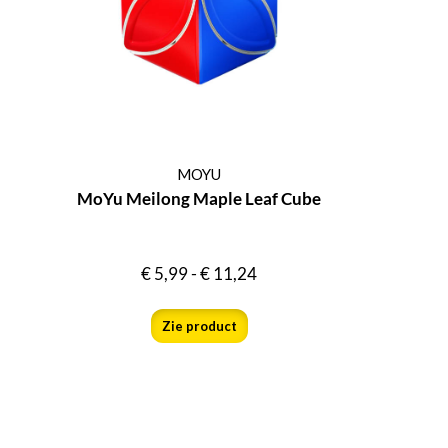
MOYU
MoYu Meilong Maple Leaf Cube
€
5,99
-
€
11,24
Zie product