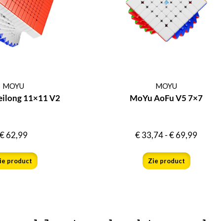
MOYU
MOYU
ilong 11×11 V2
MoYu AoFu V5 7×7
€
62,99
€
33,74
-
€
69,99
ie product
Zie product