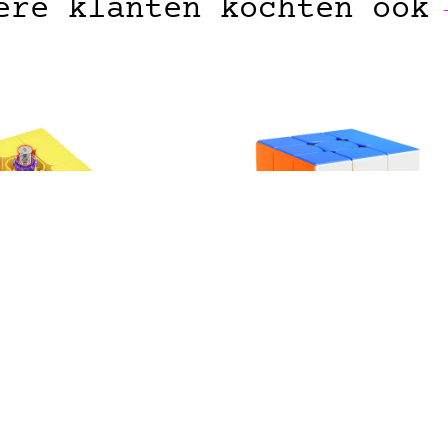
ere klanten kochten ook
MOYU
GAN
uper RS3M 3×3
Gan 356 RS