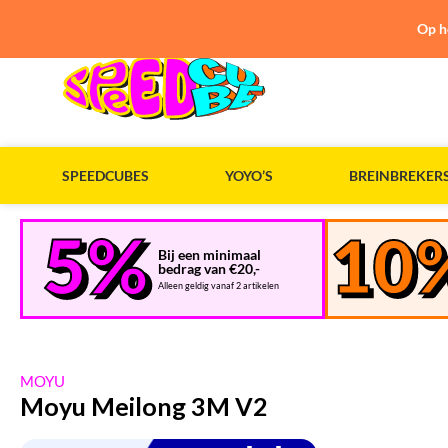
Op h
SPEEDCUBES
YOYO’S
BREINBREKER
Bij een minimaal
bedrag van €20,-
Alleen geldig vanaf 2 artikelen
MOYU
Moyu Meilong 3M V2