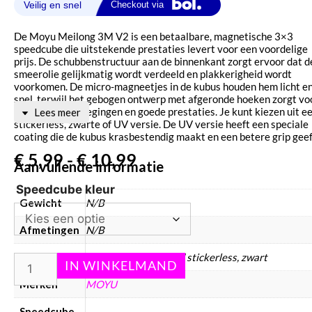
De Moyu Meilong 3M V2 is een betaalbare, magnetische 3×3
speedcube die uitstekende prestaties levert voor een voordelige
prijs. De schubbenstructuur aan de binnenkant zorgt ervoor dat d
smeerolie gelijkmatig wordt verdeeld en plakkerigheid wordt
voorkomen. De micro-magneetjes in de kubus houden hem licht e
snel, terwijl het gebogen ontwerp met afgeronde hoeken zorgt vo
soepele snijbewegingen en goede prestaties. Je kunt kiezen uit e
Lees meer
stickerless, zwarte of UV versie. De UV versie heeft een speciale
coating die de kubus krasbestendig maakt en een betere grip geef
€
5,99
-
€
10,99
Aanvullende informatie
Speedcube kleur
Gewicht
N/B
Afmetingen
N/B
Kleur
stickerless, uv coated stickerless, zwart
Merken
MOYU
Speedcube