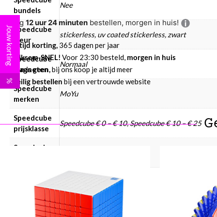
Nee
bundels
Nog
12 uur 24 minuten
bestellen, morgen in huis!
Jouw korting
Speedcube
stickerless, uv coated stickerless, zwart
kleur
Altijd korting,
365 dagen per jaar
Bliksem-SNEL!
Voor 23:30 besteld,
morgen in huis
Speedcube
Normaal
Eén is geen,
bij ons koop je altijd meer
magneten
Veilig bestellen
bij een vertrouwde website
%
Speedcube
MoYu
merken
Speedcube
G
Speedcube € 0 – € 10, Speedcube € 10 – € 25
prijsklasse
Speedcube
3×3
type