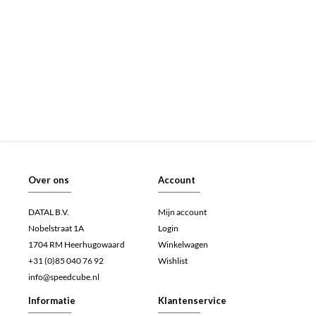
Over ons
Account
DATAL B.V.
Mijn account
Nobelstraat 1A
Login
1704 RM Heerhugowaard
Winkelwagen
+31 (0)85 040 76 92
Wishlist
info@speedcube.nl
Informatie
Klantenservice