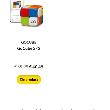
GOCUBE
GoCube 2×2
€
59,99
€
40,49
Zie product