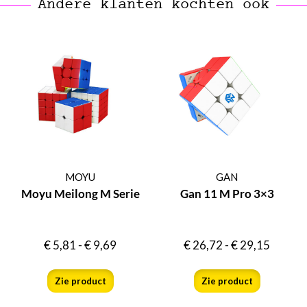
Andere klanten kochten ook
MOYU
GAN
Moyu Meilong M Serie
Gan 11 M Pro 3×3
€
5,81
-
€
9,69
€
26,72
-
€
29,15
Zie product
Zie product