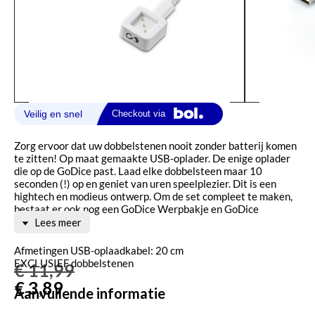
Zorg ervoor dat uw dobbelstenen nooit zonder batterij komen
te zitten! Op maat gemaakte USB-oplader. De enige oplader
die op de GoDice past. Laad elke dobbelsteen maar 10
seconden (!) op en geniet van uren speelplezier. Dit is een
hightech en modieus ontwerp. Om de set compleet te maken,
bestaat er ook nog een GoDice Werpbakje en GoDice
Werpbeker.
Lees meer
Afmetingen USB-oplaadkabel: 20 cm
EXCLUSIEF dobbelstenen
€
11,99
€
3,89
Aanvullende informatie