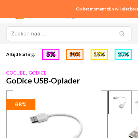
Op het moment zijn wij niet be
0
Altijd
korting:
,
GOCUBE
GODICE
GoDice USB-Oplader
68%