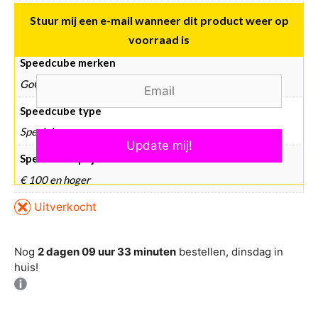
Merken
Stuur mij een e-mail‏‏‎ wanneer dit product weer op
GOCUBE
,
GODICE
voorraad is
Speedcube merken
GoCube, GoDice
Speedcube type
Specials
Speedcube prijsklasse
€ 100 en hoger
Uitverkocht
Nog
2 dagen 09 uur 32 minuten
bestellen, dinsdag in
huis!