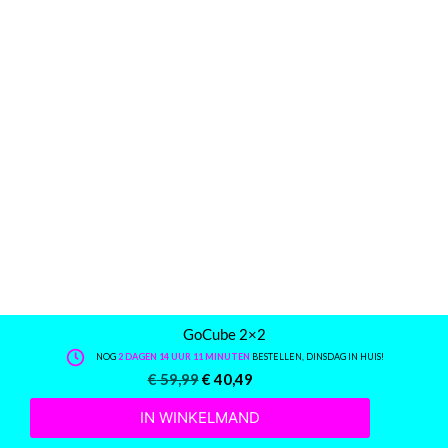
GoCube 2×2
NOG
2 DAGEN 14 UUR 11 MINUTEN
BESTELLEN, DINSDAG IN HUIS!
€
59,99
€
40,49
IN WINKELMAND