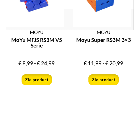
€ 75 – € 100
Speedcube WCA puzzels
Ja
MOYU
MOYU
MoYu MFJS RS3M V5
Moyu Super RS3M 3×3
Serie
€
8,99
-
€
24,99
€
11,99
-
€
20,99
Zie product
Zie product