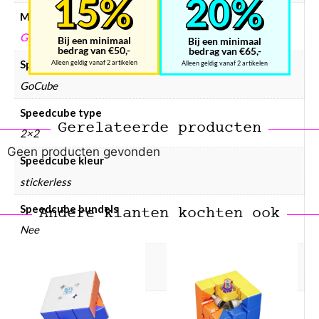
Merken
GOCUBE
Bij een minimaal
Bij een minimaal
bedrag van €50,-
bedrag van €65,-
Speedcube merken
Alleen geldig vanaf 2 artikelen
Alleen geldig vanaf 2 artikelen
GoCube
Speedcube type
Gerelateerde producten
2×2
Geen producten gevonden
Speedcube kleur
stickerless
Speedcube bundels
Andere klanten kochten ook
Nee
Speedcube magneten
Geen
Speedcube prijsklasse