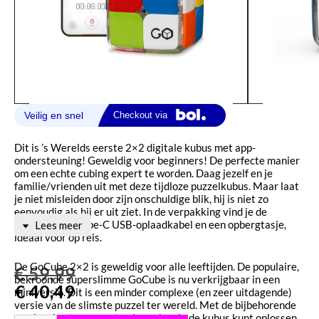
Dit is ’s Werelds eerste 2×2 digitale kubus met app-
ondersteuning! Geweldig voor beginners! De perfecte manier
om een echte cubing expert te worden. Daag jezelf en je
familie/vrienden uit met deze tijdloze puzzelkubus. Maar laat
je niet misleiden door zijn onschuldige blik, hij is niet zo
eenvoudig als hij er uit ziet. In de verpakking vind je de
GoCube 2×2, type-C USB-oplaadkabel en een opbergtasje,
Lees meer
ideaal voor op reis.
De GoCube 2×2 is geweldig voor alle leeftijden. De populaire,
€
59,99
bekroonde superslimme GoCube is nu verkrijgbaar in een
€
40,49
miniversie. Dit is een minder complexe (en zeer uitdagende)
versie van de slimste puzzel ter wereld. Met de bijbehorende
app kun je stap voor stap leren hoe je de kubus kunt oplossen.