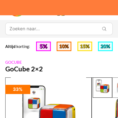
0
Altijd
korting:
GOCUBE
GoCube 2×2
33%