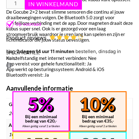
De Gocube 2×2 bevat slimme sensoren die continu al jouw
draaibewegingen volgen. De Bluetooth 5.0 zorgt voor
een feilloze verbinding met de app. Door magneten draait deze
kubus super snel. Ook is er gezorgd voor een laag
stroomverbruik waardoor je uren lang kan spelen en zijn er
Product reviews
lichtindicator die jouw status bevestigen.
Nog
2 dagen 14 uur 11 minuten
bestellen, dinsdag in
SPECIFICATIES;
Kan zelfstandig met internet verbinden: Nee
huis!
App vereist voor gehele functionaliteit: Ja
App werkt op besturingssysteem: Android & iOS
Bluetooth vereist: Ja
Aanvullende informatie
Gewicht
245 g
Bij een minimaal
Bij een minimaal
bedrag van €20,-
bedrag van €35,-
Afmetingen
Alleen geldig vanaf 2 artikelen
Alleen geldig vanaf 2 artikelen
102 × 103 × 100 mm