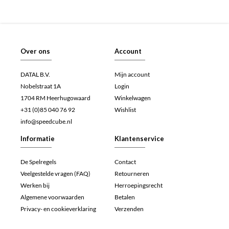
Over ons
Account
DATAL B.V.
Mijn account
Nobelstraat 1A
Login
1704 RM Heerhugowaard
Winkelwagen
+31 (0)85 040 76 92
Wishlist
info@speedcube.nl
Informatie
Klantenservice
De Spelregels
Contact
Veelgestelde vragen (FAQ)
Retourneren
Werken bij
Herroepingsrecht
Algemene voorwaarden
Betalen
Privacy- en cookieverklaring
Verzenden