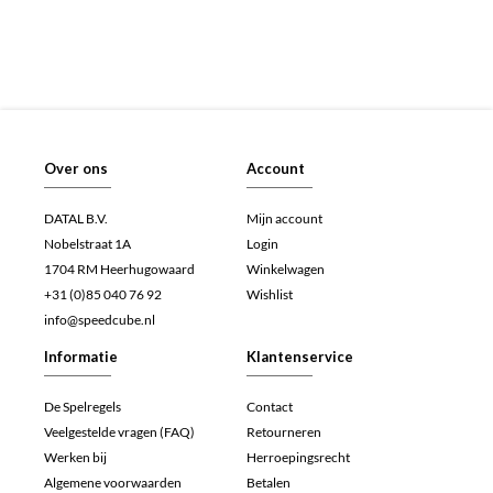
Over ons
Account
DATAL B.V.
Mijn account
Nobelstraat 1A
Login
1704 RM Heerhugowaard
Winkelwagen
+31 (0)85 040 76 92
Wishlist
info@speedcube.nl
Informatie
Klantenservice
De Spelregels
Contact
Veelgestelde vragen (FAQ)
Retourneren
Werken bij
Herroepingsrecht
Algemene voorwaarden
Betalen