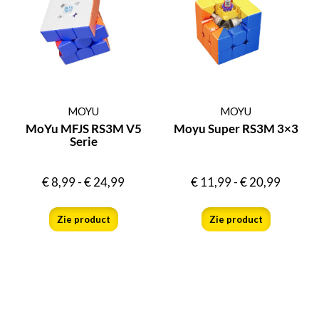
MOYU
MOYU
MoYu MFJS RS3M V5
Moyu Super RS3M 3×3
Serie
€
8,99
-
€
24,99
€
11,99
-
€
20,99
Zie product
Zie product