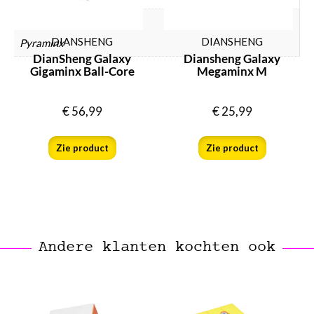
Speedcube type
DIANSHENG
DIANSHENG
Pyraminx
DianSheng Galaxy
Diansheng Galaxy
Gigaminx Ball-Core
Megaminx M
€
56,99
€
25,99
Zie product
Zie product
Andere klanten kochten ook