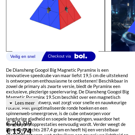
De Diansheng Googol Big Magnetic Pyraminx is een
innovatieve speedcube van maar liefst 19,5 cm die uitstekend
is ontworpen om enthousiasme te ontketenen! Beschikbaar in
zowel de primary als zwarte versie, biedt de Pyraminx een
exclusieve, plezierige speelervaring. De Diansheng Googol Big
Magnetic Pyraminx 19.5cm beschikt over een magnetisch
positioneringsontwerp, wat zorgt voor snelle en nauwkeurige
Lees meer
rotatie. Met geoptimaliseerde ronde hoeken en een
spinnenweb-smeergroeve, is de cube ontworpen voor
langdurige gladheid en soepele bewegingen, waardoor het
€
20,99
leveren van topprestaties eenvoudig wordt. Verder weegt de
€
15,74
Pyraminx slechts 287,4 gram en heeft hij een verstelbaar