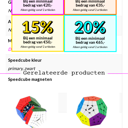
Bij een minimaal
Bij een minimaal
Gewicht
bedrag van €20,-
bedrag van €35,-
N/B
Alleen geldig vanaf 2 artikelen
Alleen geldig vanaf 2 artikelen
Afmetingen
N/B
Bij een minimaal
Bij een minimaal
Merken
bedrag van €50,-
bedrag van €65,-
Alleen geldig vanaf 2 artikelen
Alleen geldig vanaf 2 artikelen
DIANSHENG
Speedcube kleur
primary, zwart
Gerelateerde producten
Speedcube magneten
Normaal
Speedcube merken
DianSheng
Speedcube prijsklasse
Speedcube € 10 – € 25