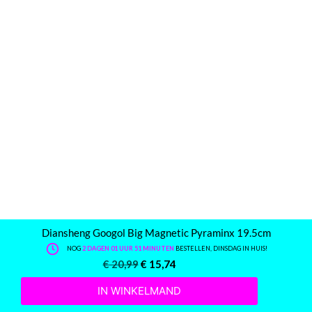
Diansheng Googol Big Magnetic Pyraminx 19.5cm
NOG
2 DAGEN 01 UUR 51 MINUTEN
BESTELLEN, DINSDAG IN HUIS!
€
20,99
€
15,74
IN WINKELMAND