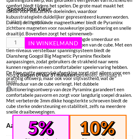
spanningsontwerp, wat gebruikers een gevoel van lichtheid en
comfort biedt tijdens het spelen. De grote maat maakt het
Speedcube kleur
ideaal voor educatieve doeleinden, waardoor
kubusstrategieën duidelijker gepresenteerd kunnen worden.
Dankzij de ingebouwde magneetkamer biedt de Pyraminx
zichtbare magneten voor nauwkeurige positionering en snelle
draaitijd. Bovendien zorgt het spinnenweb-
smeergroeveontwerp voor een verlengde smeerduur en
vermindert het de kans op het vastlopen van de cube. Met een
tien-niveaus verstelbaar spanningsysteem biedt de
Diansheng Googol Big Magnetic Pyraminx flexibele
aanpassingen, zodat gebruikers de strakheid naar wens
kunnen regelen en een comfortabeler speelervaring hebben.
De fijne matte oppervlakafwerking zorgt niet alleen voor een
Nog
2 dagen 01 uur 51 minuten
bestellen, dinsdag in
prachtig ontwerp, maar ook voor slijtvastheid, wat de
huis!
levensduur van de cube verlengt. Het dubbele
positioneringsontwerp van deze Pyraminx garandeert een
comfortabele pasvorm en zorgt voor langdurig soepel draaien.
Met verbeterde 3mm dikke hoogsterkte schroeven biedt de
cube sterke ondersteuning en stabiliteit, zelfs na meerdere
snelle draaibewegingen.
Aanvullende informatie