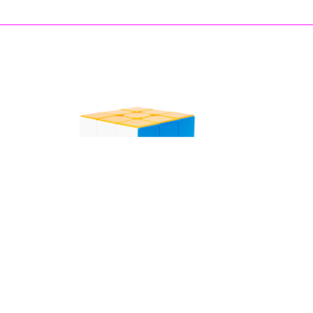
QIYI
QiYi X-man Tornado v3 M