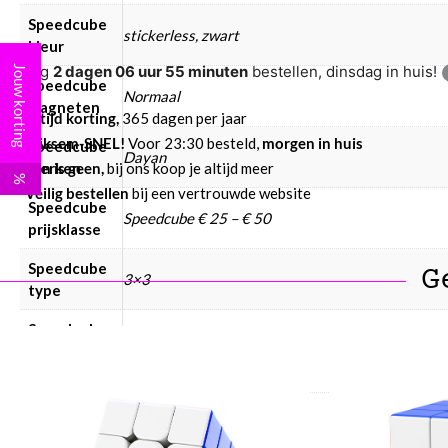
Speedcube
stickerless, zwart
kleur
Nog
2 dagen 06 uur 55 minuten
bestellen, dinsdag in huis!
Jouw korting
Speedcube
Normaal
magneten
Altijd korting,
365 dagen per jaar
Bliksem-SNEL!
Voor 23:30 besteld,
morgen in huis
Speedcube
Dayan
Eén is geen,
bij ons koop je altijd meer
merken
%
Veilig bestellen
bij een vertrouwde website
Speedcube
Speedcube € 25 – € 50
prijsklasse
Speedcube
G
3×3
type
Speedcube
WCA
Ja
puzzels