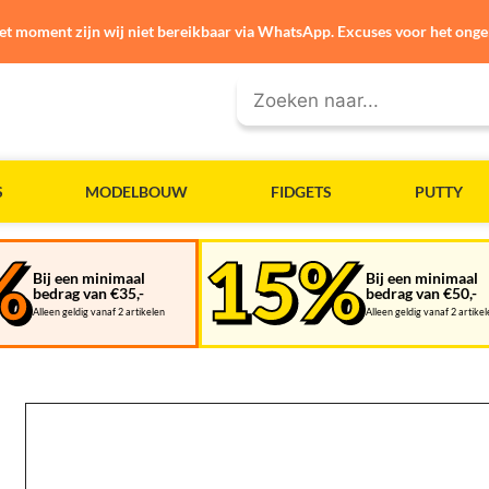
et moment zijn wij niet bereikbaar via WhatsApp. Excuses voor het ong
S
MODELBOUW
FIDGETS
PUTTY
Bij een minimaal
Bij een minimaal
bedrag van €35,-
bedrag van €50,-
Alleen geldig vanaf 2 artikelen
Alleen geldig vanaf 2 artike