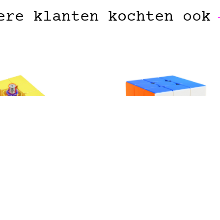
ere klanten kochten ook
MOYU
GAN
uper RS3M 3×3
Gan 356 RS