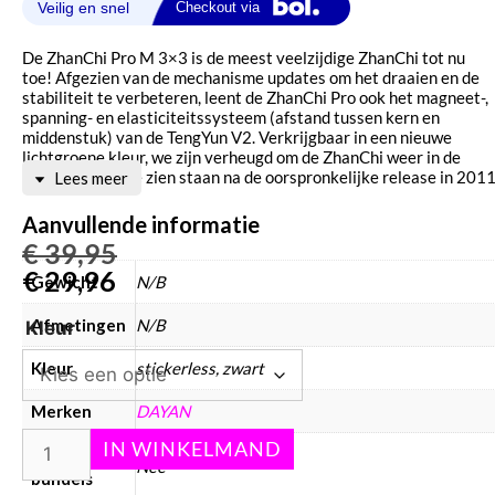
De ZhanChi Pro M 3×3 is de meest veelzijdige ZhanChi tot nu
toe! Afgezien van de mechanisme updates om het draaien en de
stabiliteit te verbeteren, leent de ZhanChi Pro ook het magneet-,
spanning- en elasticiteitssysteem (afstand tussen kern en
middenstuk) van de TengYun V2. Verkrijgbaar in een nieuwe
lichtgroene kleur, we zijn verheugd om de ZhanChi weer in de
schijnwerpers te zien staan ​​na de oorspronkelijke release in 2011
Lees meer
Aanvullende informatie
€
39,95
€
29,96
Gewicht
N/B
Afmetingen
N/B
Kleur
Kleur
stickerless, zwart
Merken
DAYAN
Speedcube
Nee
bundels