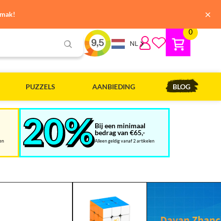
×
emak!
0
NL
PUZZELS
AANBIEDING
BLOG
Bij een minimaal
bedrag van €65,-
len
Alleen geldig vanaf 2 artikelen