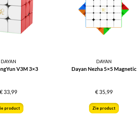
DAYAN
DAYAN
engYun V3M 3×3
Dayan Nezha 5×5 Magnetic
€
33,99
€
35,99
ie product
Zie product