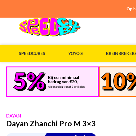
Op h
SPEEDCUBES
YOYO’S
BREINBREKER
Bij een minimaal
bedrag van €20,-
Alleen geldig vanaf 2 artikelen
DAYAN
Dayan Zhanchi Pro M 3×3