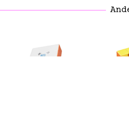
And
MOYU
MoYu MFJS RS3M V5 Serie
Moyu S