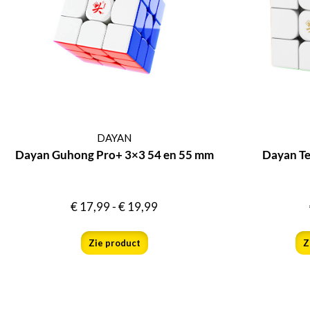
DAYAN
Dayan Guhong Pro+ 3×3 54 en 55 mm
Dayan T
€
17,99
-
€
19,99
Zie product
Z